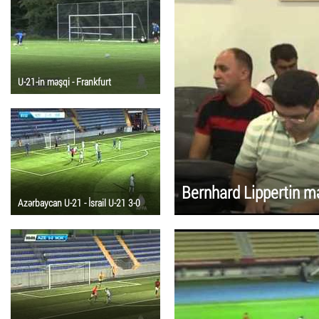
U-21-in məşqi - Frankfurt
Bernhard Lippertin m
Azərbaycan U-21 - İsrail U-21 3-0