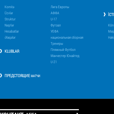
Komitə
Лига Европы
Üzvlər
АФФА
İCT
Struktur
U-17
Nəşrlər
Футзал
Könü
Hesabatlar
УЕФА
Məşq
Əlaqələr
национальная сборная
Haki
Тренеры
Пляжный Футбол
KLUBLAR
Манчестер Юнайтед
U-21
ПРЕДСТОЯЩИЕ
МАТЧИ