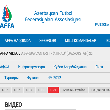
FAN ZONA
AFFA HAQQINDA
XƏBƏRLƏR
MILLI KOMANDALAR
BI
AFFA VIDEO /
AZƏRBAYCAN U-21 - "ATIRAU" (QAZAXISTAN) 2:1
АФФА
Инфраструктура
Кубок Азербайджана
Лиги
Турниры
Футзал
ЧМ-2012
U-15
U-16
U-17
U-19
U-21
Женский футбол
Национальна
ВИДЕО