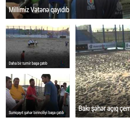
Millimiz Vətənə qayıdıb
Daha bir turnir başa çatıb
Bakı şəhər açıq çem
Sumqayıt şəhər birinciliyi başa çatıb