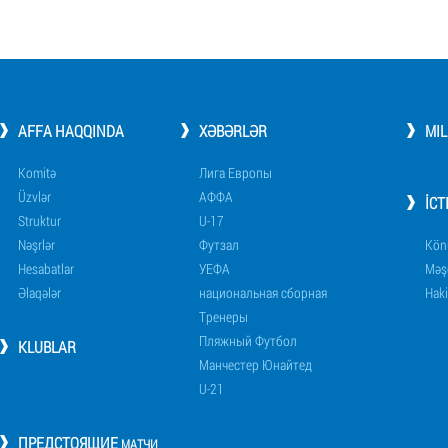
AFFA HAQQINDA
XƏBƏRLƏR
MI
Komitə
Лига Европы
Üzvlər
АФФА
İCT
Struktur
U-17
Nəşrlər
Футзал
Könü
Hesabatlar
УЕФА
Məşq
Əlaqələr
национальная сборная
Haki
Тренеры
Пляжный Футбол
KLUBLAR
Манчестер Юнайтед
U-21
ПРЕДСТОЯЩИЕ
МАТЧИ