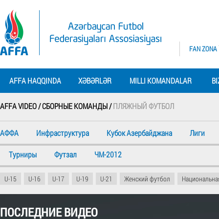
FAN ZONA
AFFA HAQQINDA
XƏBƏRLƏR
MILLI KOMANDALAR
BI
AFFA VIDEO /
СБОРНЫЕ КОМАНДЫ /
ПЛЯЖНЫЙ ФУТБОЛ
АФФА
Инфраструктура
Кубок Азербайджана
Лиги
Турниры
Футзал
ЧМ-2012
U-15
U-16
U-17
U-19
U-21
Женский футбол
Национальна
ПОСЛЕДНИЕ ВИДЕО