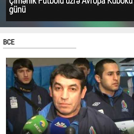
Çimərlik Futbolu üzrə Avropa Kuboku 
günü
ВСЕ