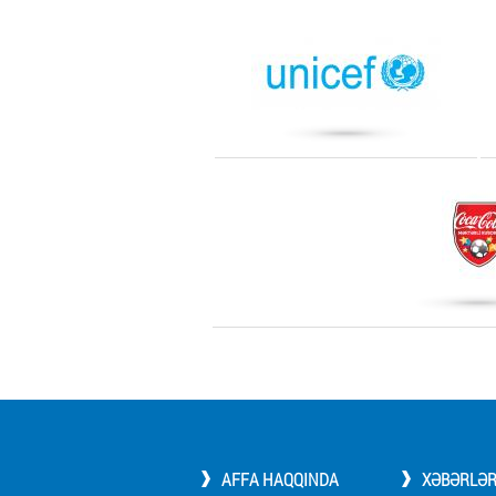
AFFA HAQQINDA
XƏBƏRLƏ