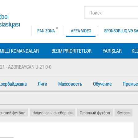
FAN ZONA
AFFA VIDEO
SPONSORLUQ VƏ SA
MILLI KOMANDALAR
BIZIM PRIORITETLƏR
YARIŞLAR
KL
21 - AZƏRBAYCAN U-21 0-0
Азербайджана
Лиги
Массовость
Обучение
Премье
енский футбол
Национальная сборная
Пляжный футбол
Футзал