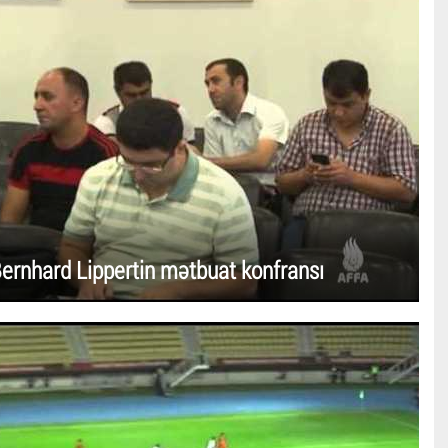
ernhard Lippertin mətbuat konfransı