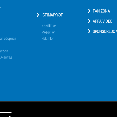
ы
FAN ZONA
İCTIMAIYYƏT
AFFA VIDEO
Könüllülər
SPONSORLUQ V
Məşqçilər
ая сборная
Hakimlər
утбол
Юнайтед