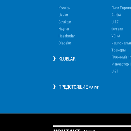
Komitə
Лига Европ
Üzvlər
АФФА
Struktur
U-17
Nəşrlər
Футзал
Hesabatlar
УЕФА
Əlaqələr
национальн
Тренеры
Пляжный Ф
KLUBLAR
Манчестер 
U-21
ПРЕДСТОЯЩИЕ
МАТЧИ