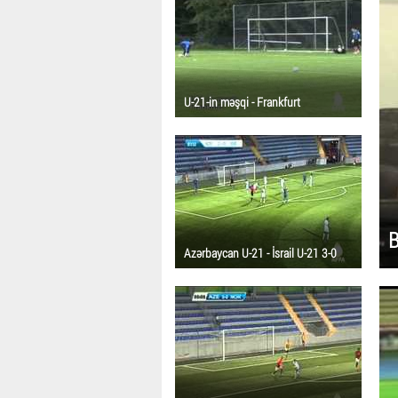
U-21-in məşqi - Frankfurt
B
Azərbaycan U-21 - İsrail U-21 3-0