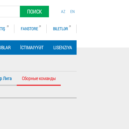
ПОИСК
AZ
EN
TIŞ
FANSTORE
BILETLƏR
UBLAR
İCTIMAIYYƏT
LISENZIYA
р Лига
Сборные команды