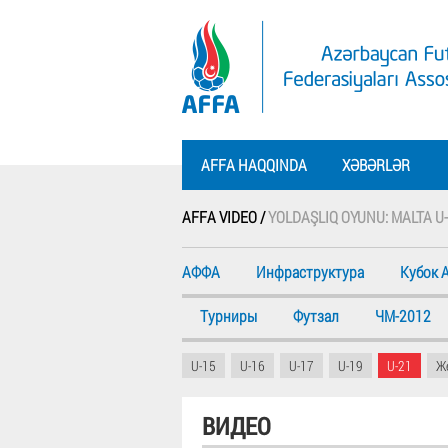
AFFA HAQQINDA
XƏBƏRLƏR
AFFA VIDEO /
YOLDAŞLIQ OYUNU: MALTA U-
АФФА
Инфраструктура
Кубок 
Турниры
Футзал
ЧМ-2012
U-15
U-16
U-17
U-19
U-21
Ж
ВИДЕО