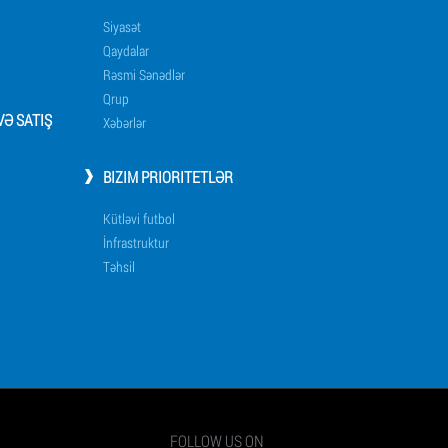
Siyasət
Qaydalar
Rəsmi Sənədlər
Qrup
Ə SATIŞ
Xəbərlər
BIZIM PRIORITETLƏR
Kütləvi futbol
İnfrastruktur
Təhsil
FOLLOW US ON