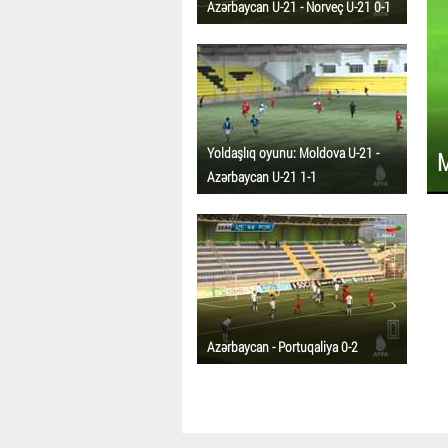
Azərbaycan U-21 - Norveç U-21 0-1
Yoldaşlıq oyunu: Moldova U-21 -
M
Azərbaycan U-21 1-1
Azərbaycan - Portuqaliya 0-2