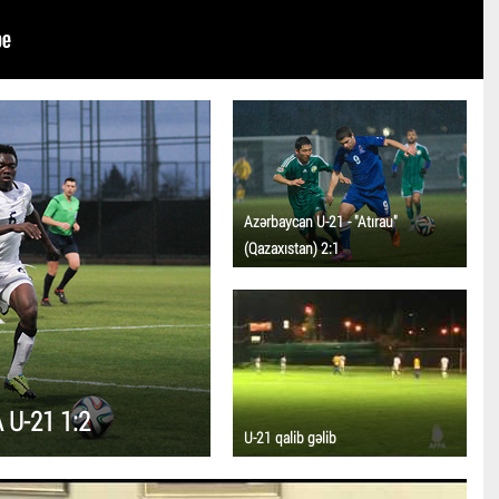
Azərbaycan U-21 - "Atırau"
(Qazaxıstan) 2:1
U-21 1:2
U-21 qalib gəlib