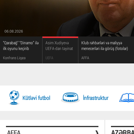
06.08.2026
“Qarabağ” “Dinamo” ilə
Asim Xudiyevə
Klub rəhbərləri və maliyyə
ilk oyunu keçirib
UEFA-dan təyinat
menecerləri ilə görüş (fotolar)
Konfrans Liqası
UEFA
AFFA
Kütləvi futbol
İnfrastruktur
AFFA
AZƏRBA