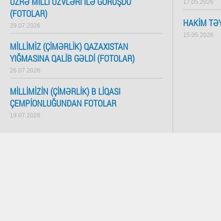
ÜZRƏ MILLI ÜZVLƏRI ILƏ GÖRÜŞDÜ
17.05.2026
(FOTOLAR)
HAKIM TƏY
29.07.2026
15.05.2026
MILLIMIZ (ÇIMƏRLIK) QAZAXISTAN
YIĞMASINA QALIB GƏLDI (FOTOLAR)
26.07.2026
MILLIMIZIN (ÇIMƏRLIK) B LIQASI
ÇEMPIONLUĞUNDAN FOTOLAR
19.07.2026