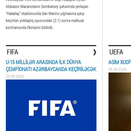
Abbasov Macarıstanın Sombatxey şəhərində yerləşən
“Haladaş” stadionunda San Marino yığmasına qarşı
keçirilən yoldaşlıq oyunundan (2:1) sonra mətbuat
konfransında fikirlərini bildirib:
FIFA
UEFA
U-15 MILLILƏR ARASINDA ILK DÜNYA
ASIM XUDI
ÇEMPIONATI AZƏRBAYCANDA KEÇIRILƏCƏK
06.08.2026
25.06.2026