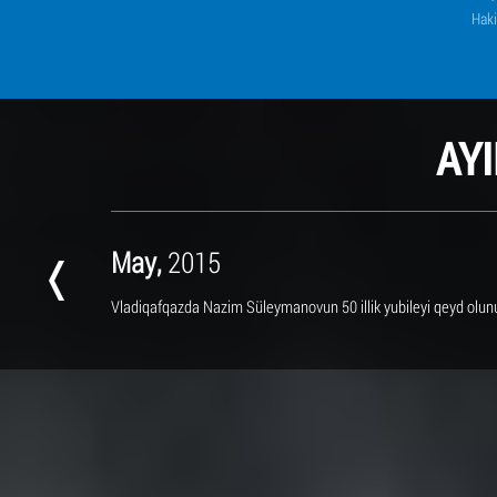
Haki
AY
May,
2015
Vladiqafqazda Nazim Süleymanovun 50 illik yubileyi qeyd olun