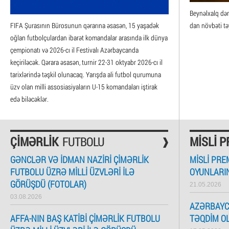
Beynəlxalq də
FIFA Şurasının Bürosunun qərarına əsasən, 15 yaşadək
dan növbəti təy
oğlan futbolçulardan ibarət komandalar arasında ilk dünya
çempionatı və 2026-cı il Festivalı Azərbaycanda
keçiriləcək. Qərara əsasən, turnir 22-31 oktyabr 2026-cı il
tarixlərində təşkil olunacaq. Yarışda ali futbol qurumuna
üzv olan milli assosiasiyaların U-15 komandaları iştirak
edə biləcəklər.
ÇIMƏRLIK
FUTBOLU
MISLI 
GƏNCLƏR VƏ IDMAN NAZIRI ÇIMƏRLIK
MISLI PRE
FUTBOLU ÜZRƏ MILLI ÜZVLƏRI ILƏ
OYUNLARI
GÖRÜŞDÜ (FOTOLAR)
21.05.2026
03.08.2026
AZƏRBAYC
AFFA-NIN BAŞ KATIBI ÇIMƏRLIK FUTBOLU
TƏQDIM O