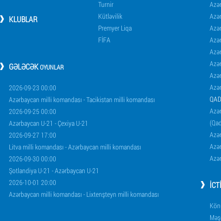
Turnir
Azər
Kütləvilik
Azə
KLUBLAR
Premyer Liqa
Azə
FİFA
Azə
Azə
Azə
GƏLƏCƏK
OYUNLAR
Azə
Azə
2026-09-23 00:00
QAD
Azərbaycan milli komandası - Tacikistan milli komandası
Azər
2026-09-25 00:00
(Qad
Azərbaycan U-21 - Çexiya U-21
Azər
2026-09-27 17:00
Azər
Litva milli komandası - Azərbaycan milli komandası
Azər
2026-09-30 00:00
Şotlandiya U-21 - Azərbaycan U-21
2026-10-01 20:00
İCT
Azərbaycan milli komandası - Lixtenşteyn milli komandası
Könü
Məşq