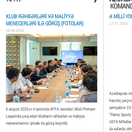
KOMAND
KLUB RƏHBƏRLƏRI VƏ MALIYYƏ
A MILLI Y
MENECERLƏRI ILƏ GÖRÜŞ (FOTOLAR)
17.07.2026
06.08.2026
Azərbaycan mil
hazırlıq çərçiv
sentyabrın 23-
6 avqust 2026-cı il tarixində AFFA rəsmiləri, Misli Premyer
“Palms Sports 
Liqasında çıxış edən klubların rəhbərləri və maliyyə
UEFA Millətlər
menecerlərinin iştirakı ilə görüş keçirilib.
ilə səfərdə, ok