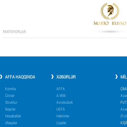
PARTNYORLAR
AFFA HAQQINDA
XƏBƏRLƏR
MI
Komitə
AFFA
ÇIM
Üzvlər
A Milli
Azər
Struktur
Avrokubok
FUT
Nəşrlər
UEFA
Azər
Hesabatlar
Hakimlər
(Fut
Əlaqələr
Liqalar
KIŞ