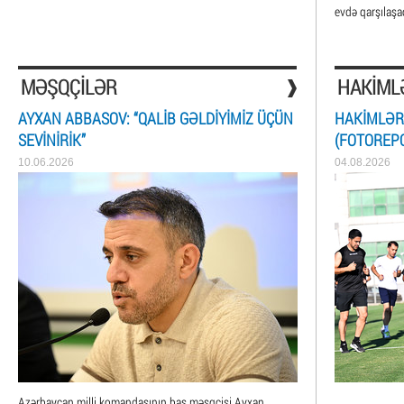
evdə qarşılaşa
MƏŞQÇILƏR
HAKIML
AYXAN ABBASOV: “QALIB GƏLDIYIMIZ ÜÇÜN
HAKIMLƏR
SEVINIRIK”
(FOTOREP
10.06.2026
04.08.2026
Azərbaycan milli komandasının baş məşqçisi Ayxan