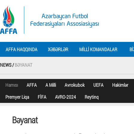
AFFA HAQQINDA
XƏBƏRLƏR
MILLI KOMANDALAR
BI
NEWS /
BƏYANAT
Hamısı
AFFA
A Milli
Avrokubok
UEFA
Hakimlər
Premyer Liqa
FİFA
AVRO-2024
Reytinq
Bəyanat