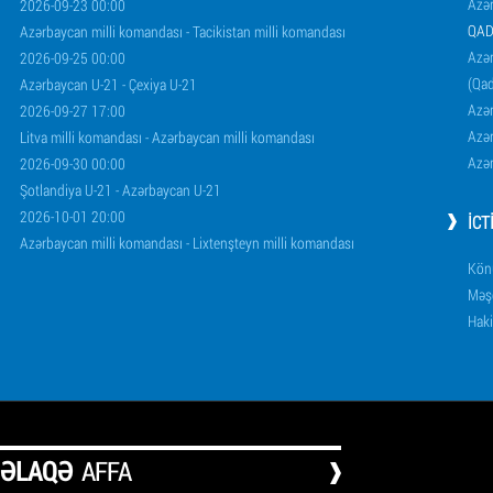
Azə
2026-09-23 00:00
QAD
Azərbaycan milli komandası - Tacikistan milli komandası
Azər
2026-09-25 00:00
(Qad
Azərbaycan U-21 - Çexiya U-21
Azər
2026-09-27 17:00
Azər
Litva milli komandası - Azərbaycan milli komandası
Azər
2026-09-30 00:00
Şotlandiya U-21 - Azərbaycan U-21
2026-10-01 20:00
İCT
Azərbaycan milli komandası - Lixtenşteyn milli komandası
Könü
Məşq
Haki
ƏLAQƏ
AFFA