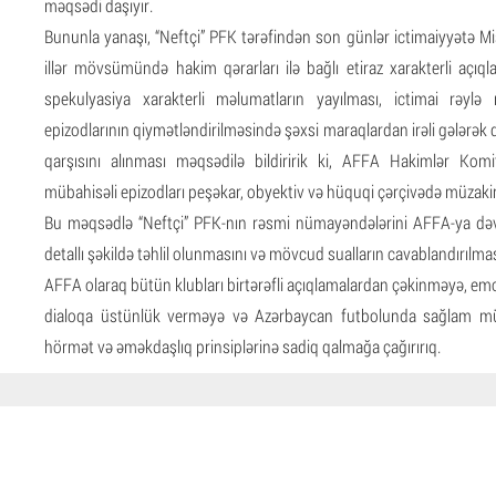
məqsədi daşıyır.
Bununla yanaşı, “Neftçi” PFK tərəfindən son günlər ictimaiyyətə M
illər mövsümündə hakim qərarları ilə bağlı etiraz xarakterli açıql
spekulyasiya xarakterli məlumatların yayılması, ictimai rəyl
epizodlarının qiymətləndirilməsində şəxsi maraqlardan irəli gələrək q
qarşısını alınması məqsədilə bildiririk ki, AFFA Hakimlər Kom
mübahisəli epizodları peşəkar, obyektiv və hüquqi çərçivədə müzakir
Bu məqsədlə “Neftçi” PFK-nın rəsmi nümayəndələrini AFFA-ya dəvə
detallı şəkildə təhlil olunmasını və mövcud sualların cavablandırılmasın
AFFA olaraq bütün klubları birtərəfli açıqlamalardan çəkinməyə, emos
dialoqa üstünlük verməyə və Azərbaycan futbolunda sağlam müh
hörmət və əməkdaşlıq prinsiplərinə sadiq qalmağa çağırırıq.