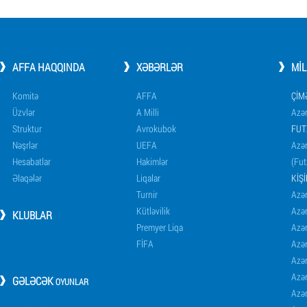
AFFA HAQQINDA
XƏBƏRLƏR
MI
Komitə
AFFA
ÇIM
Üzvlər
A Milli
Azər
Struktur
Avrokubok
FUT
Nəşrlər
UEFA
Azər
Hesabatlar
Hakimlər
(Fut
Əlaqələr
Liqalar
KIŞ
Turnir
Azər
Kütləvilik
Azə
KLUBLAR
Premyer Liqa
Azə
FİFA
Azə
Azə
Azə
GƏLƏCƏK
OYUNLAR
Azə