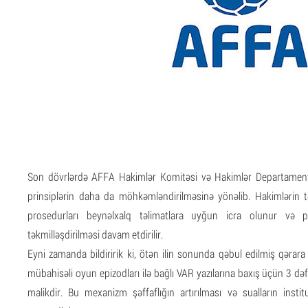
Son dövrlərdə AFFA Hakimlər Komitəsi və Hakimlər Departamenti
prinsiplərin daha da möhkəmləndirilməsinə yönəlib. Hakimlərin t
prosedurları beynəlxalq təlimatlara uyğun icra olunur və pro
təkmilləşdirilməsi davam etdirilir.
Eyni zamanda bildiririk ki, ötən ilin sonunda qəbul edilmiş qəra
mübahisəli oyun epizodları ilə bağlı VAR yazılarına baxış üçün 3 
malikdir. Bu mexanizm şəffaflığın artırılması və sualların insti