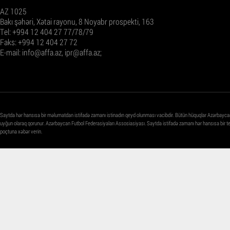
AZ 1025
Bakı şəhəri, Xətai rayonu, 8 Noyabr prospekti, 163
Tel: +994 12 404 27 77/78/79
Faks: +994 12 404 27 72
E-mail:
info@affa.az
,
ipr@affa.az
;
Saytda hər hansısa bir məlumatdan istifadə zamanı istinadın qeyd olunması vacibdir. Bütün hüquqlar Azərbayca
uyğun olaraq qorunur. Azərbaycan Futbol Federasiyaları Assosiasiyası. Saytda istifadə zamanı hər hansısa bir 
poçtuna xəbər verin.