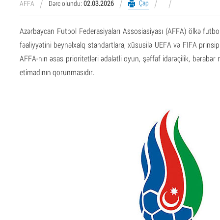
Çap
AFFA
Dərc olundu:
02.03.2026
Azərbaycan Futbol Federasiyaları Assosiasiyası (AFFA) ölkə futbo
fəaliyyətini beynəlxalq standartlara, xüsusilə UEFA və FIFA prinsip
AFFA-nın əsas prioritetləri ədalətli oyun, şəffaf idarəçilik, bərabər
etimadının qorunmasıdır.