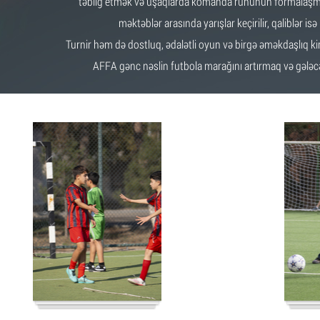
təbliğ etmək və uşaqlarda komanda ruhunun formalaşmas
məktəblər arasında yarışlar keçirilir, qaliblər i
Turnir həm də dostluq, ədalətli oyun və birgə əməkdaşlıq ki
AFFA gənc nəslin futbola marağını artırmaq və gələc