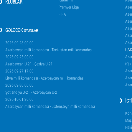
KLUBLAR
Premyer Liqa
Azə
FİFA
Azə
Azə
Azə
GƏLƏCƏK
OYUNLAR
Azə
Azə
2026-09-23 00:00
QAD
Azərbaycan milli komandası - Tacikistan milli komandası
Azər
2026-09-25 00:00
(Qad
Azərbaycan U-21 - Çexiya U-21
Azər
2026-09-27 17:00
Azər
Litva milli komandası - Azərbaycan milli komandası
Azər
2026-09-30 00:00
Şotlandiya U-21 - Azərbaycan U-21
2026-10-01 20:00
İCT
Azərbaycan milli komandası - Lixtenşteyn milli komandası
Könü
Məşq
Haki