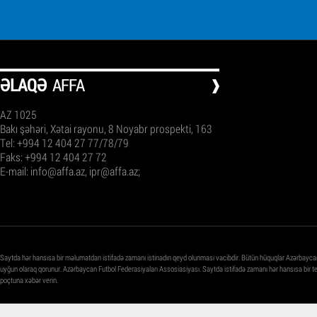
ƏLAQƏ
AFFA
AZ 1025
Bakı şəhəri, Xətai rayonu, 8 Noyabr prospekti, 163
Tel: +994 12 404 27 77/78/79
Faks: +994 12 404 27 72
E-mail:
info@affa.az
,
ipr@affa.az
;
Saytda hər hansısa bir məlumatdan istifadə zamanı istinadın qeyd olunması vacibdir. Bütün hüquqlar Azərbayca
uyğun olaraq qorunur. Azərbaycan Futbol Federasiyaları Assosiasiyası. Saytda istifadə zamanı hər hansısa bir 
poçtuna xəbər verin.