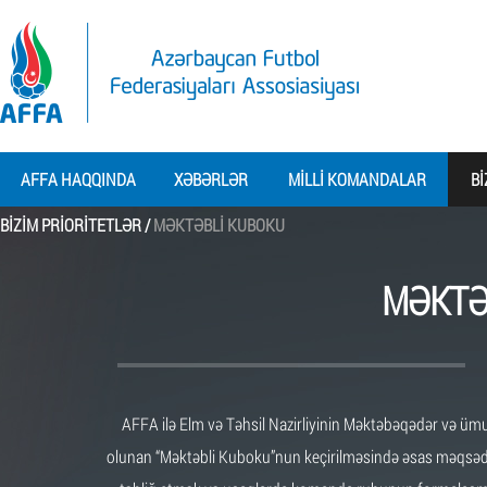
AFFA HAQQINDA
XƏBƏRLƏR
MILLI KOMANDALAR
BI
BIZIM PRIORITETLƏR /
MƏKTƏBLI KUBOKU
MƏKTƏ
AFFA ilə Elm və Təhsil Nazirliyinin Məktəbəqədər və ümum
olunan “Məktəbli Kuboku”nun keçirilməsində əsas məqsəd mə