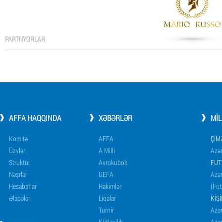
PARTNYORLAR
AFFA HAQQINDA
XƏBƏRLƏR
MI
Komitə
AFFA
ÇIM
Üzvlər
A Milli
Azər
Struktur
Avrokubok
FUT
Nəşrlər
UEFA
Azər
Hesabatlar
Hakimlər
(Fut
Əlaqələr
Liqalar
KIŞ
Turnir
Azər
Kütləvilik
Azə