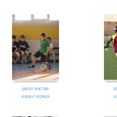
ŞƏKIDƏ “MƏKTƏBLI
OĞ
KUBOKU” KEÇIRILIR
KU