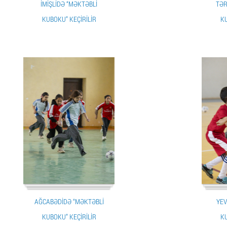
İMIŞLIDƏ “MƏKTƏBLI
TƏR
KUBOKU” KEÇIRILIR
KU
AĞCABƏDIDƏ “MƏKTƏBLI
YEV
KUBOKU” KEÇIRILIR
KU