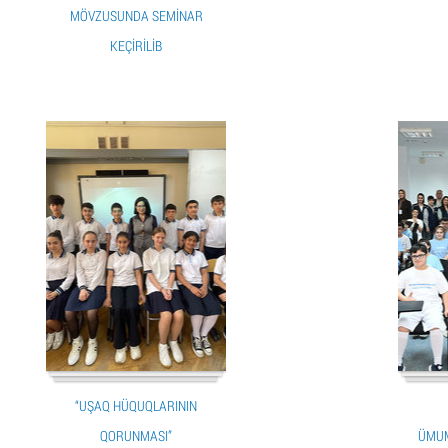
MÖVZUSUNDA SEMINAR
KEÇIRILIB
“UŞAQ HÜQUQLARININ
QORUNMASI”
ÜMUM