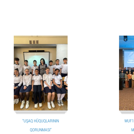
“UŞAQ HÜQUQLARININ
WUF1
QORUNMASI”
M