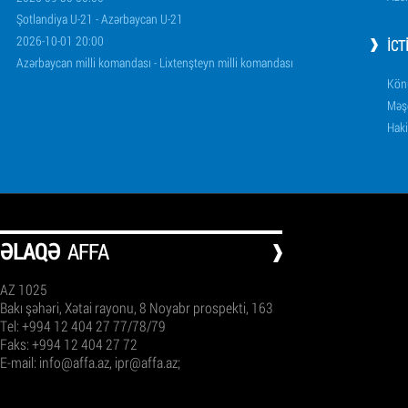
Şotlandiya U-21 - Azərbaycan U-21
2026-10-01 20:00
İCT
Azərbaycan milli komandası - Lixtenşteyn milli komandası
Könü
Məşq
Haki
ƏLAQƏ
AFFA
AZ 1025
Bakı şəhəri, Xətai rayonu, 8 Noyabr prospekti, 163
Tel: +994 12 404 27 77/78/79
Faks: +994 12 404 27 72
E-mail:
info@affa.az
,
ipr@affa.az
;