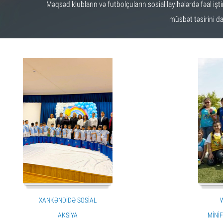
Məqsəd klubların və futbolçuların sosial layihələrdə fəal i
müsbət təsirini da
XANKƏNDIDƏ SOSIAL
W
AKSIYA
MINI