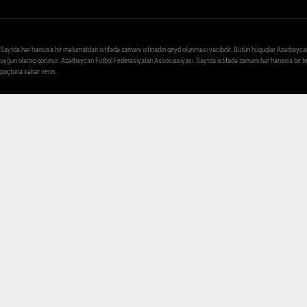
Saytda hər hansısa bir məlumatdan istifadə zamanı istinadın qeyd olunması vacibdir. Bütün hüquqlar Azərbayca
uyğun olaraq qorunur. Azərbaycan Futbol Federasiyaları Assosiasiyası. Saytda istifadə zamanı hər hansısa bir 
poçtuna xəbər verin.