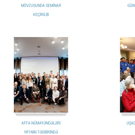
MÖVZUSUNDA SEMINAR
GÜNÜ
KEÇIRILIB
AFFA NÜMAYƏNDƏLƏRI
UŞAQ
RFİ-NIN TƏDBIRINDƏ