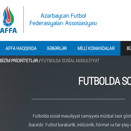
AFFA HAQQINDA
XƏBƏRLƏR
MILLI KOMANDALAR
BI
BIZIM PRIORITETLƏR /
FUTBOLDA SOSIAL MƏSULIYYƏT
FUTBOLDA SO
Futbolda sosial məsuliyyət cəmiyyətə müsbət təsir göst
ibarətdir. Futbol bərabərlik, inklüzivlik, hörmət və fair-play