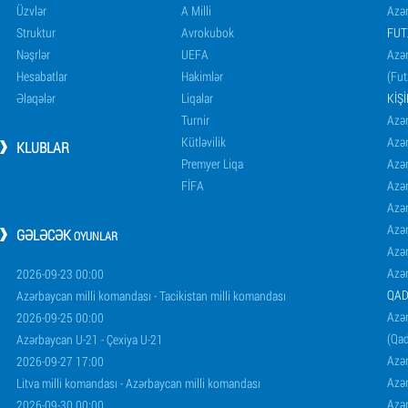
Üzvlər
A Milli
Azər
Struktur
Avrokubok
FUT
Nəşrlər
UEFA
Azər
Hesabatlar
Hakimlər
(Fut
Əlaqələr
Liqalar
KIŞ
Turnir
Azər
Kütləvilik
Azə
KLUBLAR
Premyer Liqa
Azə
FİFA
Azə
Azə
Azə
GƏLƏCƏK
OYUNLAR
Azə
Azə
2026-09-23 00:00
QAD
Azərbaycan milli komandası - Tacikistan milli komandası
Azər
2026-09-25 00:00
(Qad
Azərbaycan U-21 - Çexiya U-21
Azər
2026-09-27 17:00
Azər
Litva milli komandası - Azərbaycan milli komandası
Azər
2026-09-30 00:00