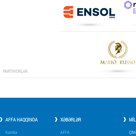
PARTNYORLAR
AFFA HAQQINDA
XƏBƏRLƏR
MI
Komitə
AFFA
ÇIM