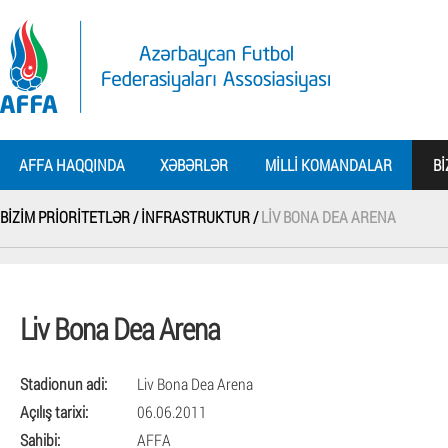
AFFA HAQQINDA
XƏBƏRLƏR
MILLI KOMANDALAR
BI
BIZIM PRIORITETLƏR /
İNFRASTRUKTUR /
LIV BONA DEA ARENA
Liv Bona Dea Arena
Stadionun adi:
Liv Bona Dea Arena
Açılış tarixi:
06.06.2011
Sahibi:
AFFA