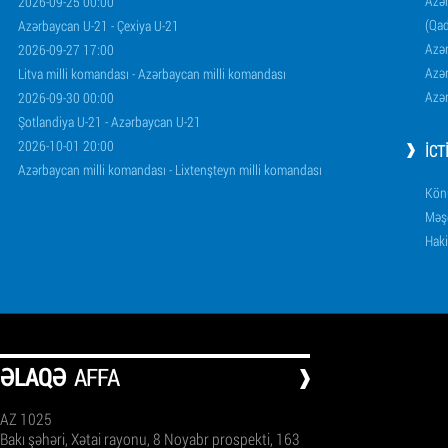
Azər
2026-09-25 00:00
(Qad
Azərbaycan U-21 - Çexiya U-21
Azər
2026-09-27 17:00
Azər
Litva milli komandası - Azərbaycan milli komandası
Azər
2026-09-30 00:00
Şotlandiya U-21 - Azərbaycan U-21
2026-10-01 20:00
İCT
Azərbaycan milli komandası - Lixtenşteyn milli komandası
Könü
Məşq
Haki
ƏLAQƏ
AFFA
AZ 1025
Bakı şəhəri, Xətai rayonu, 8 Noyabr prospekti, 163