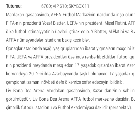
Tutumu:
6700; VIP 610; SKYBOX 11
Mərdəkan qəsəbəsində, AFFA Futbol Mərkəzinin nəzdundə inşa olunmuş
FİFA-nın prezidenti Yozef Blatter, UEFA-nın prezidenti Mişel Platini,
ölkə futbol ictimaiyyətinin üəvləri iştirak edib. Y.Blatter, M.Platini 
AFFA nümayəndələri stadiona baxış keçiriblər.
Qonaqlar stadionda aşağı yaş qruplarından ibarət yığmaların məşqini izl
FİFA, UEFA və AFFA prezidentləri üzərində rəhbərlik etdikləri futbol qur
nın prezidenti meydanda məşq edən 17 yaşadək qızlardan ibarət Azərb
komandaya 2012-ci ildə Azərbaycanda təşkil olunacaq 17 yaşadək qı
çempionatı zamanı növbəti dəfə ölkəmizə səfər edəcəyini bildirib.
Liv Bona Dea Arena Mərdəkan qəsəbəsində, Xəzər dənizinin sahilind
görülmüşdür. Liv Bona Dea Arena AFFA futbol mərkəzinə daxildir. B
çimərlik futbolu stadionu və Futbol Akademiyası daxildir (perspektiv).