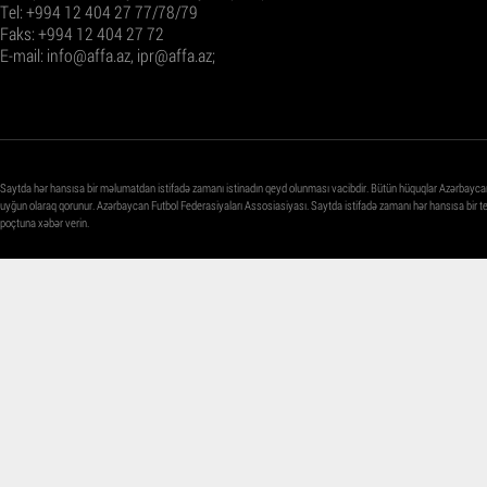
Tel: +994 12 404 27 77/78/79
Faks: +994 12 404 27 72
E-mail:
info@affa.az
,
ipr@affa.az
;
Saytda hər hansısa bir məlumatdan istifadə zamanı istinadın qeyd olunması vacibdir. Bütün hüquqlar Azərbayca
uyğun olaraq qorunur. Azərbaycan Futbol Federasiyaları Assosiasiyası. Saytda istifadə zamanı hər hansısa bir 
poçtuna xəbər verin.