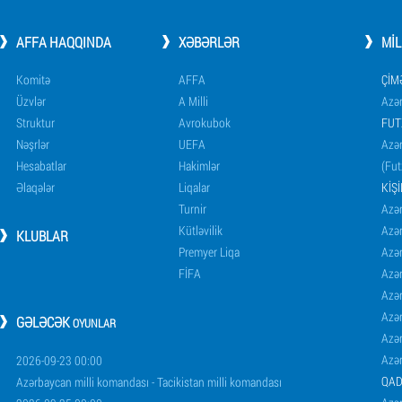
AFFA HAQQINDA
XƏBƏRLƏR
MI
Komitə
AFFA
ÇIM
Üzvlər
A Milli
Azər
Struktur
Avrokubok
FUT
Nəşrlər
UEFA
Azər
Hesabatlar
Hakimlər
(Fut
Əlaqələr
Liqalar
KIŞ
Turnir
Azər
Kütləvilik
Azə
KLUBLAR
Premyer Liqa
Azə
FİFA
Azə
Azə
Azə
GƏLƏCƏK
OYUNLAR
Azə
Azə
2026-09-23 00:00
QAD
Azərbaycan milli komandası - Tacikistan milli komandası