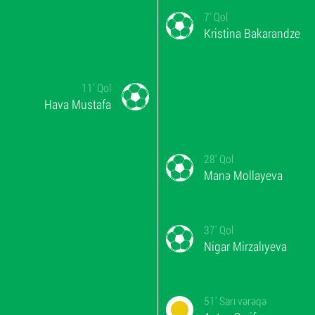
7'
Qol
Kristina Bakarandze
11'
Qol
Hava Mustafa
28'
Qol
Manə Mollayeva
37'
Qol
Nigar Mirzalıyeva
51'
Sarı vərəqə