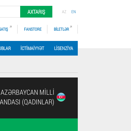
AXTARIŞ
AZ
EN
SATIŞ
FANSTORE
BILETLƏR
UBLAR
İCTIMAIYYƏT
LISENZIYA
AZƏRBAYCAN MILLI
ANDASI (QADINLAR)