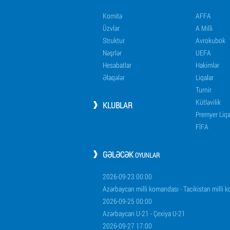
Komitə
AFFA
Üzvlər
A Milli
Struktur
Avrokubok
Nəşrlər
UEFA
Hesabatlar
Hakimlər
Əlaqələr
Liqalar
Turnir
Kütləvilik
KLUBLAR
Premyer Liq
FİFA
GƏLƏCƏK
OYUNLAR
2026-09-23 00:00
Azərbaycan milli komandası - Tacikistan milli 
2026-09-25 00:00
Azərbaycan U-21 - Çexiya U-21
2026-09-27 17:00