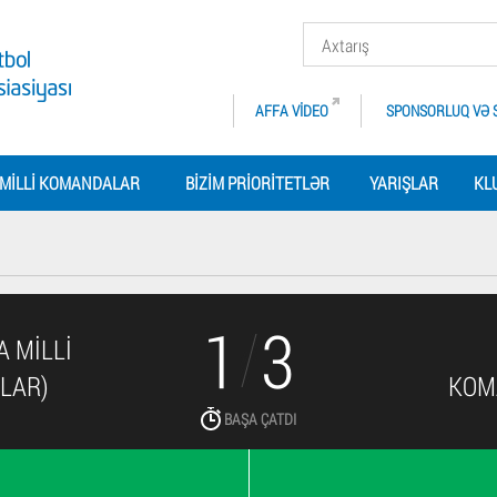
AFFA VIDEO
SPONSORLUQ VƏ 
MILLI KOMANDALAR
BIZIM PRIORITETLƏR
YARIŞLAR
KL
1
3
 MILLI
LAR)
KOM
BAŞA ÇATDI