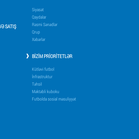
Siyasət
Qaydalar
Rəsmi Sənədlər
Ə SATIŞ
Qrup
Xəbərlər
BIZIM PRIORITETLƏR
Kütləvi futbol
İnfrastruktur
Təhsil
Məktəbli kuboku
Futbolda sosial məsuliyyət