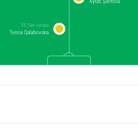
Aytac Şərifova
55'
Sarı vərəqə
Teona Qalabovska