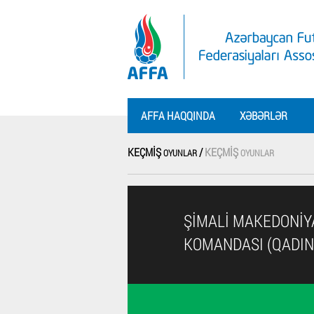
AFFA HAQQINDA
XƏBƏRLƏR
KEÇMIŞ
/
KEÇMIŞ
OYUNLAR
OYUNLAR
ŞIMALI MAKEDONIYA
KOMANDASI (QADIN