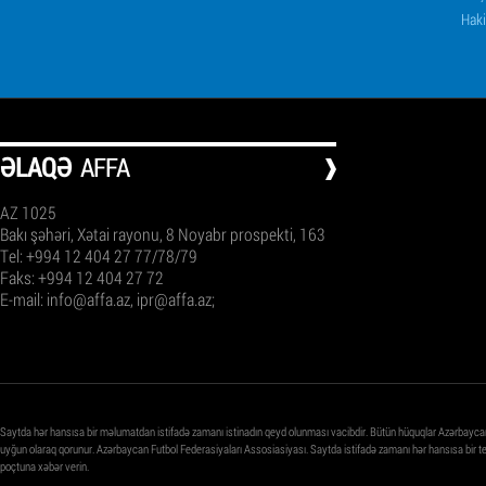
Haki
ƏLAQƏ
AFFA
AZ 1025
Bakı şəhəri, Xətai rayonu, 8 Noyabr prospekti, 163
Tel: +994 12 404 27 77/78/79
Faks: +994 12 404 27 72
E-mail:
info@affa.az
,
ipr@affa.az
;
Saytda hər hansısa bir məlumatdan istifadə zamanı istinadın qeyd olunması vacibdir. Bütün hüquqlar Azərbayca
uyğun olaraq qorunur. Azərbaycan Futbol Federasiyaları Assosiasiyası. Saytda istifadə zamanı hər hansısa bir 
poçtuna xəbər verin.