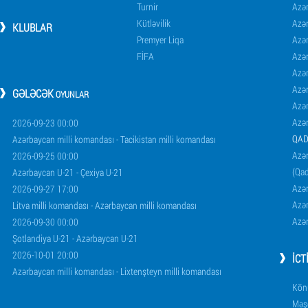
Turnir
Azər
Kütləvilik
Azə
KLUBLAR
Premyer Liqa
Azə
FİFA
Azə
Azə
Azə
GƏLƏCƏK
OYUNLAR
Azə
Azə
2026-09-23 00:00
QAD
Azərbaycan milli komandası - Tacikistan milli komandası
Azər
2026-09-25 00:00
(Qad
Azərbaycan U-21 - Çexiya U-21
Azər
2026-09-27 17:00
Azər
Litva milli komandası - Azərbaycan milli komandası
Azər
2026-09-30 00:00
Şotlandiya U-21 - Azərbaycan U-21
2026-10-01 20:00
İCT
Azərbaycan milli komandası - Lixtenşteyn milli komandası
Könü
Məşq