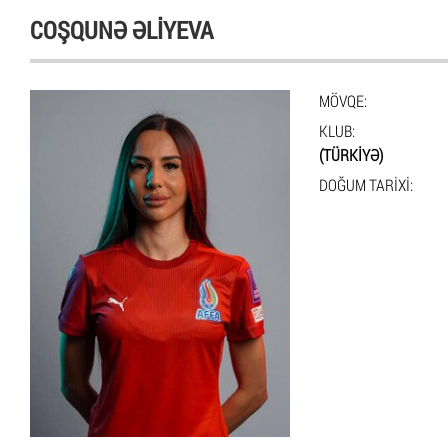
COŞQUNƏ ƏLIYEVA
MÖVQE:
KLUB:
(TÜRKIYƏ)
DOĞUM TARIXI: