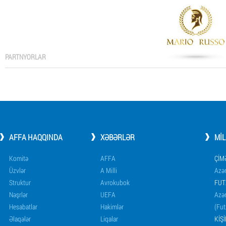
PARTNYORLAR
AFFA HAQQINDA
XƏBƏRLƏR
MI
Komitə
AFFA
ÇIM
Üzvlər
A Milli
Azər
Struktur
Avrokubok
FUT
Nəşrlər
UEFA
Azər
Hesabatlar
Hakimlər
(Fut
Əlaqələr
Liqalar
KIŞ