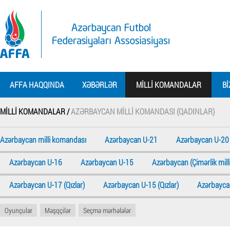
AFFA HAQQINDA
XƏBƏRLƏR
MILLI KOMANDALAR
BI
MILLI KOMANDALAR /
AZƏRBAYCAN MILLI KOMANDASI (QADINLAR)
Azərbaycan milli komandası
Azərbaycan U-21
Azərbaycan U-20
Azərbaycan U-16
Azərbaycan U-15
Azərbaycan (Çimərlik milli
Azərbaycan U-17 (Qızlar)
Azərbaycan U-15 (Qızlar)
Azərbaycan
Oyunçular
Məşqçilər
Seçmə mərhələlər