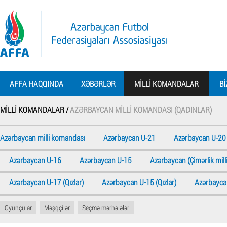
AFFA HAQQINDA
XƏBƏRLƏR
MILLI KOMANDALAR
BI
MILLI KOMANDALAR /
AZƏRBAYCAN MILLI KOMANDASI (QADINLAR)
Azərbaycan milli komandası
Azərbaycan U-21
Azərbaycan U-20
Azərbaycan U-16
Azərbaycan U-15
Azərbaycan (Çimərlik milli
Azərbaycan U-17 (Qızlar)
Azərbaycan U-15 (Qızlar)
Azərbaycan
Oyunçular
Məşqçilər
Seçmə mərhələlər