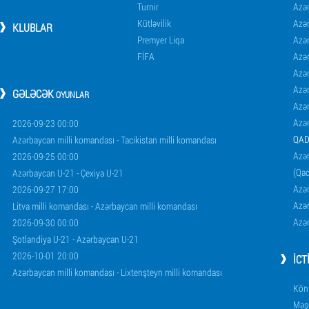
Turnir
Azər
Kütləvilik
Azə
KLUBLAR
Premyer Liqa
Azə
FİFA
Azə
Azə
Azə
GƏLƏCƏK
OYUNLAR
Azə
Azə
2026-09-23 00:00
QAD
Azərbaycan milli komandası - Tacikistan milli komandası
Azər
2026-09-25 00:00
(Qad
Azərbaycan U-21 - Çexiya U-21
Azər
2026-09-27 17:00
Azər
Litva milli komandası - Azərbaycan milli komandası
Azər
2026-09-30 00:00
Şotlandiya U-21 - Azərbaycan U-21
2026-10-01 20:00
İCT
Azərbaycan milli komandası - Lixtenşteyn milli komandası
Könü
Məşq