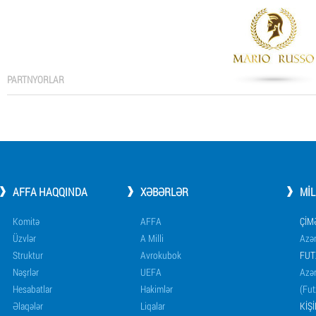
PARTNYORLAR
AFFA HAQQINDA
XƏBƏRLƏR
MI
Komitə
AFFA
ÇIM
Üzvlər
A Milli
Azər
Struktur
Avrokubok
FUT
Nəşrlər
UEFA
Azər
Hesabatlar
Hakimlər
(Fut
Əlaqələr
Liqalar
KIŞ