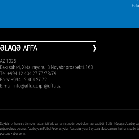
Haki
ƏLAQƏ
AFFA
AZ 1025
Bakı şəhəri, Xətai rayonu, 8 Noyabr prospekti, 163
Tel: +994 12 404 27 77/78/79
Faks: +994 12 404 27 72
E-mail:
info@affa.az
,
ipr@affa.az
;
Saytda hər hansısa bir məlumatdan istifadə zamanı istinadın qeyd olunması vacibdir. Bütün hüquqlar Azərbayca
uyğun olaraq qorunur. Azərbaycan Futbol Federasiyaları Assosiasiyası. Saytda istifadə zamanı hər hansısa bir 
poçtuna xəbər verin.