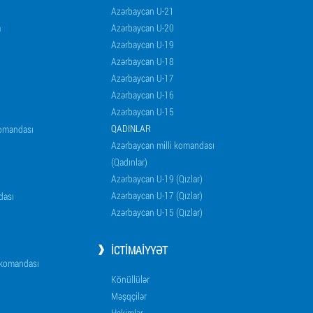
Azərbaycan U-21
a
Azərbaycan U-20
Azərbaycan U-19
Azərbaycan U-18
Azərbaycan U-17
Azərbaycan U-16
Azərbaycan U-15
QADINLAR
komandası
Azərbaycan milli komandası
(Qadınlar)
Azərbaycan U-19 (Qızlar)
Azərbaycan U-17 (Qızlar)
dası
Azərbaycan U-15 (Qızlar)
İCTIMAIYYƏT
i komandası
Könüllülər
Məşqçilər
Hakimlər