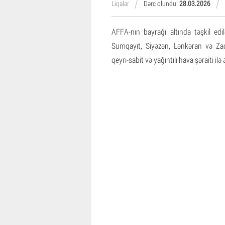
Liqalar
Dərc olundu:
28.03.2026
AFFA-nın bayrağı altında təşkil edi
Sumqayıt, Siyəzən, Lənkəran və Zaqa
qeyri-sabit və yağıntılı hava şəraiti ilə