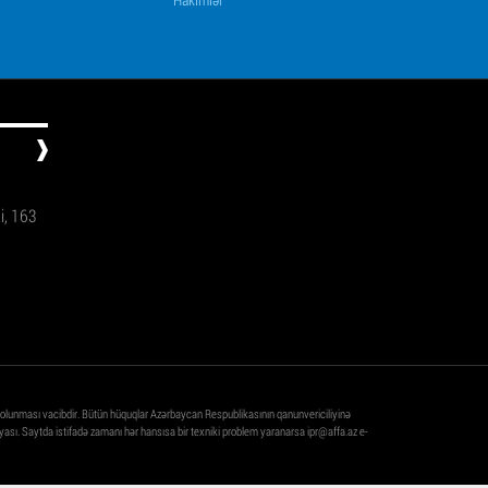
ti, 163
 olunması vacibdir. Bütün hüquqlar Azərbaycan Respublikasının qanunvericiliyinə
ası. Saytda istifadə zamanı hər hansısa bir texniki problem yaranarsa
ipr@affa.az
e-