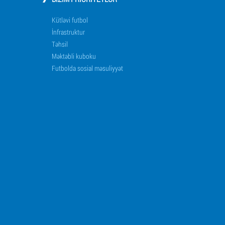
Kütləvi futbol
İnfrastruktur
Təhsil
Məktəbli kuboku
Futbolda sosial məsuliyyət