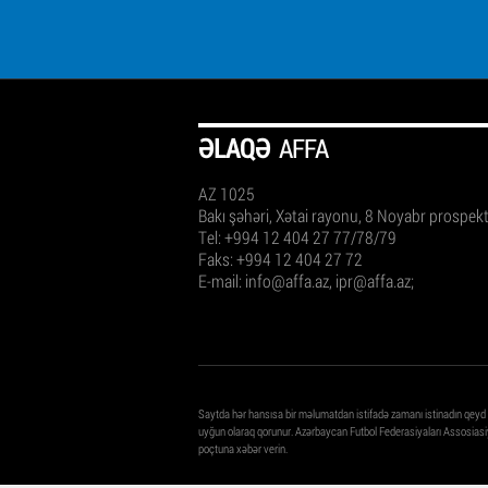
ƏLAQƏ
AFFA
AZ 1025
Bakı şəhəri, Xətai rayonu, 8 Noyabr prospek
Tel: +994 12 404 27 77/78/79
Faks: +994 12 404 27 72
E-mail:
info@affa.az
,
ipr@affa.az
;
Saytda hər hansısa bir məlumatdan istifadə zamanı istinadın qeyd
uyğun olaraq qorunur. Azərbaycan Futbol Federasiyaları Assosiasiy
poçtuna xəbər verin.