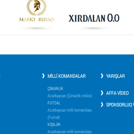
R
MILLI KOMANDALAR
YARIŞLAR
ÇIMƏRLIK
AFFA VIDEO
Azərbaycan (Çimərlik millisi)
FUTZAL
SPONSORLUQ V
Azərbaycan milli komandası
(Futzal)
KIŞILƏR
Azərbaycan milli komandası