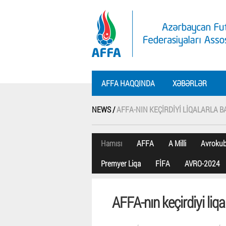
AFFA HAQQINDA
XƏBƏRLƏR
NEWS /
AFFA-NIN KEÇIRDIYI LIQALARLA 
Hamısı
AFFA
A Milli
Avroku
Premyer Liqa
FİFA
AVRO-2024
AFFA-nın keçirdiyi liq