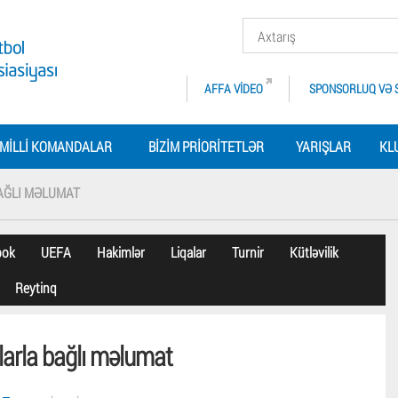
AFFA VIDEO
SPONSORLUQ VƏ 
MILLI KOMANDALAR
BIZIM PRIORITETLƏR
YARIŞLAR
KL
BAĞLI MƏLUMAT
bok
UEFA
Hakimlər
Liqalar
Turnir
Kütləvilik
Reytinq
alarla bağlı məlumat