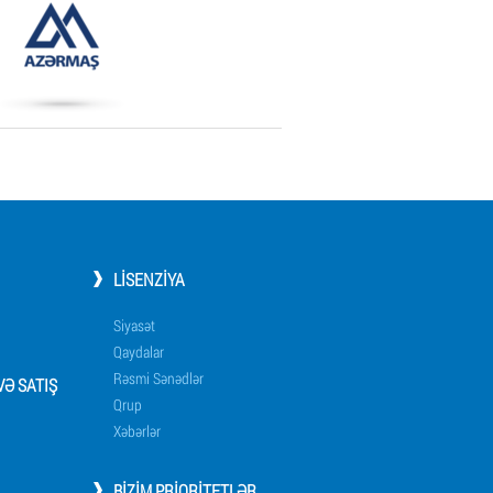
LISENZIYA
Siyasət
Qaydalar
Rəsmi Sənədlər
Ə SATIŞ
Qrup
Xəbərlər
BIZIM PRIORITETLƏR