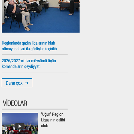
Regionlarda qadın liqalarının klub
nümayəndələri ilə görüşlər keçirilib
2026/2027-ci illər mövsümü üçün
komandaların qeydiyyatı
Daha çox
VIDEOLAR
“Uğur” Region
Liqasının qalibi
olub