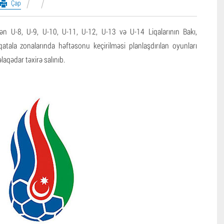
Çap
lən U-8, U-9, U-10, U-11, U-12, U-13 və U-14 Liqalarının Bakı,
tala zonalarında həftəsonu keçirilməsi planlaşdırılan oyunları
 əlaqədar təxirə salınıb.