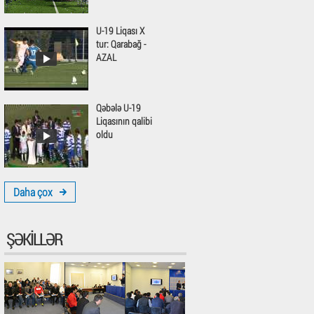
U-19 Liqası X
tur: Qarabağ -
AZAL
Qəbələ U-19
Liqasının qalibi
oldu
Daha çox
ŞƏKILLƏR