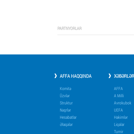
PARTNYORLAR
AFFA HAQQINDA
XƏBƏRLƏ
Komitə
AFFA
Üzvlər
A Milli
Struktur
Avrokubok
Nəşrlər
UEFA
Hesabatlar
Hakimlər
Əlaqələr
Liqalar
Turnir