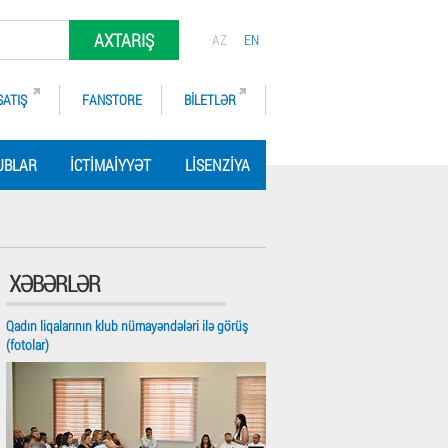
AXTARIŞ
AZ
EN
SATIŞ
FANSTORE
BILETLƏR
UBLAR
İCTIMAIYYƏT
LISENZIYA
XƏBƏRLƏR
Qadın liqalarının klub nümayəndələri ilə görüş
(fotolar)