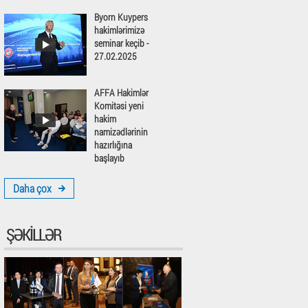
Byorn Kuypers
hakimlərimizə
seminar keçib -
27.02.2025
AFFA Hakimlər
Komitəsi yeni
hakim
namizədlərinin
hazırlığına
başlayıb
Daha çox
ŞƏKILLƏR