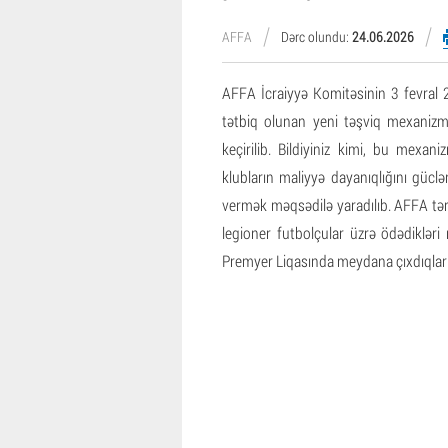
AFFA
Dərc olundu:
24.06.2026
AFFA İcraiyyə Komitəsinin 3 fevral 2
tətbiq olunan yeni təşviq mexanizmi
keçirilib. Bildiyiniz kimi, bu mexan
klubların maliyyə dayanıqlığını güc
vermək məqsədilə yaradılıb. AFFA tər
legioner futbolçular üzrə ödədikləri
Premyer Liqasında meydana çıxdıqlar