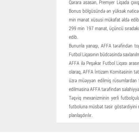
Qərara əsasən, Premyer Liqada çıx
Bonus bölgüsündə ən yüksək nəticə 
min manat xüsusi mükafat əldə edib. 
299 min 197 manat, üçüncü sıradakı
edib.
Bununla yanaşı, AFFA tərəfindən to
Futbol Liqasının büdcəsində saxlanılma
AFFA ilə Peşəkar Futbol Liqası arası
olaraq, AFFA İntizam Komitəsinin tətb
üzrə müəyyən edilmiş rüsumlardan f
edilməsinə AFFA tərəfindən səlahiyyət
Təşviq mexanizminin yerli futbolçula
futboluna müsbət təsir göstərdiyini
planlaşdırılır.