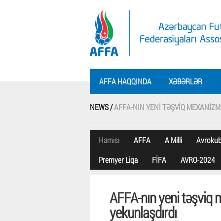
AFFA HAQQINDA
XƏBƏRLƏR
NEWS /
AFFA-NIN YENI TƏŞVIQ MEXANIZ
Hamısı
AFFA
A Milli
Avroku
Premyer Liqa
FİFA
AVRO-2024
AFFA-nın yeni təşviq
yekunlaşdırdı