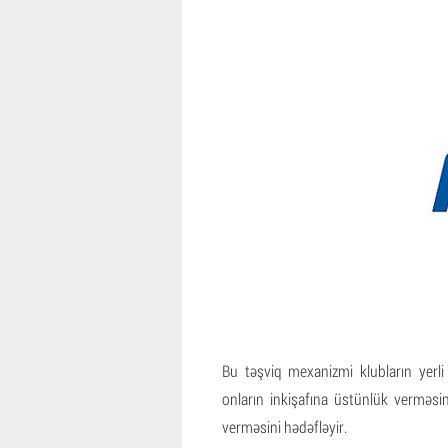
Bu təşviq mexanizmi klubların yerl
onların inkişafına üstünlük verməs
verməsini hədəfləyir.