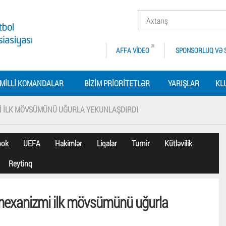
AFFA VIDEO
SPONSORLUQ VƏ 
MILLI KOMANDALAR
BIZIM PRIORITETLƏR
YARIŞLAR
KL
MI ILK MÖVSÜMÜNÜ UĞURLA YEKUNLAŞDIRDI
bok
UEFA
Hakimlər
Liqalar
Turnir
Kütləvilik
Reytinq
 mexanizmi ilk mövsümünü uğurla