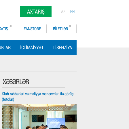
AXTARIŞ
AZ
EN
SATIŞ
FANSTORE
BILETLƏR
UBLAR
İCTIMAIYYƏT
LISENZIYA
XƏBƏRLƏR
Klub rəhbərləri və maliyyə menecerləri ilə görüş
(fotolar)