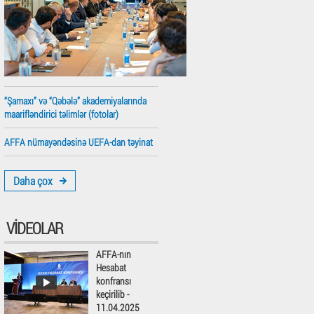
“Şamaxı” və “Qəbələ” akademiyalarında
maarifləndirici təlimlər (fotolar)
AFFA nümayəndəsinə UEFA-dan təyinat
Daha çox
VIDEOLAR
AFFA-nın
Hesabat
konfransı
keçirilib -
11.04.2025