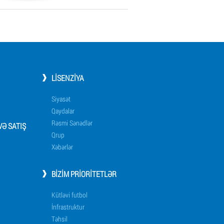
LISENZIYA
Siyasət
Qaydalar
Rəsmi Sənədlər
Ə SATIŞ
Qrup
Xəbərlər
BIZIM PRIORITETLƏR
Kütləvi futbol
İnfrastruktur
Təhsil