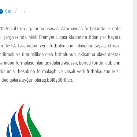
Çap
025-ci il tarixli qərarına əsasən, Azərbaycan futbolunda ilk dəfə
 çərçivəsində Misli Premyer Liqası klublarına ödənişlər həyata
izm AFFA tərəfindən yerli futbolçuların inkişafını təşviq etmək,
ləndirmək və ümumilikdə ölkə futbolunun inkişafına əlavə dəstək
əfindən formalaşdırılan qaydalara əsasən, bonus fondu klubların
 rüsumlar hesabına formalaşıb və vəsait yerli futbolçuların Misli
ı dəqiqələrə uyğun olaraq bölüşdürülüb.