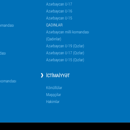
Azərbaycan U-17
Azərbaycan U-16
Azərbaycan U-15
QADINLAR
komandası
Azərbaycan milli komandası
(Qadınlar)
Azərbaycan U-19 (Qızlar)
Azərbaycan U-17 (Qızlar)
dası
Azərbaycan U-15 (Qızlar)
İCTIMAIYYƏT
i komandası
Könüllülər
Məşqçilər
Hakimlər