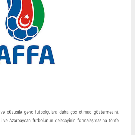
i və xüsusilə gənc futbolçulara daha çox etimad göstərməsini,
ini və Azərbaycan futbolunun gələcəyinin formalaşmasına töhfə