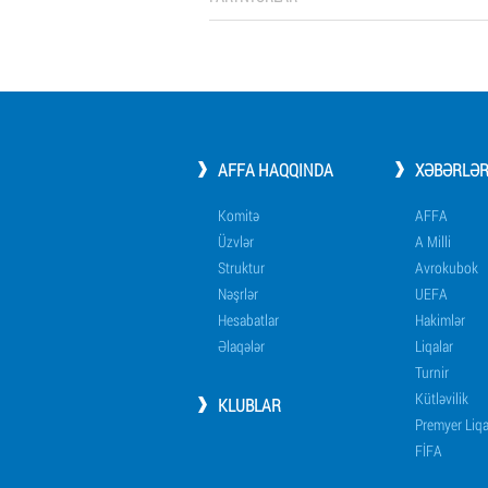
AFFA HAQQINDA
XƏBƏRLƏ
Komitə
AFFA
Üzvlər
A Milli
Struktur
Avrokubok
Nəşrlər
UEFA
Hesabatlar
Hakimlər
Əlaqələr
Liqalar
Turnir
Kütləvilik
KLUBLAR
Premyer Liq
FİFA