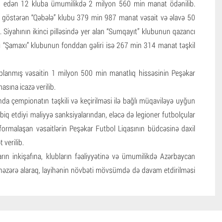
ış edən 12 kluba ümumilikdə 2 milyon 560 min manat ödənilib.
göstərən “Qəbələ” klubu 379 min 987 manat vəsait və əlavə 50
Siyahının ikinci pilləsində yer alan “Sumqayıt” klubunun qazancı
 “Şamaxı” klubunun fonddan gəliri isə 267 min 314 manat təşkil
planmış vəsaitin 1 milyon 500 min manatlıq hissəsinin Peşəkar
sına icazə verilib.
nda çempionatın təşkili və keçirilməsi ilə bağlı müqaviləyə uyğun
iq etdiyi maliyyə sanksiyalarından, eləcə də legioner futbolçular
ormalaşan vəsaitlərin Peşəkar Futbol Liqasının büdcəsinə daxil
 verilib.
rın inkişafına, klubların fəaliyyətinə və ümumilikdə Azərbaycan
 nəzərə alaraq, layihənin növbəti mövsümdə də davam etdirilməsi