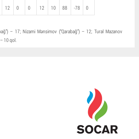
12
0
0
12
10
88
-78
0
abağ”) – 17; Nizami Mənsimov (“Qarabağ”) – 12; Tural Mazanov
 – 10 qol.