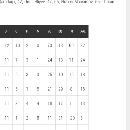
Qaradağlı, 42; Onur Əliyev, 47, 65; Nizami Mənsimov, 55 - Orxan
O
Q
H
M
VQ
BQ
T/F
XAL
12
10
2
0
73
13
60
32
11
7
3
1
24
13
11
24
11
5
3
3
25
10
15
18
11
5
1
5
21
29
-8
16
11
3
4
4
18
17
1
13
11
1
2
8
11
31
-20
5