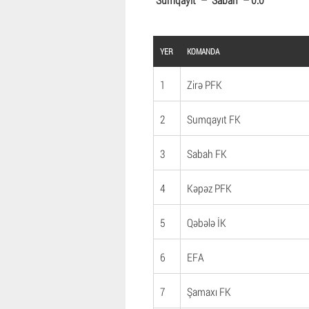
YER
KOMANDA
1
Zirə PFK
2
Sumqayıt FK
3
Sabah FK
4
Kəpəz PFK
5
Qəbələ İK
6
EFA
7
Şamaxı FK