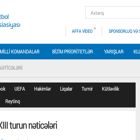
AFFA VIDEO
SPONSORLUQ VƏ 
MILLI KOMANDALAR
BIZIM PRIORITETLƏR
YARIŞLAR
KL
 NƏTICƏLƏRI
bok
UEFA
Hakimlər
Liqalar
Turnir
Kütləvilik
Reytinq
II turun nəticələri