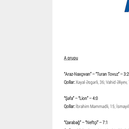
A qrupu
“
Araz
-
Naxçıvan
”
–
“
Turan Tovuz
” –
3
:
2
Qollar:
Xəyal Əsgərli, 36; Vahid Əliyev,
“
Şəfa
”
–
“
Lion
” –
4
:
0
Qollar:
İbrahim Məmmədli, 15; İsmayıl R
“
Qarabağ
”
–
“
Neftçi
” –
7
:
1