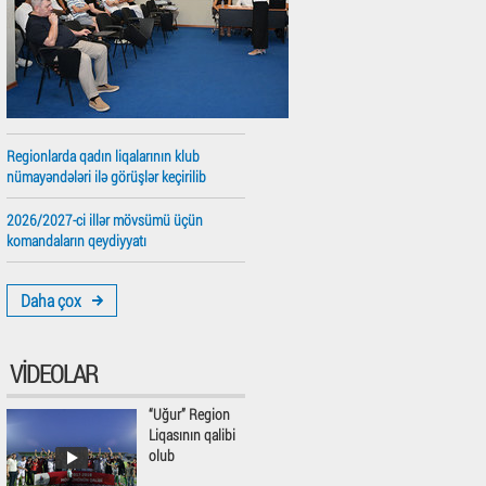
Regionlarda qadın liqalarının klub
nümayəndələri ilə görüşlər keçirilib
2026/2027-ci illər mövsümü üçün
komandaların qeydiyyatı
Daha çox
VIDEOLAR
“Uğur” Region
Liqasının qalibi
olub