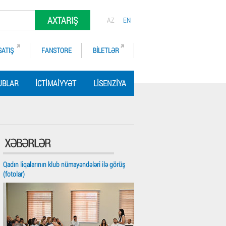
AXTARIŞ
AZ
EN
SATIŞ
FANSTORE
BILETLƏR
UBLAR
İCTIMAIYYƏT
LISENZIYA
XƏBƏRLƏR
Qadın liqalarının klub nümayəndələri ilə görüş
(fotolar)