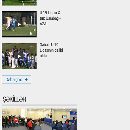
U-19 Liqası X
tur: Qarabağ -
AZAL
Qəbələ U-19
Liqasının qalibi
oldu
Daha çox
ŞƏKILLƏR