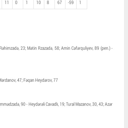
11
0
1
10
8
67
-59
1
 Rəhimzadə, 23; Mətin Rzazadə, 58; Amin Cəfərquliyev, 89 (pen.) -
ərdanov, 47; Fəqan Heydərov, 77
mədzadə, 90 - Heydərəli Cavadlı, 19; Tural Mazanov, 30, 43; Azər