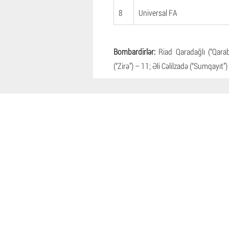
8
Universal FA
Bombardirlər:
Riad Qaradağlı (“Qar
(“Zirə”) – 11; Əli Cəlilzadə (“Sumqayıt”)