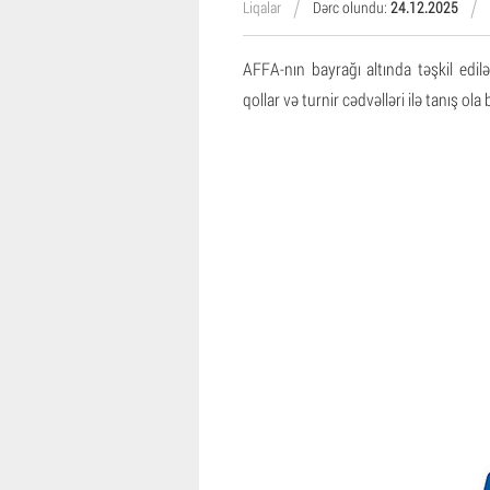
Liqalar
Dərc olundu:
24.12.2025
AFFA-nın bayrağı altında təşkil edilə
qollar və turnir cədvəlləri ilə tanış ola b