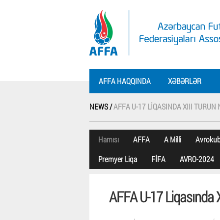
AFFA HAQQINDA
XƏBƏRLƏR
NEWS /
AFFA U-17 LIQASINDA XIII TURUN
Hamısı
AFFA
A Milli
Avroku
Premyer Liqa
FİFA
AVRO-2024
AFFA U-17 Liqasında XI