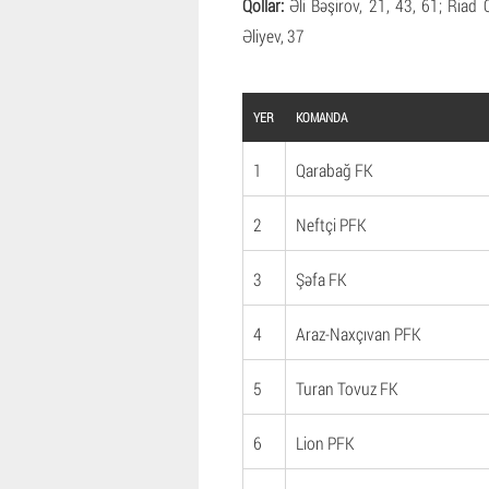
Qollar:
Əli Bəşirov, 21, 43, 61; Riad 
Əliyev, 37
YER
KOMANDA
1
Qarabağ FK
2
Neftçi PFK
3
Şəfa FK
4
Araz-Naxçıvan PFK
5
Turan Tovuz FK
6
Lion PFK