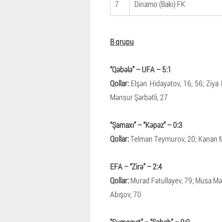
7
Dinamo (Bakı) FK
B qrupu
“Qəbələ” – UFA – 5:1
Qollar:
Elşən Hidayətov, 16, 56; Ziya
Mənsur Şərbətli, 27
“Şamaxı” – “Kəpəz” – 0:3
Qollar:
Telman Teymurov, 20; Kənan M
EFA – “Zirə” – 2:4
Qollar:
Murad Fətullayev, 79; Musa Məm
Abışov, 70
“Sumqayıt” – “Sabah” – 0:0