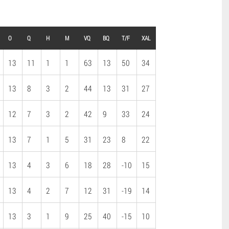
O
Q
H
M
VQ
BQ
T/F
XAL
13
11
1
1
63
13
50
34
13
8
3
2
44
13
31
27
12
7
3
2
42
9
33
24
13
7
1
5
31
23
8
22
13
4
3
6
18
28
-10
15
13
4
2
7
12
31
-19
14
13
3
1
9
25
40
-15
10