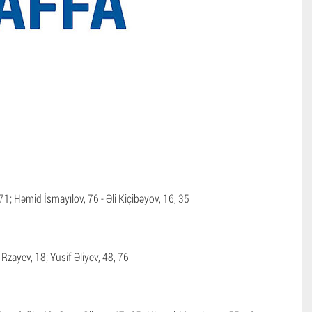
 71; Həmid İsmayılov, 76 - Əli Kiçibəyov, 16, 35
zayev, 18; Yusif Əliyev, 48, 76