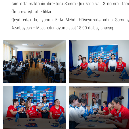
tam orta məktəbin direktoru Səmra Quluzadə və 18 nömrəli tam
Ömərova iştirak ediblər.
Qeyd edək ki, iyunun 5-də Mehdi Hüseynzadə adına Sumqayıt
Azərbaycan – Macarıstan oyunu saat 18:00-da başlanacaq.