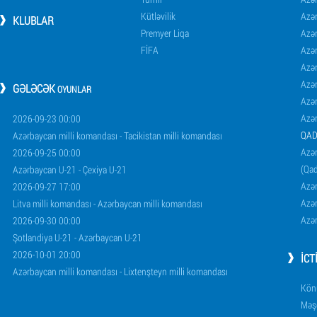
Kütləvilik
Azə
KLUBLAR
Premyer Liqa
Azə
FİFA
Azə
Azə
Azə
GƏLƏCƏK
OYUNLAR
Azə
Azə
2026-09-23 00:00
QAD
Azərbaycan milli komandası - Tacikistan milli komandası
Azər
2026-09-25 00:00
(Qad
Azərbaycan U-21 - Çexiya U-21
Azər
2026-09-27 17:00
Azər
Litva milli komandası - Azərbaycan milli komandası
Azər
2026-09-30 00:00
Şotlandiya U-21 - Azərbaycan U-21
2026-10-01 20:00
İCT
Azərbaycan milli komandası - Lixtenşteyn milli komandası
Könü
Məşq