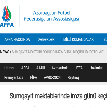
AFFA HAQQINDA
XƏBƏRLƏR
MILLI KOMANDALAR
BI
NEWS /
SUMQAYIT MƏKTƏBLƏRINDƏ IMZA GÜNÜ KEÇIRILIB (FOTOLAR)
Hamısı
AFFA
A Milli
Avrokubok
UEFA
Hakimlər
Premyer Liqa
FİFA
AVRO-2024
Reytinq
Sumqayıt məktəblərində imza günü keçiri