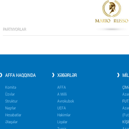
PARTNYORLAR
AFFA HAQQINDA
XƏBƏRLƏR
MI
Komitə
AFFA
ÇIM
Üzvlər
A Milli
Azər
Struktur
Avrokubok
FUT
Nəşrlər
UEFA
Azər
Hesabatlar
Hakimlər
(Fut
Əlaqələr
Liqalar
KIŞ
Turnir
Azər