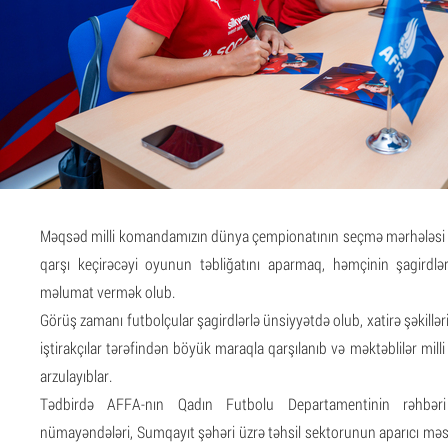
Məqsəd milli komandamızın dünya çempionatının seçmə mərhələsi 
qarşı keçirəcəyi oyunun təbliğatını aparmaq, həmçinin şagirdlə
məlumat vermək olub.
Görüş zamanı futbolçular şagirdlərlə ünsiyyətdə olub, xatirə şəkillər
iştirakçılar tərəfindən böyük maraqla qarşılanıb və məktəblilər mill
arzulayıblar.
Tədbirdə AFFA-nın Qadın Futbolu Departamentinin rəhbər
nümayəndələri, Sumqayıt şəhəri üzrə təhsil sektorunun aparıcı məs