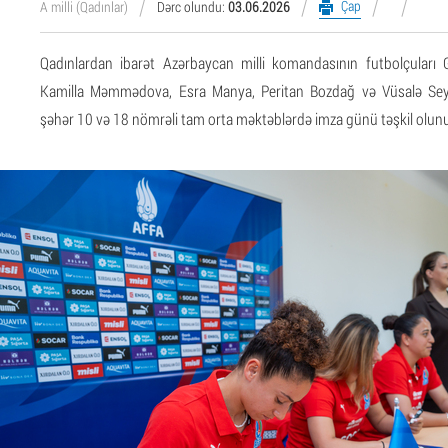
Çap
A milli (Qadınlar)
Dərc olundu:
03.06.2026
Qadınlardan ibarət Azərbaycan milli komandasının futbolçuları 
Kamilla Məmmədova, Esra Manya, Peritan Bozdağ və Vüsalə Seyfə
şəhər 10 və 18 nömrəli tam orta məktəblərdə imza günü təşkil olun