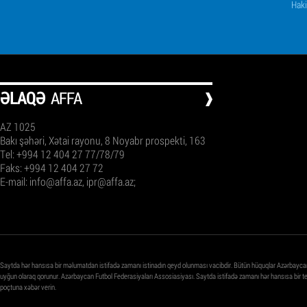
Haki
ƏLAQƏ
AFFA
AZ 1025
Bakı şəhəri, Xətai rayonu, 8 Noyabr prospekti, 163
Tel: +994 12 404 27 77/78/79
Faks: +994 12 404 27 72
E-mail:
info@affa.az
,
ipr@affa.az
;
Saytda hər hansısa bir məlumatdan istifadə zamanı istinadın qeyd olunması vacibdir. Bütün hüquqlar Azərbayca
uyğun olaraq qorunur. Azərbaycan Futbol Federasiyaları Assosiasiyası. Saytda istifadə zamanı hər hansısa bir 
poçtuna xəbər verin.