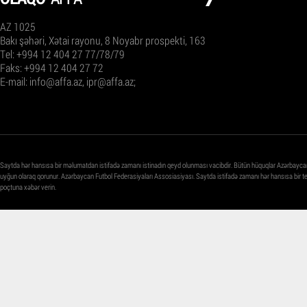
AZ 1025
Bakı şəhəri, Xətai rayonu, 8 Noyabr prospekti, 163
Tel: +994 12 404 27 77/78/79
Faks: +994 12 404 27 72
E-mail:
info@affa.az
,
ipr@affa.az
;
Saytda hər hansısa bir məlumatdan istifadə zamanı istinadın qeyd olunması vacibdir. Bütün hüquqlar Azərbayca
uyğun olaraq qorunur. Azərbaycan Futbol Federasiyaları Assosiasiyası. Saytda istifadə zamanı hər hansısa bir 
poçtuna xəbər verin.