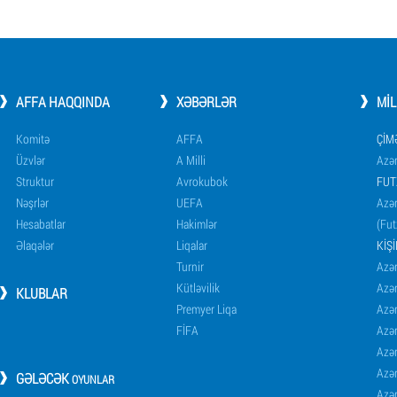
AFFA HAQQINDA
XƏBƏRLƏR
MI
Komitə
AFFA
ÇIM
Üzvlər
A Milli
Azər
Struktur
Avrokubok
FUT
Nəşrlər
UEFA
Azər
Hesabatlar
Hakimlər
(Fut
Əlaqələr
Liqalar
KIŞ
Turnir
Azər
Kütləvilik
Azə
KLUBLAR
Premyer Liqa
Azə
FİFA
Azə
Azə
Azə
GƏLƏCƏK
OYUNLAR
Azə