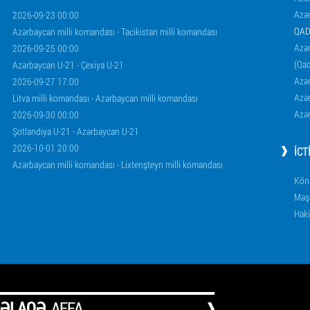
Azə
2026-09-23 00:00
QAD
Azərbaycan milli komandası - Tacikistan milli komandası
Azər
2026-09-25 00:00
(Qad
Azərbaycan U-21 - Çexiya U-21
Azər
2026-09-27 17:00
Azər
Litva milli komandası - Azərbaycan milli komandası
Azər
2026-09-30 00:00
Şotlandiya U-21 - Azərbaycan U-21
2026-10-01 20:00
İCT
Azərbaycan milli komandası - Lixtenşteyn milli komandası
Könü
Məşq
Haki
ƏLAQƏ
AFFA