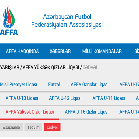
AFFA HAQQINDA
XƏBƏRLƏR
MILLI KOMANDALAR
BI
YARIŞLAR /
AFFA YÜKSƏK QIZLAR LIQASI /
CƏDVƏL
Misli Premyer Liqası
Futzal
AFFA Gənclər Liqası
AFFA U-17
AFFA U-13 Liqası
AFFA U-12 Liqası
AFFA U-11 Liqası
A
AFFA Yüksək Qızlar Liqası
AFFA U-16 Qızlar Liqası
AFFA U-14 
Əsasnamə
Təqvim
Cədvəl