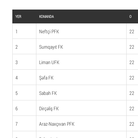
YER
KOMANDA
O
1
Neftçi PFK
22
2
Sumqayıt FK
22
3
Liman UFK
22
4
Şəfa FK
22
5
Sabah FK
22
6
Dirçəliş FK
22
7
Araz-Naxçıvan PFK
22