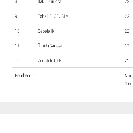
8
Baku Juniors
22
9
Təhsil 8 İOEUGİM
22
10
Qəbələ İK
22
11
Ümid (Gəncə)
22
12
Zaqatala QFK
22
Bombardir:
Nurç
“Lim