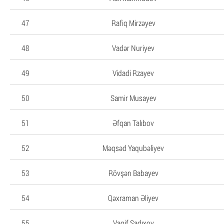
47
Rafiq Mirzəyev
48
Vadər Nuriyev
49
Vidadi Rzayev
50
Samir Musayev
51
Əfqan Talıbov
52
Məqsəd Yaqubəliyev
53
Rövşən Babayev
54
Qəxraman Əliyev
55
Vaqif Sadıxov