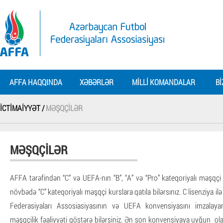
AFFA HAQQINDA
XƏBƏRLƏR
MILLI KOMANDALAR
BI
İCTIMAIYYƏT /
MƏŞQÇILƏR
MƏŞQÇILƏR
AFFA tərəfindən “C” və UEFA-nın “B”, “A” və “Pro” kateqoriyalı məşqçi kur
növbədə “C” kateqoriyalı məşqçi kurslara qatıla bilərsınız. C lisenziya i
Federasiyaları Assosiasiyasının və UEFA konvensiyasını imzalayan
məşqçilik fəaliyyəti göstərə bilərsiniz. Ən son konvensiyaya uyğun ol