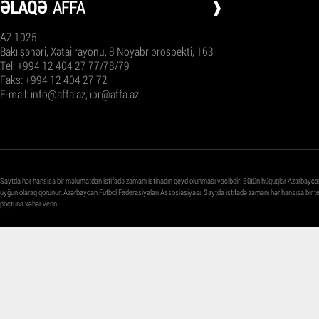
ƏLAQƏ
AFFA
AZ 1025
Bakı şəhəri, Xətai rayonu, 8 Noyabr prospekti, 163
Tel: +994 12 404 27 77/78/79
Faks: +994 12 404 27 72
E-mail:
info@affa.az
,
ipr@affa.az
;
Saytda hər hansısa bir məlumatdan istifadə zamanı istinadın qeyd olunması vacibdir. Bütün hüquqlar Azərbayca
uyğun olaraq qorunur. Azərbaycan Futbol Federasiyaları Assosiasiyası. Saytda istifadə zamanı hər hansısa bir 
poçtuna xəbər verin.