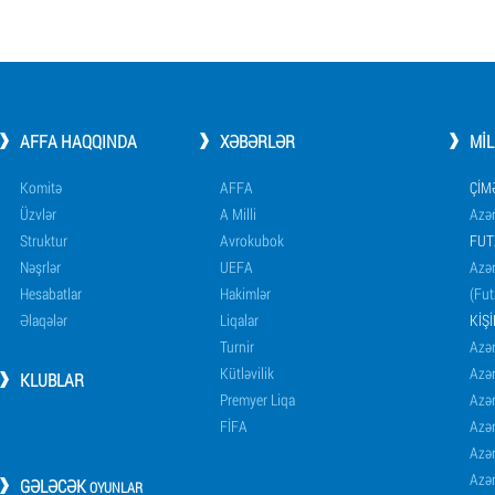
AFFA HAQQINDA
XƏBƏRLƏR
MI
Komitə
AFFA
ÇIM
Üzvlər
A Milli
Azər
Struktur
Avrokubok
FUT
Nəşrlər
UEFA
Azər
Hesabatlar
Hakimlər
(Fut
Əlaqələr
Liqalar
KIŞ
Turnir
Azər
Kütləvilik
Azə
KLUBLAR
Premyer Liqa
Azə
FİFA
Azə
Azə
Azə
GƏLƏCƏK
OYUNLAR