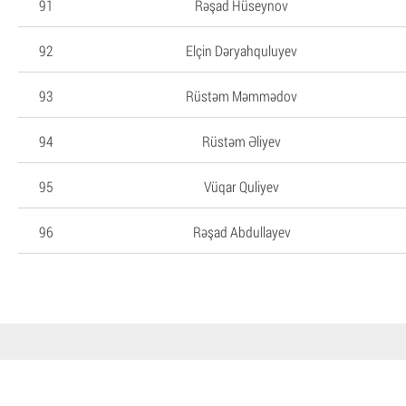
91
Rəşad Hüseynov
92
Elçin Dəryahquluyev
93
Rüstəm Məmmədov
94
Rüstəm Əliyev
95
Vüqar Quliyev
96
Rəşad Abdullayev