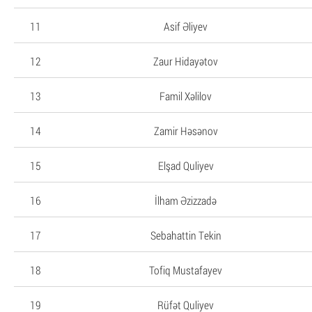
11
Asif Əliyev
12
Zaur Hidayətov
13
Famil Xəlilov
14
Zamir Həsənov
15
Elşad Quliyev
16
İlham Əzizzadə
17
Sebahattin Tekin
18
Tofiq Mustafayev
19
Rüfət Quliyev