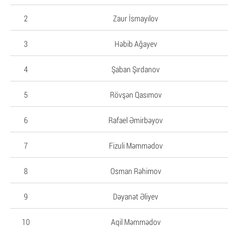
2
Zaur İsmayılov
3
Həbib Ağayev
4
Şaban Şırdanov
5
Rövşən Qasımov
6
Rafael Əmirbəyov
7
Fizuli Məmmədov
8
Osman Rəhimov
9
Dəyanət Əliyev
10
Aqil Məmmədov