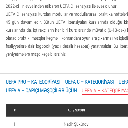
2022-ci ilin əvvəlindən etibarən UEFA C lisenziyası ilə əvəz olunur.
UEFA C lisenziyası kursları modullar ve modullararası praktika həftələri
45 gün davam edir. Bütün UEFA lisenziyaları kurslarında olduğu kim
kurslarında da, iştirakçıların hər biri kurs ərzində müvafiq (U-13-d
olaraq praktiki məşqlər keçməli, komandanı oyunlara çıxarmalı və işlə
fəaliyyətlərə dair logbook (yazılı detallı hesabat) yaratmalıdır. Bu lisen
yeniyetmələrə məşq keçə bilərsiniz.
UEFA PRO – KATEQORIYASI
UEFA C – KATEQORIYASI
UEF
UEFA A – QAPIÇI MƏŞQÇILƏR ÜÇÜN
UEFA A – KATEQORIYA
#
ADI / SOYADI
1
Nadir Şükürov