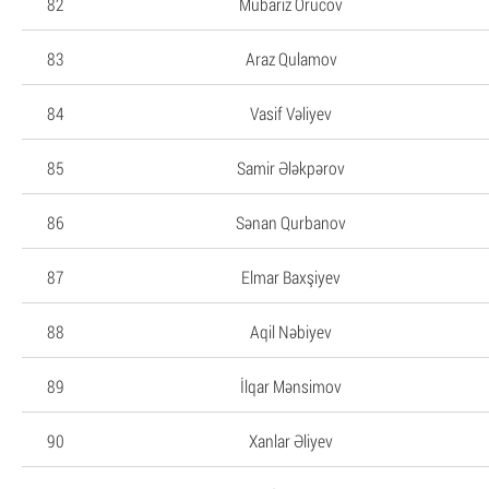
82
Mübariz Orucov
83
Araz Qulamov
84
Vasif Vəliyev
85
Samir Ələkpərov
86
Sənan Qurbanov
87
Elmar Baxşiyev
88
Aqil Nəbiyev
89
İlqar Mənsimov
90
Xanlar Əliyev