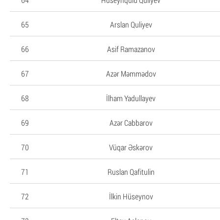
65
Arslan Quliyev
66
Asif Ramazanov
67
Azər Məmmədov
68
İlham Yadullayev
69
Azər Cabbarov
70
Vüqar Əskərov
71
Ruslan Qafitulin
72
İlkin Hüseynov