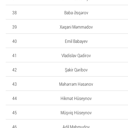
38
Baba Əsqərov
39
Xəqani Məmmədov
40
Emil Babayev
41
Vladislav Qədirov
42
Şakir Qəribov
43
Məhərrəm Həsənov
44
Hikmət Hüseynov
45
Müşviq Hüseynov
46
Adil Mahmudov