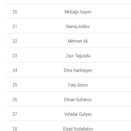
20
Mirbağır İsayev
21
Namiq Adilov
22
Mehmet Ak
23
Zaur Tağızadə
24
Elmir Xankişiyev
25
Faiq Əzizov
26
Elman Sultanov
27
Vəfadar Quliyev
28
Elşad Xudadatov