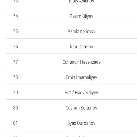
73
Eltay Aslanov
74
Rasim Əliyev
75
Ramiz Kərimov
76
İqor Qetman
77
Cahanqir Həsənzadə
78
Emin İmaməliyev
79
Vasif Haqverdiyev
80
Ceyhun Sultanov
81
İlyas Qurbanov