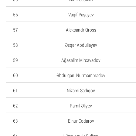
56
Vaqif Paşayev
57
Aleksandr Qross
58
Əsqər Abdullayev
59
Ağasəlim Mircavadov
60
Əbdulqani Nurməmmədov
61
Nizami Sadıqov
62
Ramil Əliyev
63
Elnur Codarov
64
Hüseynqulu Quliyev