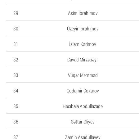
29
Asim İbrahimov
30
Üzeyir İbrahimov
31
İslam Kərimov
32
Cavad Mirzəbəyli
33
Vüqar Məmməd
34
Çudamir Çokarov
35
Həcıbala Abdullazadə
36
Səttar Əliyev
37
Zamin Asadullayev