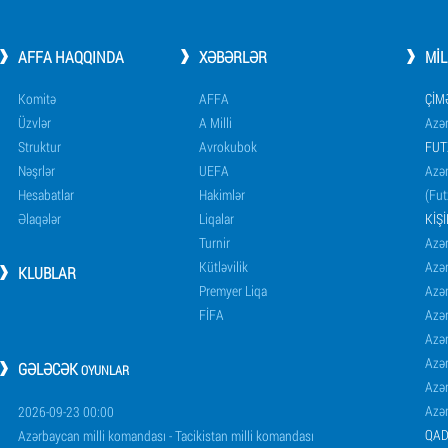
AFFA HAQQINDA
XƏBƏRLƏR
MI
Komitə
AFFA
ÇIM
Üzvlər
A Milli
Azər
Struktur
Avrokubok
FUT
Nəşrlər
UEFA
Azər
Hesabatlar
Hakimlər
(Fut
Əlaqələr
Liqalar
KIŞ
Turnir
Azər
Kütləvilik
Azə
KLUBLAR
Premyer Liqa
Azə
FİFA
Azə
Azə
Azə
GƏLƏCƏK
OYUNLAR
Azə
Azə
2026-09-23 00:00
QAD
Azərbaycan milli komandası - Tacikistan milli komandası