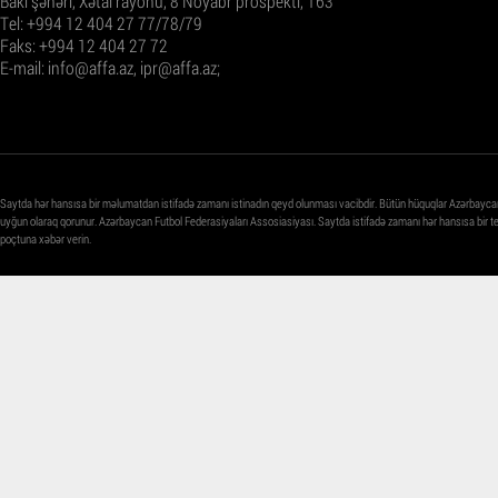
Bakı şəhəri, Xətai rayonu, 8 Noyabr prospekti, 163
Tel: +994 12 404 27 77/78/79
Faks: +994 12 404 27 72
E-mail:
info@affa.az
,
ipr@affa.az
;
Saytda hər hansısa bir məlumatdan istifadə zamanı istinadın qeyd olunması vacibdir. Bütün hüquqlar Azərbayca
uyğun olaraq qorunur. Azərbaycan Futbol Federasiyaları Assosiasiyası. Saytda istifadə zamanı hər hansısa bir 
poçtuna xəbər verin.