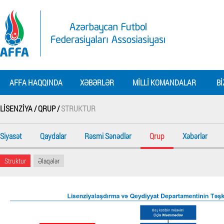
AFFA HAQQINDA
XƏBƏRLƏR
MILLI KOMANDALAR
BI
LISENZIYA /
QRUP /
STRUKTUR
Siyasət
Qaydalar
Rəsmi Sənədlər
Qrup
Xəbərlər
Struktur
Əlaqələr