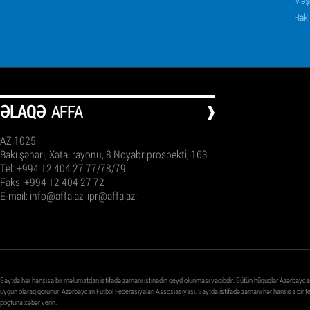
Məşq
Haki
ƏLAQƏ
AFFA
AZ 1025
Bakı şəhəri, Xətai rayonu, 8 Noyabr prospekti, 163
Tel: +994 12 404 27 77/78/79
Faks: +994 12 404 27 72
E-mail:
info@affa.az
,
ipr@affa.az
;
Saytda hər hansısa bir məlumatdan istifadə zamanı istinadın qeyd olunması vacibdir. Bütün hüquqlar Azərbayca
uyğun olaraq qorunur. Azərbaycan Futbol Federasiyaları Assosiasiyası. Saytda istifadə zamanı hər hansısa bir 
poçtuna xəbər verin.