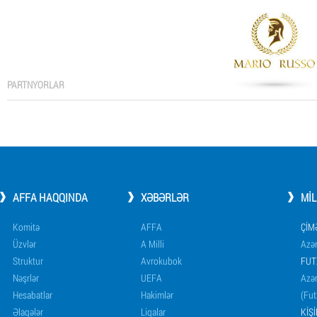
PARTNYORLAR
AFFA HAQQINDA
XƏBƏRLƏR
MI
Komitə
AFFA
ÇIM
Üzvlər
A Milli
Azər
Struktur
Avrokubok
FUT
Nəşrlər
UEFA
Azər
Hesabatlar
Hakimlər
(Fut
Əlaqələr
Liqalar
KIŞ