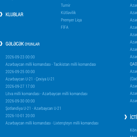
Turnir
Azər
Kütləvilik
Azə
KLUBLAR
Premyer Liqa
Azə
FİFA
Azə
Azə
Azə
GƏLƏCƏK
OYUNLAR
Azə
Azə
2026-09-23 00:00
QAD
Azərbaycan milli komandası - Tacikistan milli komandası
Azər
2026-09-25 00:00
(Qad
Azərbaycan U-21 - Çexiya U-21
Azər
2026-09-27 17:00
Azər
Litva milli komandası - Azərbaycan milli komandası
Azər
2026-09-30 00:00
Şotlandiya U-21 - Azərbaycan U-21
2026-10-01 20:00
İCT
Azərbaycan milli komandası - Lixtenşteyn milli komandası
Könü