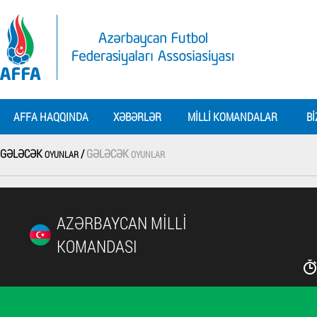
AFFA HAQQINDA
XƏBƏRLƏR
MILLI KOMANDALAR
BI
GƏLƏCƏK
/
GƏLƏCƏK
OYUNLAR
OYUNLAR
AZƏRBAYCAN MILLI
KOMANDASI