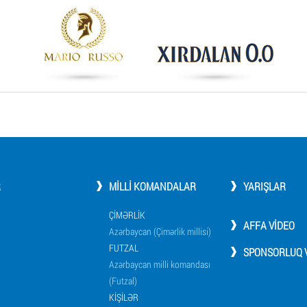
R
MILLI KOMANDALAR
YARIŞLAR
ÇIMƏRLIK
AFFA VIDEO
Azərbaycan (Çimərlik millisi)
FUTZAL
SPONSORLUQ V
Azərbaycan milli komandası
(Futzal)
KIŞILƏR