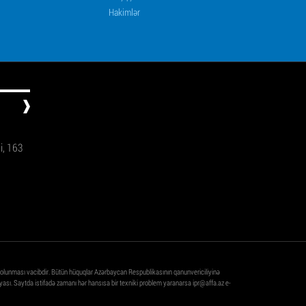
Hakimlər
ti, 163
 olunması vacibdir. Bütün hüquqlar Azərbaycan Respublikasının qanunvericiliyinə
ası. Saytda istifadə zamanı hər hansısa bir texniki problem yaranarsa
ipr@affa.az
e-