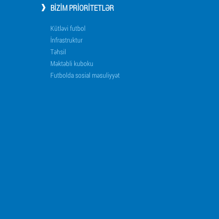
BIZIM PRIORITETLƏR
Kütləvi futbol
İnfrastruktur
Təhsil
Məktəbli kuboku
Futbolda sosial məsuliyyət