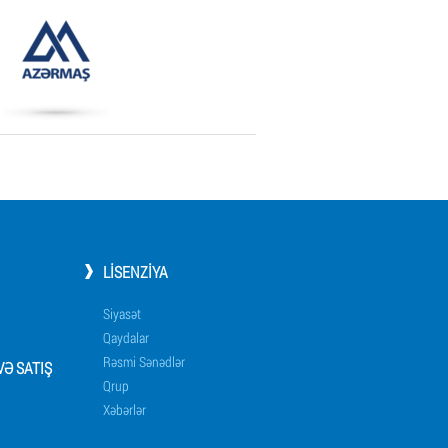
LISENZIYA
Siyasət
Qaydalar
Rəsmi Sənədlər
Ə SATIŞ
Qrup
Xəbərlər