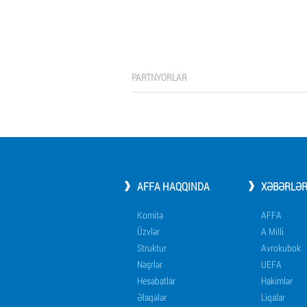
PARTNYORLAR
AFFA HAQQINDA
XƏBƏRLƏ
Komitə
AFFA
Üzvlər
A Milli
Struktur
Avrokubok
Nəşrlər
UEFA
Hesabatlar
Hakimlər
Əlaqələr
Liqalar