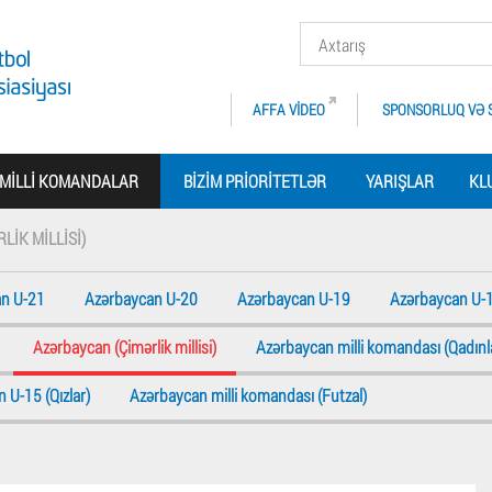
AFFA VIDEO
SPONSORLUQ VƏ 
MILLI KOMANDALAR
BIZIM PRIORITETLƏR
YARIŞLAR
KL
IK MILLISI)
n U-21
Azərbaycan U-20
Azərbaycan U-19
Azərbaycan U-
Azərbaycan (Çimərlik millisi)
Azərbaycan milli komandası (Qadınl
 U-15 (Qızlar)
Azərbaycan milli komandası (Futzal)