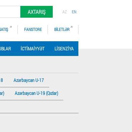
AXTARIŞ
AZ
EN
SATIŞ
FANSTORE
BILETLƏR
UBLAR
İCTIMAIYYƏT
LISENZIYA
18
Azərbaycan U-17
ar)
Azərbaycan U-19 (Qızlar)