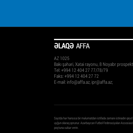
ƏLAQƏ
AFFA
AZ 1025
Bakı şəhəri, Xətai rayonu, 8 Noyabr prospek
Tel: +994 12 404 27 77/78/79
Faks: +994 12 404 27 72
E-mail:
info@affa.az
,
ipr@affa.az
;
Saytda hər hansısa bir məlumatdan istifadə zamanı istinadın qeyd
uyğun olaraq qorunur. Azərbaycan Futbol Federasiyaları Assosiasiy
poçtuna xəbər verin.