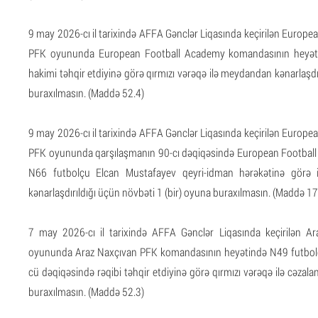
9 may 2026-cı il tarixində AFFA Gənclər Liqasında keçirilən Europ
PFK oyununda European Football Academy komandasının heyəti
hakimi təhqir etdiyinə görə qırmızı vərəqə ilə meydandan kənarlaşdı
buraxılmasın. (Maddə 52.4)
9 may 2026-cı il tarixində AFFA Gənclər Liqasında keçirilən Europ
PFK oyununda qarşılaşmanın 90-cı dəqiqəsində European Footbal
N66 futbolçu Elcan Mustafayev qeyri-idman hərəkətinə görə i
kənarlaşdırıldığı üçün növbəti 1 (bir) oyuna buraxılmasın. (Maddə 17
7 may 2026-cı il tarixində AFFA Gənclər Liqasında keçirilən 
oyununda Araz Naxçıvan PFK komandasının heyətində N49 futbolç
cü dəqiqəsində rəqibi təhqir etdiyinə görə qırmızı vərəqə ilə cəzala
buraxılmasın. (Maddə 52.3)