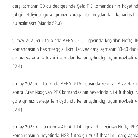
qarşılaşmanın 30-cu dəqiqəsində Şəfa FK komandasının heyətind
təhqir etdiyinə görə qırmızı vərəqə ilə meydandan kənarlaşdır
buraxılmasın.(Maddə 52.3)
9 may 2026-cı il tarixində AFFA U-15 Liqasında keçirilən Neftçi 
komandasının baş məşqçisi İlkin Hacıyev qarşılaşmanın 33-cü dəqiq
qırmızı vərəqə ilə texniki zonadan kənarlaşdırıldığı üçün növbəti
52.4)
9 may 2026-cı il tarixində AFFA U-15 Liqasında keçirilən Araz Nax
sonra Araz Naxçıvan PFK komandasının heyətində N14 futbolçu Nih
görə qırmızı vərəqə ilə meydanda kənarlaşdırıldığı üçün növbəti 
52.4)
3 may 2026-cı il tarixində AFFA U-14 Liqasında keçirilən Neftçi 
komandasının heyətində N23 futbolçu Yusif İbrahimli qarşılaşman