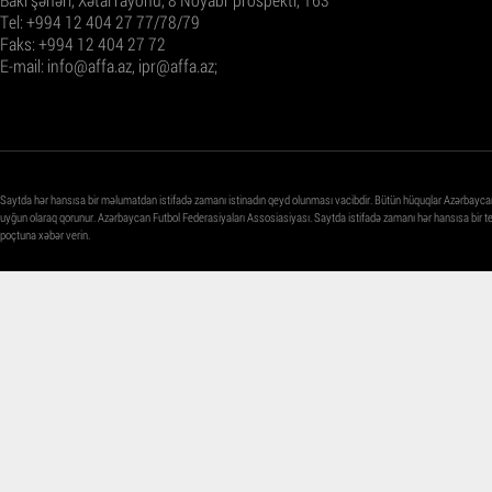
Tel: +994 12 404 27 77/78/79
Faks: +994 12 404 27 72
E-mail:
info@affa.az
,
ipr@affa.az
;
Saytda hər hansısa bir məlumatdan istifadə zamanı istinadın qeyd olunması vacibdir. Bütün hüquqlar Azərbayca
uyğun olaraq qorunur. Azərbaycan Futbol Federasiyaları Assosiasiyası. Saytda istifadə zamanı hər hansısa bir 
poçtuna xəbər verin.