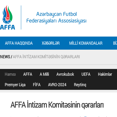
AFFA HAQQINDA
XƏBƏRLƏR
MILLI KOMANDALAR
BI
NEWS /
AFFA İNTIZAM KOMITƏSININ QƏRARLARI
Hamısı
AFFA
A Milli
Avrokubok
UEFA
Hakimlər
Premyer Liqa
FİFA
AVRO-2024
Reytinq
AFFA İntizam Komitəsinin qərarları