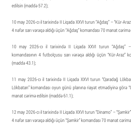
edilsin (maddə 57.2);
10 may 2026-cı il tarixində II Liqada XXVI turun “Ağdaş” – “Kür-A
4 nəfər sarı vərəqə aldığı üçün “Ağdaş” komandası 70 manat cərimə 
10 may 2026-cı il tarixində II Liqada XXVI turun “Ağdaş” –
komandasının 4 futbolçusu sarı vərəqə aldığı üçün “Kür-Araz” 
(maddə 43.1);
11 may 2026-cı il tarixində II Liqada XXVI turun “Qaradağ Lök
Lökbatan” komandası oyun günü planına riayət etmədiyinə görə 
manat cərimə edilsin (maddə 61.1);
12 may 2026-cı il tarixində II Liqada XXVI turun “Dinamo” – “Şəmk
4 nəfər sarı vərəqə aldığı üçün “Şəmkir” komandası 70 manat cərimə