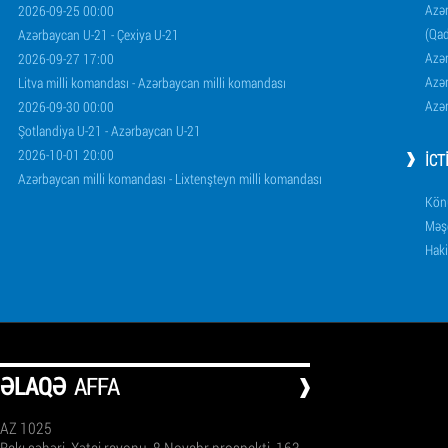
Azər
2026-09-25 00:00
(Qad
Azərbaycan U-21 - Çexiya U-21
Azər
2026-09-27 17:00
Azər
Litva milli komandası - Azərbaycan milli komandası
Azər
2026-09-30 00:00
Şotlandiya U-21 - Azərbaycan U-21
2026-10-01 20:00
İCT
Azərbaycan milli komandası - Lixtenşteyn milli komandası
Könü
Məşq
Haki
ƏLAQƏ
AFFA
AZ 1025
Bakı şəhəri, Xətai rayonu, 8 Noyabr prospekti, 163