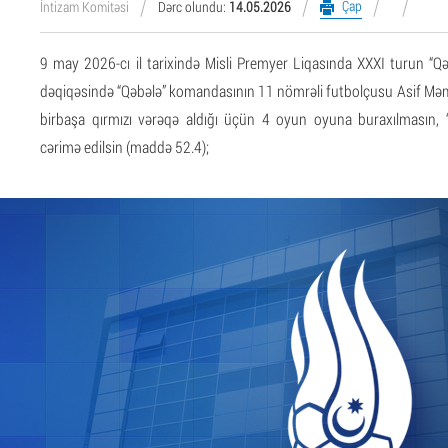
Çap
İntizam Komitəsi
Dərc olundu:
14.05.2026
9 may 2026-cı il tarixində Misli Premyer Liqasında XXXI turun “
dəqiqəsində “Qəbələ” komandasının 11 nömrəli futbolçusu Asif Mə
birbaşa qırmızı vərəqə aldığı üçün 4 oyun oyuna buraxılmasın
cərimə edilsin (maddə 52.4);