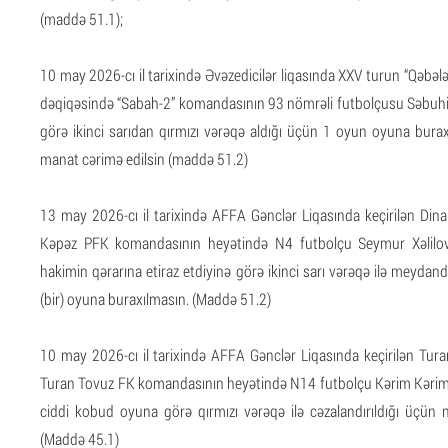
(maddə 51.1);
10 may 2026-cı il tarixində Əvəzedicilər liqasında XXV turun “Qəb
dəqiqəsində “Sabah-2” komandasının 93 nömrəli futbolçusu Səbuhi
görə ikinci sarıdan qırmızı vərəqə aldığı üçün 1 oyun oyuna bur
manat cərimə edilsin (maddə 51.2)
13 may 2026-cı il tarixində AFFA Gənclər Liqasında keçirilən D
Kəpəz PFK komandasının heyətində N4 futbolçu Seymur Xəlilov
hakimin qərarına etiraz etdiyinə görə ikinci sarı vərəqə ilə meydan
(bir) oyuna buraxılmasın. (Maddə 51.2)
10 may 2026-cı il tarixində AFFA Gənclər Liqasında keçirilən T
Turan Tovuz FK komandasının heyətində N14 futbolçu Kərim Kəriml
ciddi kobud oyuna görə qırmızı vərəqə ilə cəzalandırıldığı üçün n
(Maddə 45.1)