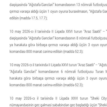
dəqiqəsində “Ağstafa Gəncləri” komandasının 13 nömrəli futbolçu
qırmızı vərəqə aldığı üçün 1 oyun oyuna buraxılmasın, “Ağstafa G
edilsin (maddə 17.5, 17.7);
10 may 2026-cı il tarixində II Liqada XXVI turun “Araz Saatlı” –
dəqiqəsində “Ağstafa Gəncləri” komandasının 8 nömrəli futbolçusu
ya hərəkətə görə birbaşa qırmızı vərəqə aldığı üçün 3 oyun oyun
komandası 800 manat cərimə edilsin (maddə 52.3);
10 may 2026-cı il tarixində II Liqada XXVI turun “Araz Saatlı” – “Ağs
“Ağstafa Gəncləri” komandasının 6 nömrəli futbolçusu Turan 
hərəkətə görə birbaşa qırmızı vərəqə aldığı üçün 3 oyun oyuna
komandası 800 manat cərimə edilsin (maddə 52.3);
10 may 2026-cı il tarixində II Liqada XXVI turun “Sheki City
nümayəndəsinin gec gəlməsi səbəbindən gec başladığı üçün “Sheki