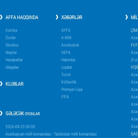
AFFA HAQQINDA
XƏBƏRLƏR
MI
Komitə
AFFA
ÇIM
Üzvlər
A Milli
Azər
Struktur
Avrokubok
FUT
Nəşrlər
UEFA
Azər
Hesabatlar
Hakimlər
(Fut
Əlaqələr
Liqalar
KIŞ
Turnir
Azər
Kütləvilik
Azə
KLUBLAR
Premyer Liqa
Azə
FİFA
Azə
Azə
Azə
GƏLƏCƏK
OYUNLAR
Azə
Azə
2026-09-23 00:00
QAD
Azərbaycan milli komandası - Tacikistan milli komandası