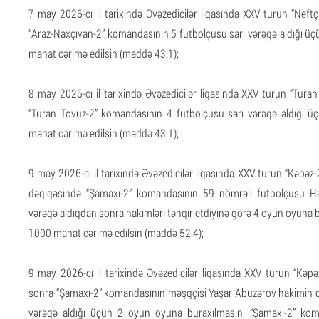
7 may 2026-cı il tarixində Əvəzedicilər liqasında XXV turun “Neft
“Araz-Naxçıvan-2” komandasının 5 futbolçusu sarı vərəqə aldığı ü
manat cərimə edilsin (maddə 43.1);
8 may 2026-cı il tarixində Əvəzedicilər liqasında XXV turun “Tur
“Turan Tovuz-2” komandasının 4 futbolçusu sarı vərəqə aldığı 
manat cərimə edilsin (maddə 43.1);
9 may 2026-cı il tarixində Əvəzedicilər liqasında XXV turun “Kəpə
dəqiqəsində “Şamaxı-2” komandasının 59 nömrəli futbolçusu Həs
vərəqə aldıqdan sonra hakimləri təhqir etdiyinə görə 4 oyun oyuna
1000 manat cərimə edilsin (maddə 52.4);
9 may 2026-cı il tarixində Əvəzedicilər liqasında XXV turun “Kəp
sonra “Şamaxı-2” komandasının məşqçisi Yaşar Abuzərov hakimin qər
vərəqə aldığı üçün 2 oyun oyuna buraxılmasın, “Şamaxı-2” ko