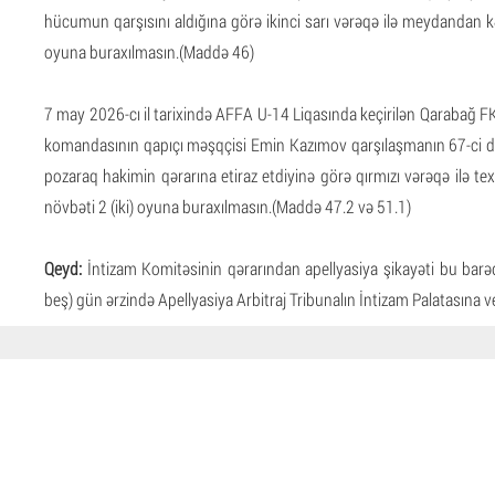
hücumun qarşısını aldığına görə ikinci sarı vərəqə ilə meydandan kə
oyuna buraxılmasın.(Maddə 46)
7 may 2026-cı il tarixində AFFA U-14 Liqasında keçirilən Qarabağ
komandasının qapıçı məşqçisi Emin Kazımov qarşılaşmanın 67-ci də
pozaraq hakimin qərarına etiraz etdiyinə görə qırmızı vərəqə ilə te
növbəti 2 (iki) oyuna buraxılmasın.(Maddə 47.2 və 51.1)
Qeyd:
İntizam Komitəsinin qərarından apellyasiya şikayəti bu barəd
beş) gün ərzində Apellyasiya Arbitraj Tribunalın İntizam Palatasına ver