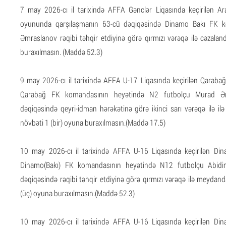
7 may 2026-cı il tarixində AFFA Gənclər Liqasında keçirilən 
oyununda qarşılaşmanın 63-cü dəqiqəsində Dinamo Bakı FK k
Əmraslanov rəqibi təhqir etdiyinə görə qırmızı vərəqə ilə cəzalan
buraxılmasın. (Maddə 52.3)
9 may 2026-cı il tarixində AFFA U-17 Liqasında keçirilən Qara
Qarabağ FK komandasının heyətində N2 futbolçu Murad Əm
dəqiqəsində qeyri-idman hərəkətinə görə ikinci sarı vərəqə ilə il
növbəti 1 (bir) oyuna buraxılmasın.(Maddə 17.5)
10 may 2026-cı il tarixində AFFA U-16 Liqasında keçirilən D
Dinamo(Bakı) FK komandasının heyətində N12 futbolçu Abidin
dəqiqəsində rəqibi təhqir etdiyinə görə qırmızı vərəqə ilə meydand
(üç) oyuna buraxılmasın.(Maddə 52.3)
10 may 2026-cı il tarixində AFFA U-16 Liqasında keçirilən D