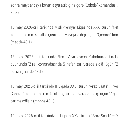
sonra meydançaya kənar əşya atıldığına görə “Qəbələ” komandası
86.3);
10 may 2026-cı il tarixində Misli Premyer Liqasında XXXI turun “N
komandasının 4 futbolçusu sarı vərəqə aldığı üçün “Şamaxı” ko
(maddə 43.1);
13 may 2026-cı il tarixində Bizon Azərbaycan Kubokunda final q
oyununda “Zirə” komandasında 5 nəfər sarı vərəqə aldığı üçün 
edilsin (maddə 43.1);
10 may 2026-cı il tarixində II Liqada XXVI turun “Araz Saatlı” – “
Gəncləri” komandasının 4 futbolçusu sarı vərəqə aldığı üçün “Ağ
cərimə edilsin (maddə 43.1);
10 may 2026-cı il tarixində II Liqada XXVI turun “Araz Saatlı” –