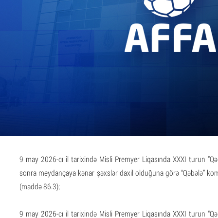
9 may 2026-cı il tarixində Misli Premyer Liqasında XXXI turun “Q
sonra meydançaya kənar şəxslər daxil olduğuna görə “Qəbələ” ko
(maddə 86.3);
9 may 2026-cı il tarixində Misli Premyer Liqasında XXXI turun “Q