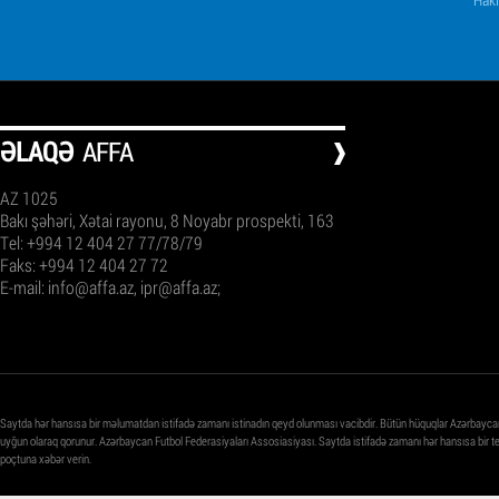
ƏLAQƏ
AFFA
AZ 1025
Bakı şəhəri, Xətai rayonu, 8 Noyabr prospekti, 163
Tel: +994 12 404 27 77/78/79
Faks: +994 12 404 27 72
E-mail:
info@affa.az
,
ipr@affa.az
;
Saytda hər hansısa bir məlumatdan istifadə zamanı istinadın qeyd olunması vacibdir. Bütün hüquqlar Azərbayca
uyğun olaraq qorunur. Azərbaycan Futbol Federasiyaları Assosiasiyası. Saytda istifadə zamanı hər hansısa bir 
poçtuna xəbər verin.