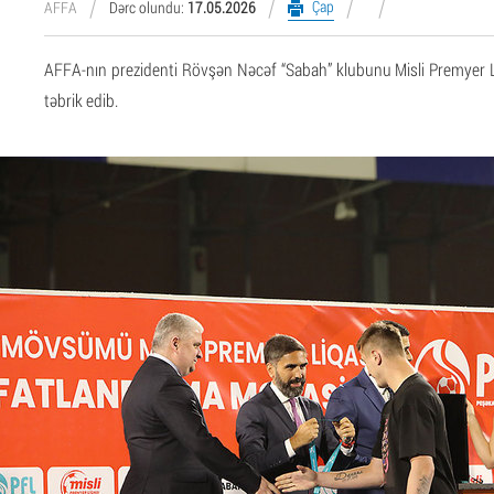
Çap
AFFA
Dərc olundu:
17.05.2026
AFFA-nın prezidenti Rövşən Nəcəf “Sabah” klubunu Misli Premyer Li
təbrik edib.