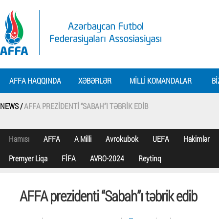
AFFA HAQQINDA
XƏBƏRLƏR
MILLI KOMANDALAR
BI
NEWS /
AFFA PREZIDENTI “SABAH”I TƏBRIK EDIB
Hamısı
AFFA
A Milli
Avrokubok
UEFA
Hakimlər
Premyer Liqa
FİFA
AVRO-2024
Reytinq
AFFA prezidenti “Sabah”ı təbrik edib