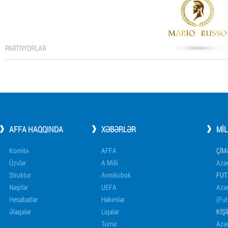
PARTNYORLAR
AFFA HAQQINDA
XƏBƏRLƏR
MI
Komitə
AFFA
ÇIM
Üzvlər
A Milli
Azər
Struktur
Avrokubok
FUT
Nəşrlər
UEFA
Azər
Hesabatlar
Hakimlər
(Fut
Əlaqələr
Liqalar
KIŞ
Turnir
Azər