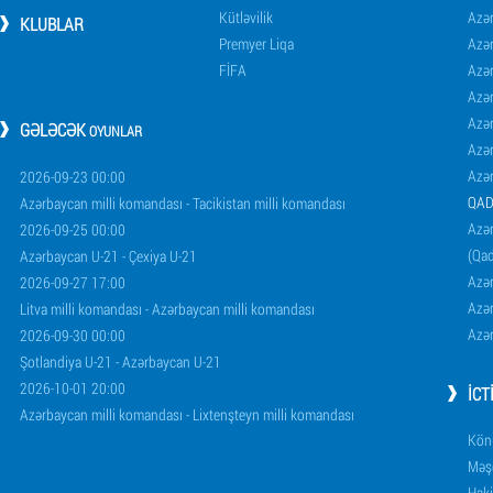
Kütləvilik
Azə
KLUBLAR
Premyer Liqa
Azə
FİFA
Azə
Azə
Azə
GƏLƏCƏK
OYUNLAR
Azə
Azə
2026-09-23 00:00
QAD
Azərbaycan milli komandası - Tacikistan milli komandası
Azər
2026-09-25 00:00
(Qad
Azərbaycan U-21 - Çexiya U-21
Azər
2026-09-27 17:00
Azər
Litva milli komandası - Azərbaycan milli komandası
Azər
2026-09-30 00:00
Şotlandiya U-21 - Azərbaycan U-21
2026-10-01 20:00
İCT
Azərbaycan milli komandası - Lixtenşteyn milli komandası
Könü
Məşq
Haki