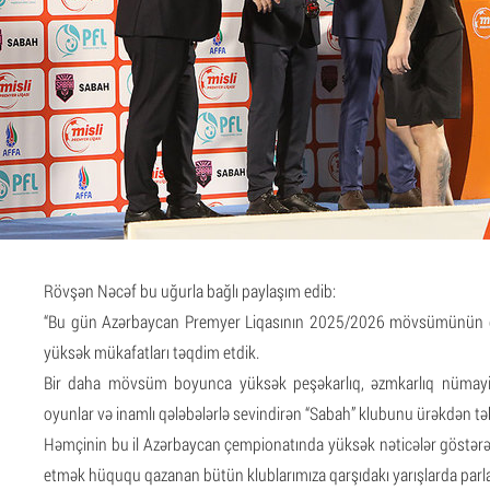
Rövşən Nəcəf bu uğurla bağlı paylaşım edib:
“Bu gün Azərbaycan Premyer Liqasının 2025/2026 mövsümünün qa
yüksək mükafatları təqdim etdik.
Bir daha mövsüm boyunca yüksək peşəkarlıq, əzmkarlıq nümayiş
oyunlar və inamlı qələbələrlə sevindirən “Sabah” klubunu ürəkdən tə
Həmçinin bu il Azərbaycan çempionatında yüksək nəticələr göstərə
etmək hüququ qazanan bütün klublarımıza qarşıdakı yarışlarda parla