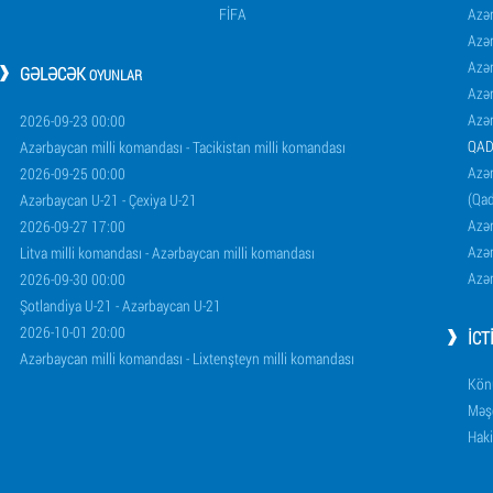
FİFA
Azə
Azə
Azə
GƏLƏCƏK
OYUNLAR
Azə
Azə
2026-09-23 00:00
QAD
Azərbaycan milli komandası - Tacikistan milli komandası
Azər
2026-09-25 00:00
(Qad
Azərbaycan U-21 - Çexiya U-21
Azər
2026-09-27 17:00
Azər
Litva milli komandası - Azərbaycan milli komandası
Azər
2026-09-30 00:00
Şotlandiya U-21 - Azərbaycan U-21
2026-10-01 20:00
İCT
Azərbaycan milli komandası - Lixtenşteyn milli komandası
Könü
Məşq
Haki