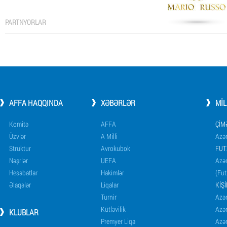
PARTNYORLAR
AFFA HAQQINDA
XƏBƏRLƏR
MI
Komitə
AFFA
ÇIM
Üzvlər
A Milli
Azər
Struktur
Avrokubok
FUT
Nəşrlər
UEFA
Azər
Hesabatlar
Hakimlər
(Fut
Əlaqələr
Liqalar
KIŞ
Turnir
Azər
Kütləvilik
Azə
KLUBLAR
Premyer Liqa
Azə