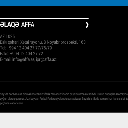
ƏLAQƏ
AFFA
AZ 1025
Bakı şəhəri, Xətai rayonu, 8 Noyabr prospekti, 163
Tel: +994 12 404 27 77/78/79
Faks: +994 12 404 27 72
E-mail:
info@affa.az
,
ipr@affa.az
;
Saytda hər hansısa bir məlumatdan istifadə zamanı istinadın qeyd olunması vacibdir. Bütün hüquqlar Azərbayca
uyğun olaraq qorunur. Azərbaycan Futbol Federasiyaları Assosiasiyası. Saytda istifadə zamanı hər hansısa bir 
poçtuna xəbər verin.