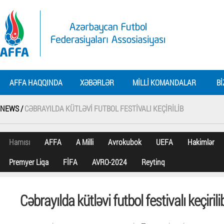
AFFA HAQQINDA
XƏBƏRLƏR
MILLI KOMANDALAR
BI
NEWS /
CƏBRAYILDA KÜTLƏVI FUTBOL FESTIVALI KEÇIRILIB
Hamısı
AFFA
A Milli
Avrokubok
UEFA
Hakimlər
Premyer Liqa
FİFA
AVRO-2024
Reytinq
Cəbrayılda kütləvi futbol festivalı keçirili