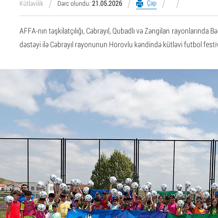
Çap
Kütləvilik
Dərc olundu:
21.05.2026
AFFA-nın təşkilatçılığı, Cəbrayıl, Qubadlı və Zəngilan rayonlarında B
dəstəyi ilə Cəbrayıl rayonunun Horovlu kəndində kütləvi futbol festiva