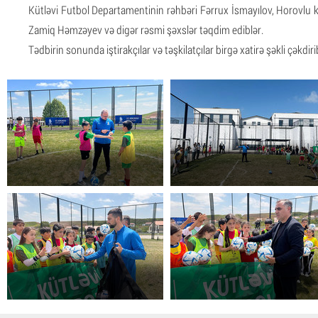
Kütləvi Futbol Departamentinin rəhbəri Fərrux İsmayılov, Horovlu 
Zamiq Həmzəyev və digər rəsmi şəxslər təqdim ediblər.
Tədbirin sonunda iştirakçılar və təşkilatçılar birgə xatirə şəkli çəkdiri