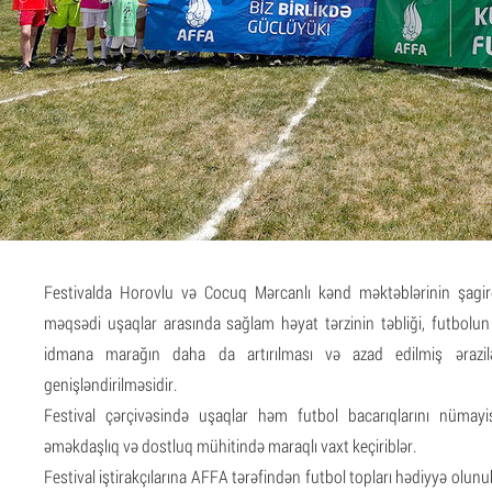
Festivalda Horovlu və Cocuq Mərcanlı kənd məktəblərinin şagirdl
məqsədi uşaqlar arasında sağlam həyat tərzinin təbliği, futbolun k
idmana marağın daha da artırılması və azad edilmiş ərazilər
genişləndirilməsidir.
Festival çərçivəsində uşaqlar həm futbol bacarıqlarını nümay
əməkdaşlıq və dostluq mühitində maraqlı vaxt keçiriblər.
Festival iştirakçılarına AFFA tərəfindən futbol topları hədiyyə olunu