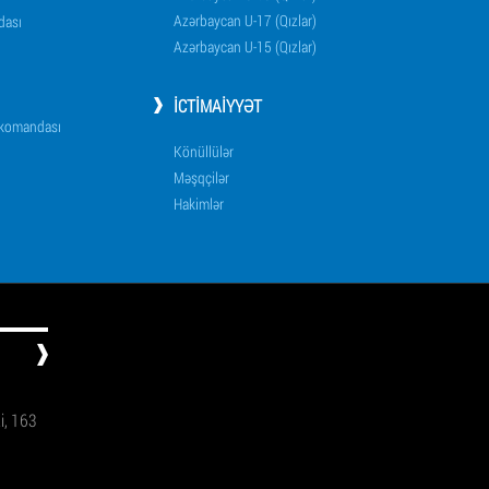
Azərbaycan U-17 (Qızlar)
dası
Azərbaycan U-15 (Qızlar)
İCTIMAIYYƏT
i komandası
Könüllülər
Məşqçilər
Hakimlər
ti, 163