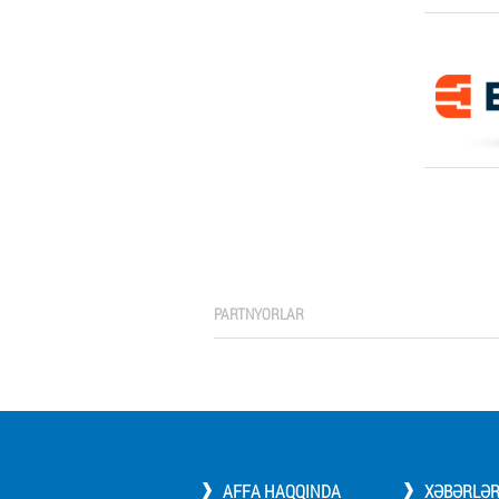
PARTNYORLAR
AFFA HAQQINDA
XƏBƏRLƏ