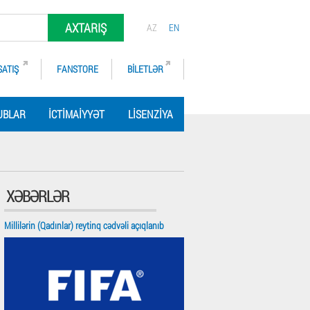
AXTARIŞ
AZ
EN
SATIŞ
FANSTORE
BILETLƏR
UBLAR
İCTIMAIYYƏT
LISENZIYA
XƏBƏRLƏR
Millilərin (Qadınlar) reytinq cədvəli açıqlanıb