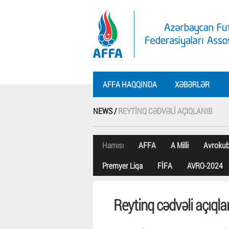
AFFA HAQQINDA
XƏBƏRLƏR
NEWS /
REYTINQ CƏDVƏLI AÇIQLANIB
Hamısı
AFFA
A Milli
Avroku
Premyer Liqa
FİFA
AVRO-2024
Reytinq cədvəli açıqla