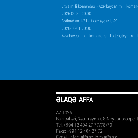
Litva milli komandası - Azərbaycan milli koman
2026-09-30 00:00
Şotlandiya U-21 - Azərbaycan U-21
2026-10-01 20:00
Azərbaycan milli komandası - Lixtenşteyn mill
ƏLAQƏ
AFFA
AZ 1025
Bakı şəhəri, Xətai rayonu, 8 Noyabr prospek
Tel: +994 12 404 27 77/78/79
Faks: +994 12 404 27 72
E-mail:
info@affa.az
,
ipr@affa.az
;