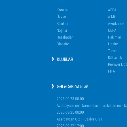
Komitə
AFFA
Üzvlər
A Milli
Struktur
Avrokubok
Nəşrlər
UEFA
Hesabatlar
Hakimlər
Əlaqələr
Liqalar
Turnir
Kütləvilik
KLUBLAR
Premyer Liq
FİFA
GƏLƏCƏK
OYUNLAR
2026-09-23 00:00
Azərbaycan milli komandası - Tacikistan milli 
2026-09-25 00:00
Azərbaycan U-21 - Çexiya U-21
2026-09-27 17:00