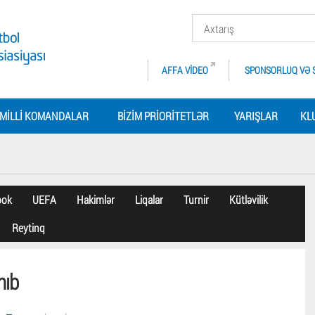
AFFA VIDEO
SPONSORLUQ VƏ 
MILLI KOMANDALAR
BIZIM PRIORITETLƏR
YARIŞLAR
KL
bok
UEFA
Hakimlər
Liqalar
Turnir
Kütləvilik
Reytinq
nıb