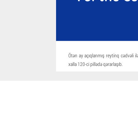
Ötən ay açıqlanmış reytinq cədvəli i
xalla 120-ci pillədə qərarlaşıb.