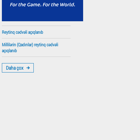
Reytinq cədvəli açıqlanıb
Millilərin (Qadınlar) reytinq cədvəli
açıqlanıb
Daha çox