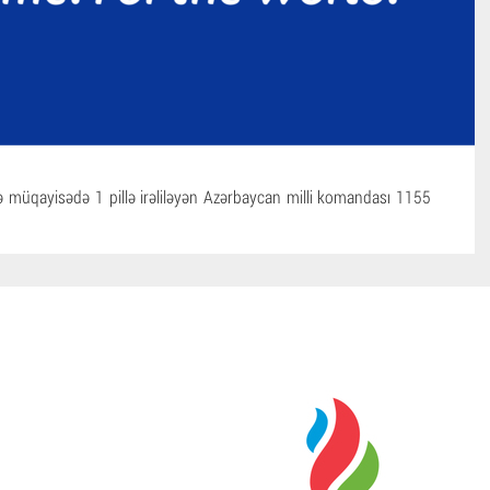
lə müqayisədə 1 pillə irəliləyən Azərbaycan milli komandası 1155