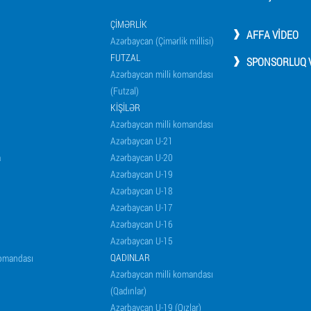
ÇIMƏRLIK
AFFA VIDEO
Azərbaycan (Çimərlik millisi)
FUTZAL
SPONSORLUQ V
Azərbaycan milli komandası
(Futzal)
KIŞILƏR
Azərbaycan milli komandası
Azərbaycan U-21
a
Azərbaycan U-20
Azərbaycan U-19
Azərbaycan U-18
Azərbaycan U-17
Azərbaycan U-16
Azərbaycan U-15
QADINLAR
komandası
Azərbaycan milli komandası
(Qadınlar)
Azərbaycan U-19 (Qızlar)