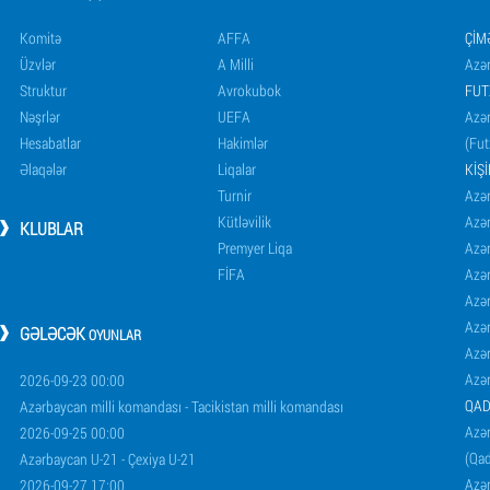
Komitə
AFFA
ÇIM
Üzvlər
A Milli
Azər
Struktur
Avrokubok
FUT
Nəşrlər
UEFA
Azər
Hesabatlar
Hakimlər
(Fut
Əlaqələr
Liqalar
KIŞ
Turnir
Azər
Kütləvilik
Azə
KLUBLAR
Premyer Liqa
Azə
FİFA
Azə
Azə
Azə
GƏLƏCƏK
OYUNLAR
Azə
Azə
2026-09-23 00:00
QAD
Azərbaycan milli komandası - Tacikistan milli komandası
Azər
2026-09-25 00:00
(Qad
Azərbaycan U-21 - Çexiya U-21
Azər
2026-09-27 17:00