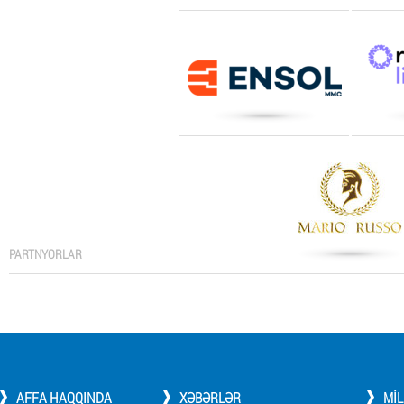
PARTNYORLAR
AFFA HAQQINDA
XƏBƏRLƏR
MI