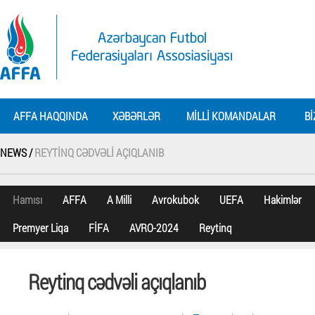
AFFA HAQQINDA
XƏBƏRLƏR
MILLI KOMANDALAR
BI
NEWS /
REYTINQ CƏDVƏLI AÇIQLANIB
Hamısı
AFFA
A Milli
Avrokubok
UEFA
Hakimlər
Premyer Liqa
FİFA
AVRO-2024
Reytinq
Reytinq cədvəli açıqlanıb