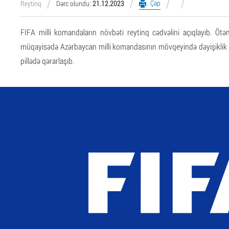
Çap
Reytinq
Dərc olundu:
21.12.2023
FIFA milli komandaların növbəti reytinq cədvəlini açıqlayıb. Ötən
müqayisədə Azərbaycan milli komandasının mövqeyində dəyişiklik o
pillədə qərarlaşıb.