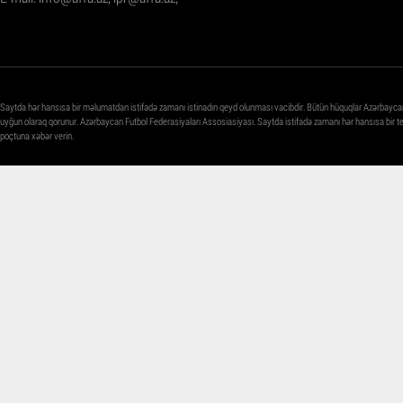
Saytda hər hansısa bir məlumatdan istifadə zamanı istinadın qeyd olunması vacibdir. Bütün hüquqlar Azərbayca
uyğun olaraq qorunur. Azərbaycan Futbol Federasiyaları Assosiasiyası. Saytda istifadə zamanı hər hansısa bir 
poçtuna xəbər verin.