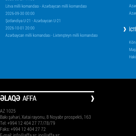
Azər
Litva milli komandası - Azərbaycan milli komandası
Azər
2026-09-30 00:00
Şotlandiya U-21 - Azərbaycan U-21
2026-10-01 20:00
İCT
Azərbaycan milli komandası - Lixtenşteyn milli komandası
Könü
Məşq
Haki
ƏLAQƏ
AFFA
AZ 1025
Bakı şəhəri, Xətai rayonu, 8 Noyabr prospekti, 163
Tel: +994 12 404 27 77/78/79
Faks: +994 12 404 27 72
E-mail:
info@affa.az
,
ipr@affa.az
;