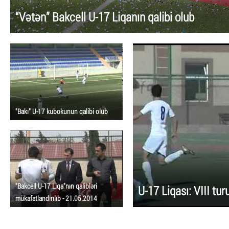
“Vətən” Bakcell U-17 Liqanın qalibi olub
"Bakı" U-17 kubokunun qalibi olub
"Bakcell U-17 Liqa"nın qalibləri
U-17 Liqası: VIII tur
mükafatlandırılıb - 21.05.2014