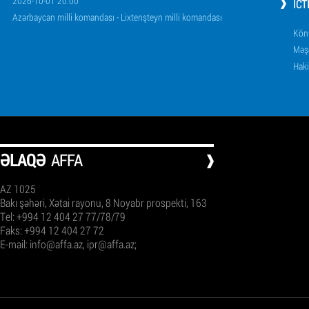
2026-10-01 20:00
İCT
Azərbaycan milli komandası - Lixtenşteyn milli komandası
Könü
Məşq
Haki
ƏLAQƏ
AFFA
AZ 1025
Bakı şəhəri, Xətai rayonu, 8 Noyabr prospekti, 163
Tel: +994 12 404 27 77/78/79
Faks: +994 12 404 27 72
E-mail:
info@affa.az
,
ipr@affa.az
;