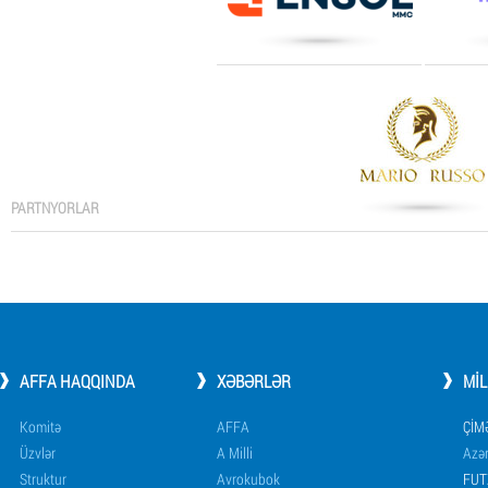
PARTNYORLAR
AFFA HAQQINDA
XƏBƏRLƏR
MI
Komitə
AFFA
ÇIM
Üzvlər
A Milli
Azər
Struktur
Avrokubok
FUT