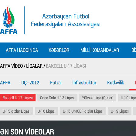
AFFA HAQQINDA
XƏBƏRLƏR
MILLI KOMANDALAR
BI
AFFA VIDEO /
LIQALAR /
BAKCELL U-17 LIQASI
AFFA
DÇ - 2012
Futzal
İnfrastruktur
Kütləvilik
Bakcell U-17 Liqası
Coca-Cola U-13 Liqası
Yüksək Liqa (Qızlar)
U-10 Liqa
U-15 qızlar Liqası
U-16 Liqası
U-16 UNICEF qızlar Liqası
U-19 Liqası
ƏN SON VIDEOLAR