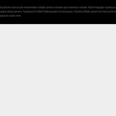
Saytda hər hansısa bir məlumatdan istifadə zamanı istinadın qeyd olunması vacibdir. Bütün hüquqlar Azərbayca
uyğun olaraq qorunur. Azərbaycan Futbol Federasiyaları Assosiasiyası. Saytda istifadə zamanı hər hansısa bir 
poçtuna xəbər verin.