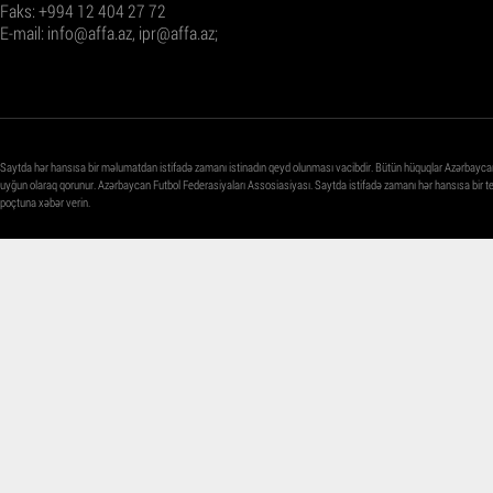
Faks: +994 12 404 27 72
E-mail:
info@affa.az
,
ipr@affa.az
;
Saytda hər hansısa bir məlumatdan istifadə zamanı istinadın qeyd olunması vacibdir. Bütün hüquqlar Azərbayca
uyğun olaraq qorunur. Azərbaycan Futbol Federasiyaları Assosiasiyası. Saytda istifadə zamanı hər hansısa bir 
poçtuna xəbər verin.