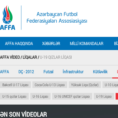
AFFA HAQQINDA
XƏBƏRLƏR
MILLI KOMANDALAR
BI
AFFA VIDEO /
LIQALAR /
U-19 QIZLAR LIQASI
AFFA
DÇ - 2012
Futzal
İnfrastruktur
Kütləvilik
Bakcell U-17 Liqası
Coca-Cola U-13 Liqası
Yüksək Liqa (Qızlar)
U-10 Liqa
U-15 qızlar Liqası
U-16 Liqası
U-16 UNICEF qızlar Liqası
U-19 Liqası
ƏN SON VIDEOLAR