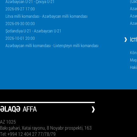
(Qad
Azərbaycan U-21 - Çexiya U-21
Azər
2026-09-27 17:00
Azər
Litva milli komandası - Azərbaycan milli komandası
Azər
2026-09-30 00:00
Şotlandiya U-21 - Azərbaycan U-21
2026-10-01 20:00
İCT
Azərbaycan milli komandası - Lixtenşteyn milli komandası
Könü
Məşq
Haki
ƏLAQƏ
AFFA
AZ 1025
Bakı şəhəri, Xətai rayonu, 8 Noyabr prospekti, 163
Tel: +994 12 404 27 77/78/79