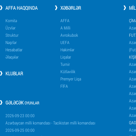
AFFA HAQQINDA
XƏBƏRLƏR
MI
Komitə
AFFA
ÇIM
Üzvlər
A Milli
Azər
Struktur
Avrokubok
FUT
Nəşrlər
UEFA
Azər
Hesabatlar
Hakimlər
(Fut
Əlaqələr
Liqalar
KIŞ
Turnir
Azər
Kütləvilik
Azə
KLUBLAR
Premyer Liqa
Azə
FİFA
Azə
Azə
Azə
GƏLƏCƏK
OYUNLAR
Azə
Azə
2026-09-23 00:00
QAD
Azərbaycan milli komandası - Tacikistan milli komandası
Azər
2026-09-25 00:00