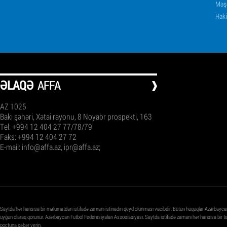
Məşq
Haki
ƏLAQƏ
AFFA
AZ 1025
Bakı şəhəri, Xətai rayonu, 8 Noyabr prospekti, 163
Tel: +994 12 404 27 77/78/79
Faks: +994 12 404 27 72
E-mail:
info@affa.az
,
ipr@affa.az
;
Saytda hər hansısa bir məlumatdan istifadə zamanı istinadın qeyd olunması vacibdir. Bütün hüquqlar Azərbayca
uyğun olaraq qorunur. Azərbaycan Futbol Federasiyaları Assosiasiyası. Saytda istifadə zamanı hər hansısa bir 
poçtuna xəbər verin.