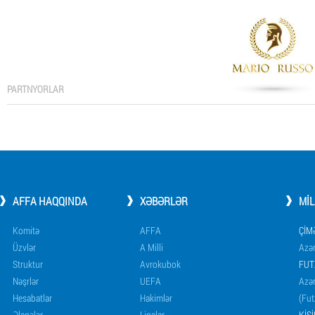
PARTNYORLAR
AFFA HAQQINDA
XƏBƏRLƏR
MI
Komitə
AFFA
ÇIM
Üzvlər
A Milli
Azər
Struktur
Avrokubok
FUT
Nəşrlər
UEFA
Azər
Hesabatlar
Hakimlər
(Fut
Əlaqələr
Liqalar
KIŞ