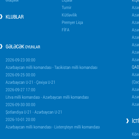
Turnir
Azər
Kütləvilik
Azə
KLUBLAR
Premyer Liqa
Azə
FİFA
Azə
Azə
Azə
GƏLƏCƏK
OYUNLAR
Azə
Azə
2026-09-23 00:00
QAD
Azərbaycan milli komandası - Tacikistan milli komandası
Azər
2026-09-25 00:00
(Qad
Azərbaycan U-21 - Çexiya U-21
Azər
2026-09-27 17:00
Azər
Litva milli komandası - Azərbaycan milli komandası
Azər
2026-09-30 00:00
Şotlandiya U-21 - Azərbaycan U-21
2026-10-01 20:00
İCT
Azərbaycan milli komandası - Lixtenşteyn milli komandası
Könü