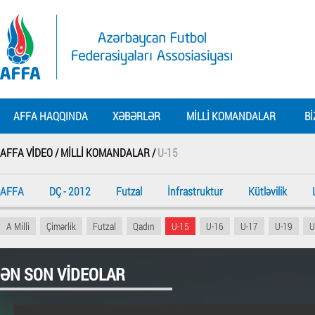
AFFA HAQQINDA
XƏBƏRLƏR
MILLI KOMANDALAR
BI
AFFA VIDEO /
MILLI KOMANDALAR /
U-15
AFFA
DÇ - 2012
Futzal
İnfrastruktur
Kütləvilik
A Milli
Çimərlik
Futzal
Qadın
U-15
U-16
U-17
U-19
U
ƏN SON VIDEOLAR