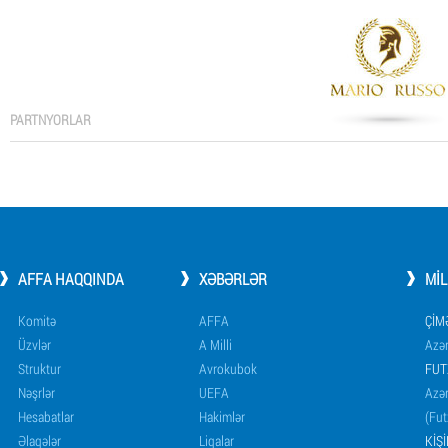
PARTNYORLAR
AFFA HAQQINDA
XƏBƏRLƏR
MI
Komitə
AFFA
ÇIM
Üzvlər
A Milli
Azər
Struktur
Avrokubok
FUT
Nəşrlər
UEFA
Azər
Hesabatlar
Hakimlər
(Fut
Əlaqələr
Liqalar
KIŞ