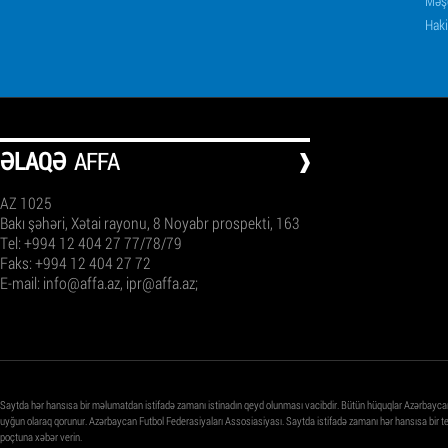
Məşq
Haki
ƏLAQƏ
AFFA
AZ 1025
Bakı şəhəri, Xətai rayonu, 8 Noyabr prospekti, 163
Tel: +994 12 404 27 77/78/79
Faks: +994 12 404 27 72
E-mail:
info@affa.az
,
ipr@affa.az
;
Saytda hər hansısa bir məlumatdan istifadə zamanı istinadın qeyd olunması vacibdir. Bütün hüquqlar Azərbayca
uyğun olaraq qorunur. Azərbaycan Futbol Federasiyaları Assosiasiyası. Saytda istifadə zamanı hər hansısa bir 
poçtuna xəbər verin.