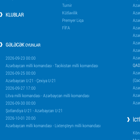
Turnir
Azər
Kütləvilik
Azə
KLUBLAR
Premyer Liqa
Azə
FİFA
Azə
Azə
Azə
GƏLƏCƏK
OYUNLAR
Azə
Azə
2026-09-23 00:00
QAD
Azərbaycan milli komandası - Tacikistan milli komandası
Azər
2026-09-25 00:00
(Qad
Azərbaycan U-21 - Çexiya U-21
Azər
2026-09-27 17:00
Azər
Litva milli komandası - Azərbaycan milli komandası
Azər
2026-09-30 00:00
Şotlandiya U-21 - Azərbaycan U-21
2026-10-01 20:00
İCT
Azərbaycan milli komandası - Lixtenşteyn milli komandası
Könü