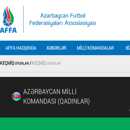
AFFA HAQQINDA
XƏBƏRLƏR
MILLI KOMANDALAR
BI
KEÇMIŞ
/
KEÇMIŞ
OYUNLAR
OYUNLAR
AZƏRBAYCAN MILLI
KOMANDASI (QADINLAR)