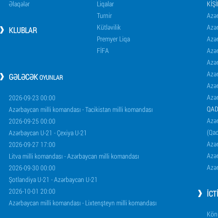
Əlaqələr
Liqalar
KIŞ
Turnir
Azər
Kütləvilik
Azə
KLUBLAR
Premyer Liqa
Azə
FİFA
Azə
Azə
Azə
GƏLƏCƏK
OYUNLAR
Azə
Azə
2026-09-23 00:00
QAD
Azərbaycan milli komandası - Tacikistan milli komandası
Azər
2026-09-25 00:00
(Qad
Azərbaycan U-21 - Çexiya U-21
Azər
2026-09-27 17:00
Azər
Litva milli komandası - Azərbaycan milli komandası
Azər
2026-09-30 00:00
Şotlandiya U-21 - Azərbaycan U-21
2026-10-01 20:00
İCT
Azərbaycan milli komandası - Lixtenşteyn milli komandası
Könü