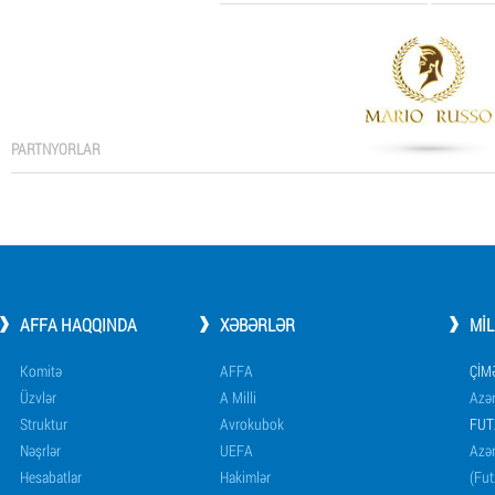
PARTNYORLAR
AFFA HAQQINDA
XƏBƏRLƏR
MI
Komitə
AFFA
ÇIM
Üzvlər
A Milli
Azər
Struktur
Avrokubok
FUT
Nəşrlər
UEFA
Azər
Hesabatlar
Hakimlər
(Fut