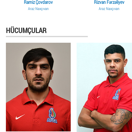
Ramiz Çovdarov
Rizvan Fərzəliyev
Araz Naxçıvan
Araz Naxçıvan
HÜCUMÇULAR