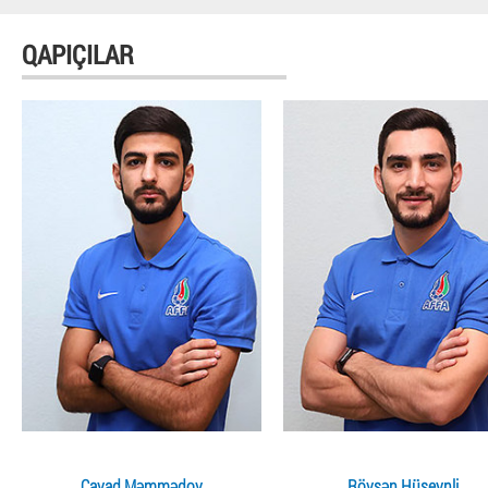
QAPIÇILAR
Cavad Məmmədov
Rövşən Hüseynli