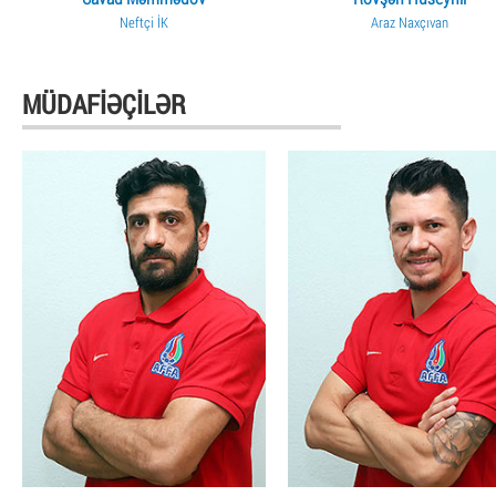
Neftçi İK
Araz Naxçıvan
MÜDAFIƏÇILƏR