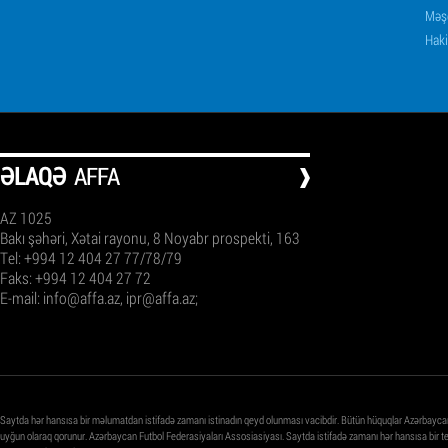
Məşq
Haki
ƏLAQƏ
AFFA
AZ 1025
Bakı şəhəri, Xətai rayonu, 8 Noyabr prospekti, 163
Tel: +994 12 404 27 77/78/79
Faks: +994 12 404 27 72
E-mail:
info@affa.az
,
ipr@affa.az
;
Saytda hər hansısa bir məlumatdan istifadə zamanı istinadın qeyd olunması vacibdir. Bütün hüquqlar Azərbayca
uyğun olaraq qorunur. Azərbaycan Futbol Federasiyaları Assosiasiyası. Saytda istifadə zamanı hər hansısa bir 