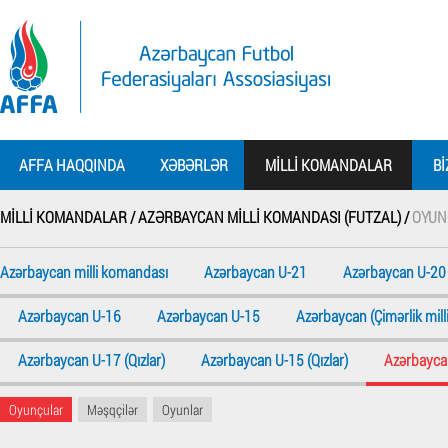
AFFA HAQQINDA
XƏBƏRLƏR
MILLI KOMANDALAR
BI
MILLI KOMANDALAR /
AZƏRBAYCAN MILLI KOMANDASI (FUTZAL) /
OYUN
Azərbaycan milli komandası
Azərbaycan U-21
Azərbaycan U-20
Azərbaycan U-16
Azərbaycan U-15
Azərbaycan (Çimərlik milli
Azərbaycan U-17 (Qızlar)
Azərbaycan U-15 (Qızlar)
Azərbaycan
Oyunçular
Məşqçilər
Oyunlar