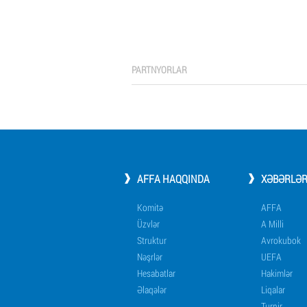
PARTNYORLAR
AFFA HAQQINDA
XƏBƏRLƏ
Komitə
AFFA
Üzvlər
A Milli
Struktur
Avrokubok
Nəşrlər
UEFA
Hesabatlar
Hakimlər
Əlaqələr
Liqalar
Turnir