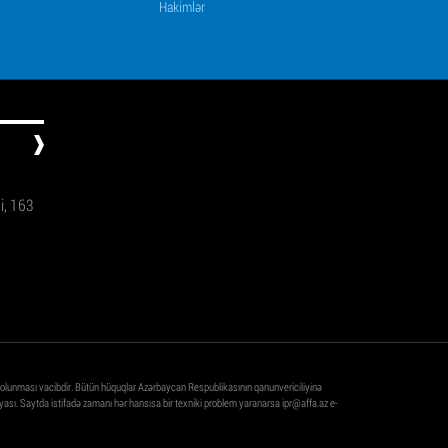
Hakimlər
ti, 163
 olunması vacibdir. Bütün hüquqlar Azərbaycan Respublikasının qanunvericiliyinə
ası. Saytda istifadə zamanı hər hansısa bir texniki problem yaranarsa
ipr@affa.az
e-