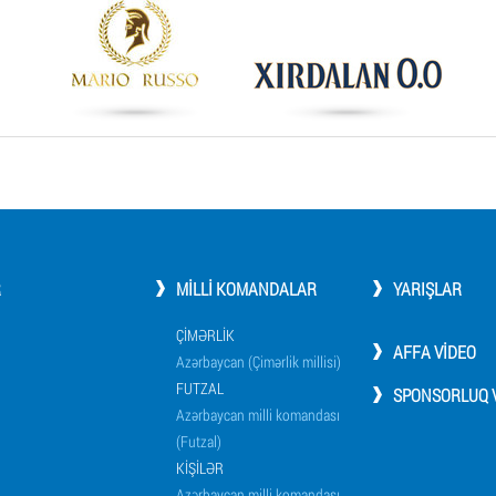
R
MILLI KOMANDALAR
YARIŞLAR
ÇIMƏRLIK
AFFA VIDEO
Azərbaycan (Çimərlik millisi)
FUTZAL
SPONSORLUQ V
Azərbaycan milli komandası
(Futzal)
KIŞILƏR
Azərbaycan milli komandası