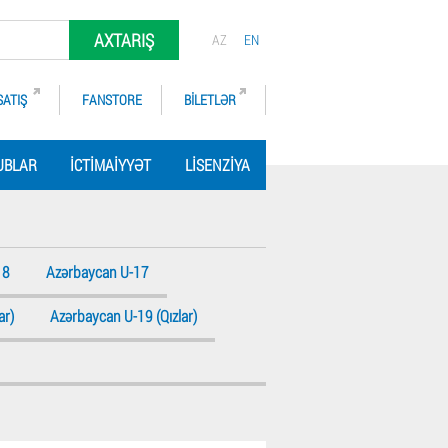
AXTARIŞ
AZ
EN
SATIŞ
FANSTORE
BILETLƏR
UBLAR
İCTIMAIYYƏT
LISENZIYA
18
Azərbaycan U-17
ar)
Azərbaycan U-19 (Qızlar)