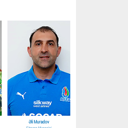
Əli Muradov
Fitness Məşqçisi