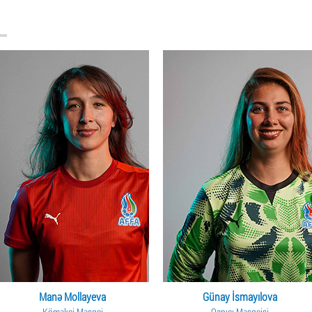
Manə Mollayeva
Günay İsmayılova
Köməkçi Məşqçi
Qapıçı Məşqçisi