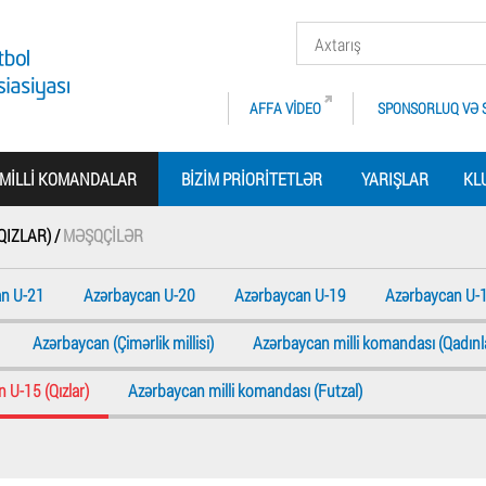
AFFA VIDEO
SPONSORLUQ VƏ 
MILLI KOMANDALAR
BIZIM PRIORITETLƏR
YARIŞLAR
KL
QIZLAR) /
MƏŞQÇILƏR
n U-21
Azərbaycan U-20
Azərbaycan U-19
Azərbaycan U-
Azərbaycan (Çimərlik millisi)
Azərbaycan milli komandası (Qadınl
 U-15 (Qızlar)
Azərbaycan milli komandası (Futzal)