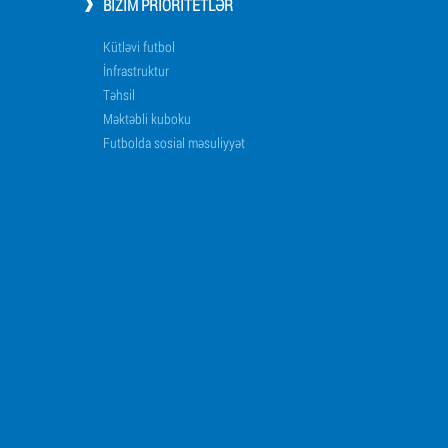
BIZIM PRIORITETLƏR
Kütləvi futbol
İnfrastruktur
Təhsil
Məktəbli kuboku
Futbolda sosial məsuliyyət