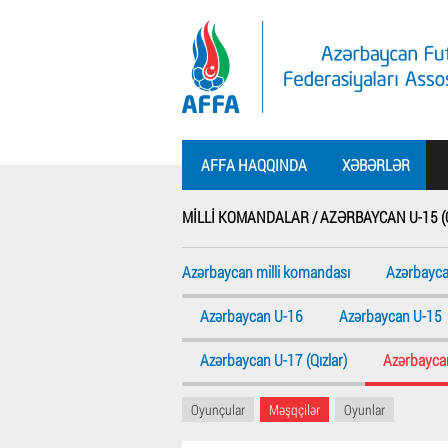
AFFA HAQQINDA
XƏBƏRLƏR
MILLI KOMANDALAR /
AZƏRBAYCAN U-15 (
Azərbaycan milli komandası
Azərbayca
Azərbaycan U-16
Azərbaycan U-15
Azərbaycan U-17 (Qızlar)
Azərbaycan
Oyunçular
Məşqçilər
Oyunlar