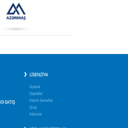
LISENZIYA
Siyasət
Qaydalar
Rəsmi Sənədlər
Ə SATIŞ
Qrup
Xəbərlər