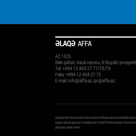
ƏLAQƏ
AFFA
AZ 1025
Bakı şəhəri, Xətai rayonu, 8 Noyabr prospek
Tel: +994 12 404 27 77/78/79
Faks: +994 12 404 27 72
E-mail:
info@affa.az
,
ipr@affa.az
;
Saytda hər hansısa bir məlumatdan istifadə zamanı istinadın qeyd
uyğun olaraq qorunur. Azərbaycan Futbol Federasiyaları Assosiasiy
poçtuna xəbər verin.