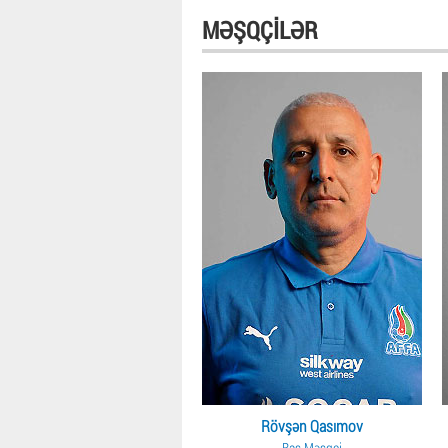
MƏŞQÇILƏR
Rövşən Qasımov
Baş Məşqçi