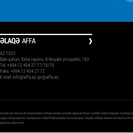
Haki
ƏLAQƏ
AFFA
AZ 1025
Bakı şəhəri, Xətai rayonu, 8 Noyabr prospekti, 163
Tel: +994 12 404 27 77/78/79
Faks: +994 12 404 27 72
E-mail:
info@affa.az
,
ipr@affa.az
;
Saytda hər hansısa bir məlumatdan istifadə zamanı istinadın qeyd olunması vacibdir. Bütün hüquqlar Azərbayca
uyğun olaraq qorunur. Azərbaycan Futbol Federasiyaları Assosiasiyası. Saytda istifadə zamanı hər hansısa bir 
poçtuna xəbər verin.