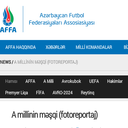
AFFA HAQQINDA
XƏBƏRLƏR
MILLI KOMANDALAR
BI
NEWS /
A MILLININ MƏŞQI (FOTOREPORTAJ)
Hamısı
AFFA
A Milli
Avrokubok
UEFA
Hakimlər
Premyer Liqa
FİFA
AVRO-2024
Reytinq
A millinin məşqi (fotoreportaj)