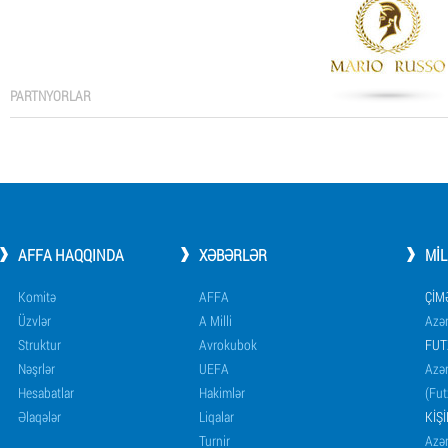
PARTNYORLAR
AFFA HAQQINDA
XƏBƏRLƏR
MI
Komitə
AFFA
ÇIM
Üzvlər
A Milli
Azər
Struktur
Avrokubok
FUT
Nəşrlər
UEFA
Azər
Hesabatlar
Hakimlər
(Fut
Əlaqələr
Liqalar
KIŞ
Turnir
Azər