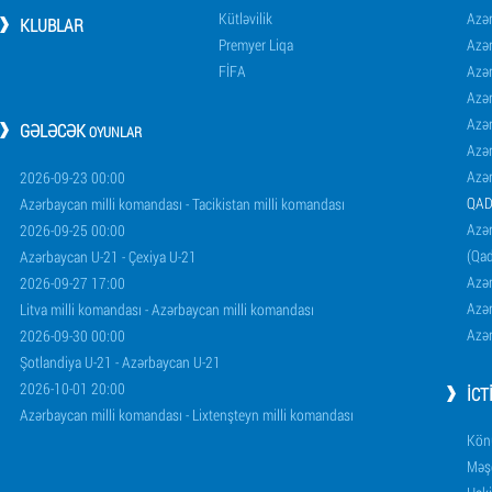
Kütləvilik
Azə
KLUBLAR
Premyer Liqa
Azə
FİFA
Azə
Azə
Azə
GƏLƏCƏK
OYUNLAR
Azə
Azə
2026-09-23 00:00
QAD
Azərbaycan milli komandası - Tacikistan milli komandası
Azər
2026-09-25 00:00
(Qad
Azərbaycan U-21 - Çexiya U-21
Azər
2026-09-27 17:00
Azər
Litva milli komandası - Azərbaycan milli komandası
Azər
2026-09-30 00:00
Şotlandiya U-21 - Azərbaycan U-21
2026-10-01 20:00
İCT
Azərbaycan milli komandası - Lixtenşteyn milli komandası
Könü
Məşq