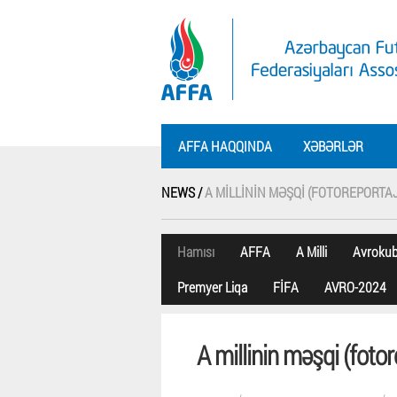
AFFA HAQQINDA
XƏBƏRLƏR
NEWS /
A MILLININ MƏŞQI (FOTOREPORTAJ
Hamısı
AFFA
A Milli
Avroku
Premyer Liqa
FİFA
AVRO-2024
A millinin məşqi (fotor