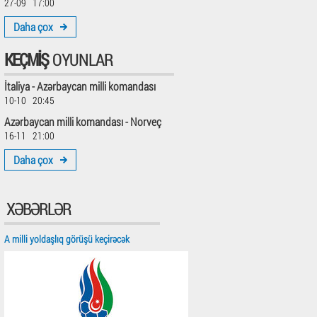
27-09 17:00
Daha çox
KEÇMIŞ
OYUNLAR
İtaliya - Azərbaycan milli komandası
10-10 20:45
Azərbaycan milli komandası - Norveç
16-11 21:00
Daha çox
XƏBƏRLƏR
A milli yoldaşlıq görüşü keçirəcək