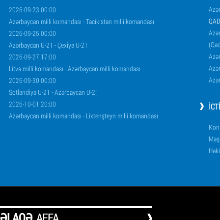
Azə
2026-09-23 00:00
QAD
Azərbaycan milli komandası - Tacikistan milli komandası
Azər
2026-09-25 00:00
(Qad
Azərbaycan U-21 - Çexiya U-21
Azər
2026-09-27 17:00
Azər
Litva milli komandası - Azərbaycan milli komandası
Azər
2026-09-30 00:00
Şotlandiya U-21 - Azərbaycan U-21
2026-10-01 20:00
İCT
Azərbaycan milli komandası - Lixtenşteyn milli komandası
Könü
Məşq
Haki
ƏLAQƏ
AFFA