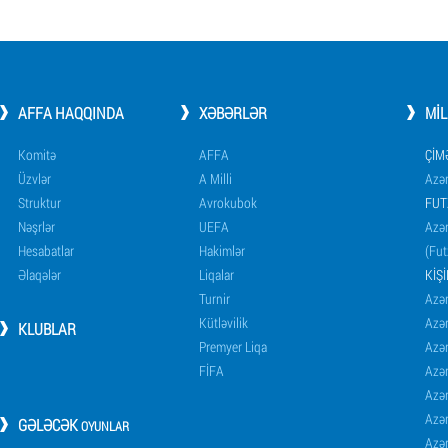
AFFA HAQQINDA
XƏBƏRLƏR
MI
Komitə
AFFA
ÇIM
Üzvlər
A Milli
Azər
Struktur
Avrokubok
FUT
Nəşrlər
UEFA
Azər
Hesabatlar
Hakimlər
(Fut
Əlaqələr
Liqalar
KIŞ
Turnir
Azər
Kütləvilik
Azə
KLUBLAR
Premyer Liqa
Azə
FİFA
Azə
Azə
Azə
GƏLƏCƏK
OYUNLAR
Azə