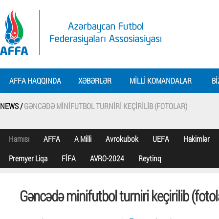
AFFA HAQQINDA
XƏBƏRLƏR
MILLI KOMANDALAR
BI
NEWS /
GƏNCƏDƏ MINIFUTBOL TURNIRI KEÇIRILIB (FOTOLAR)
Hamısı
AFFA
A Milli
Avrokubok
UEFA
Hakimlər
Premyer Liqa
FİFA
AVRO-2024
Reytinq
Gəncədə minifutbol turniri keçirilib (fotol