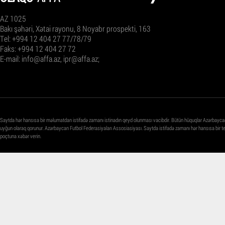
AZ 1025
Bakı şəhəri, Xətai rayonu, 8 Noyabr prospekti, 163
Tel: +994 12 404 27 77/78/79
Faks: +994 12 404 27 72
E-mail:
info@affa.az
,
ipr@affa.az
;
Saytda hər hansısa bir məlumatdan istifadə zamanı istinadın qeyd olunması vacibdir. Bütün hüquqlar Azərbayca
uyğun olaraq qorunur. Azərbaycan Futbol Federasiyaları Assosiasiyası. Saytda istifadə zamanı hər hansısa bir 
poçtuna xəbər verin.