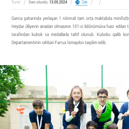
Çap
Turnir
Dərc olundu:
13.05.2024
Gəncə şəhərində yerləşən 1 nömrəli tam orta məktəbdə minifutbol 
Heydər Əliyevin anadan olmasının 101-ci ildönümünə həsr edilən 
tərəfindən kubok və medallarla təltif olunub. Kuboku qalib k
Departamentinin rəhbəri Fərrux İsmayılov təqdim edib.