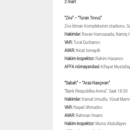
2 mart
“Zirə” – “Turan Tovuz”
Zirə İdman Kompleksinin stadionu. S
Hakimlər:
Rəvan Həmzəzadə, Namiq H
VAR:
Tural Qurbanov
AVAR:
Nicat İsmayıllı
Hakim-inspektor:
Rəhim Həsənov
AFFA nümayəndəsi:
Kifayət Mustafa
“Sabah” – “Araz-Naxçıvan”
“Bank Respublika Arena”. Saat 18:30
Hakimlər:
Kamal Umudlu, Vüsal Məmm
VAR:
Rəşad Əhmədov
AVAR:
Rəhman İmami
Hakim-inspektor:
Munis Abdullayev