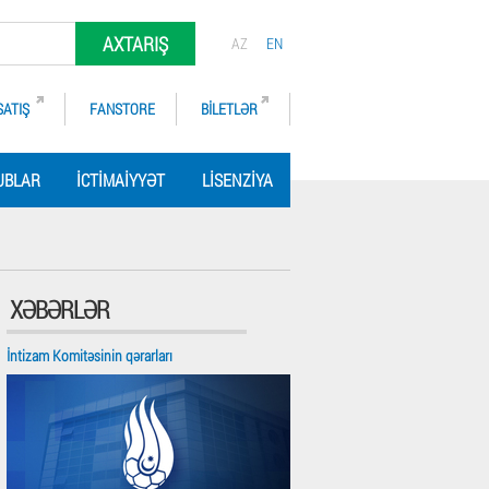
AXTARIŞ
AZ
EN
SATIŞ
FANSTORE
BILETLƏR
UBLAR
İCTIMAIYYƏT
LISENZIYA
XƏBƏRLƏR
İntizam Komitəsinin qərarları