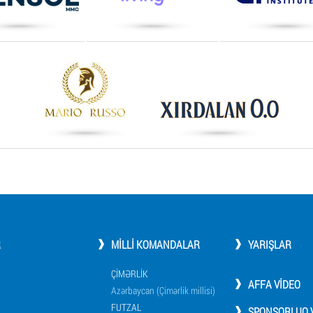
R
MILLI KOMANDALAR
YARIŞLAR
ÇIMƏRLIK
AFFA VIDEO
Azərbaycan (Çimərlik millisi)
FUTZAL
SPONSORLUQ V