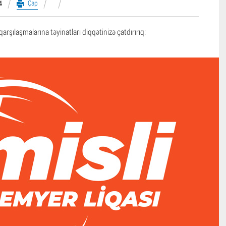
Çap
4
rşılaşmalarına təyinatları diqqətinizə çatdırırıq: