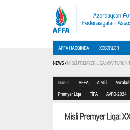
AFFA HAQQINDA
XƏBƏRLƏR
NEWS /
MISLI PREMYER LIQA: XXV TURUN 
Hamısı
AFFA
A Milli
Avroku
Premyer Liqa
FİFA
AVRO-2024
Misli Premyer Liqa: XX