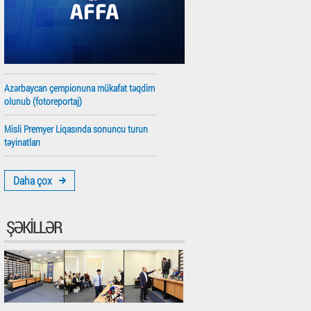
Azərbaycan çempionuna mükafat təqdim
olunub (fotoreportaj)
Misli Premyer Liqasında sonuncu turun
təyinatları
Daha çox
ŞƏKILLƏR