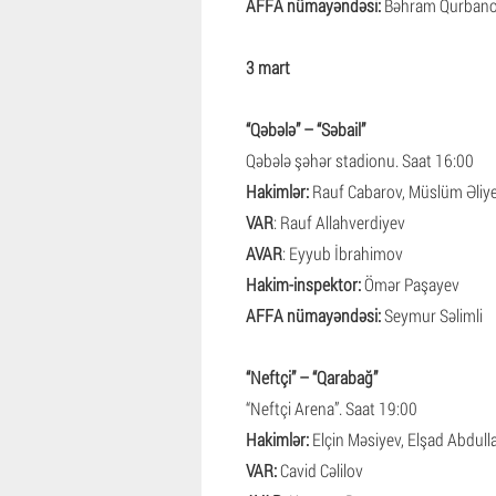
AFFA nümayəndəsi:
Bəhram Qurban
3 mart
“Qəbələ” – “Səbail”
Qəbələ şəhər stadionu. Saat 16:00
Hakimlər:
Rauf Cabarov, Müslüm Əliye
VAR
: Rauf Allahverdiyev
AVAR
: Eyyub İbrahimov
Hakim-inspektor:
Ömər Paşayev
AFFA nümayəndəsi:
Seymur Səlimli
“Neftçi” – “Qarabağ”
“Neftçi Arena”. Saat 19:00
Hakimlər:
Elçin Məsiyev, Elşad Abdullay
VAR:
Cavid Cəlilov