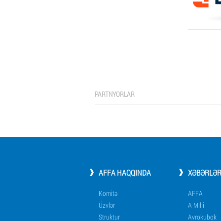
PARTNYORLAR
AFFA HAQQINDA
XƏBƏRLƏ
Komitə
AFFA
Üzvlər
A Milli
Struktur
Avrokubok