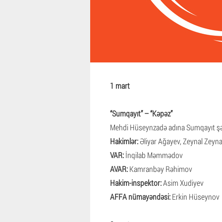
1 mart
“Sumqayıt” – “Kəpəz”
Mehdi Hüseynzadə adına Sumqayıt şə
Hakimlər:
Əliyar Ağayev, Zeynal Zeynal
VAR:
İnqilab Məmmədov
AVAR:
Kamranbəy Rəhimov
Hakim-inspektor:
Asim Xudiyev
AFFA nümayəndəsi:
Erkin Hüseynov