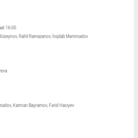
aat 16:00
üseynov, Rahil Ramazanov, İnqilab Məmmədov
yeva
ədov, Kamran Bayramov, Fərid Hacıyev