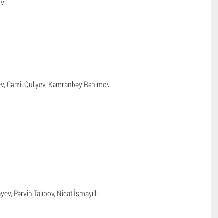
ov
v, Cəmil Quliyev, Kamranbəy Rəhimov
ev, Pərvin Talıbov, Nicat İsmayıllı