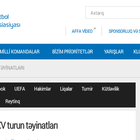
AFFA VIDEO
SPONSORLUQ VƏ 
MILLI KOMANDALAR
BIZIM PRIORITETLƏR
YARIŞLAR
KL
TƏYINATLARI
bok
UEFA
Hakimlər
Liqalar
Turnir
Kütləvilik
Reytinq
V turun təyinatları