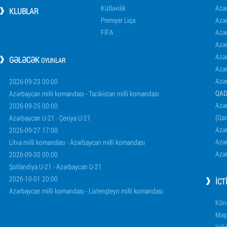
Kütləvilik
Azə
KLUBLAR
Premyer Liqa
Azə
FİFA
Azə
Azə
Azə
GƏLƏCƏK
OYUNLAR
Azə
Azə
2026-09-23 00:00
QAD
Azərbaycan milli komandası - Tacikistan milli komandası
Azər
2026-09-25 00:00
(Qad
Azərbaycan U-21 - Çexiya U-21
Azər
2026-09-27 17:00
Azər
Litva milli komandası - Azərbaycan milli komandası
Azər
2026-09-30 00:00
Şotlandiya U-21 - Azərbaycan U-21
2026-10-01 20:00
İCT
Azərbaycan milli komandası - Lixtenşteyn milli komandası
Könü
Məşq
Haki