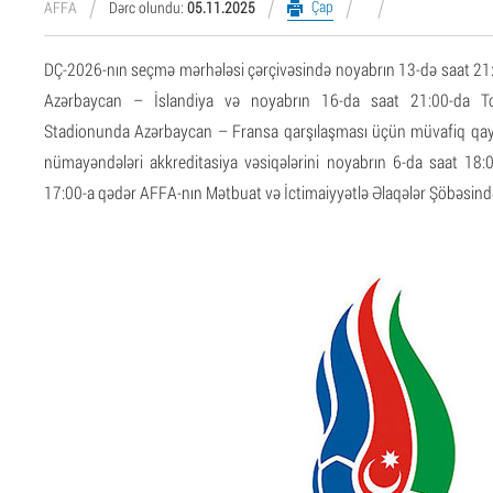
Çap
AFFA
Dərc olundu:
05.11.2025
DÇ-2026-nın seçmə mərhələsi çərçivəsində noyabrın 13-də saat 21
Azərbaycan – İslandiya və noyabrın 16-da saat 21:00-da T
Stadionunda Azərbaycan – Fransa qarşılaşması üçün müvafiq qay
nümayəndələri akkreditasiya vəsiqələrini noyabrın 6-da
saat 18:
17:00-a qədər AFFA-nın Mətbuat və İctimaiyyətlə Əlaqələr Şöbəsindən