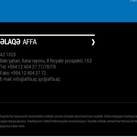
ƏLAQƏ
AFFA
AZ 1025
Bakı şəhəri, Xətai rayonu, 8 Noyabr prospekti, 163
Tel: +994 12 404 27 77/78/79
Faks: +994 12 404 27 72
E-mail:
info@affa.az
,
ipr@affa.az
;
Saytda hər hansısa bir məlumatdan istifadə zamanı istinadın qeyd olunması vacibdir. Bütün hüquqlar Azərbayca
uyğun olaraq qorunur. Azərbaycan Futbol Federasiyaları Assosiasiyası. Saytda istifadə zamanı hər hansısa bir 
poçtuna xəbər verin.