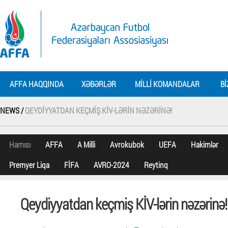
AFFA HAQQINDA
XƏBƏRLƏR
MILLI KOMANDALAR
BI
NEWS /
QEYDIYYATDAN KEÇMIŞ KİV-LƏRIN NƏZƏRINƏ!
Hamısı
AFFA
A Milli
Avrokubok
UEFA
Hakimlər
Premyer Liqa
FİFA
AVRO-2024
Reytinq
Qeydiyyatdan keçmiş KİV-lərin nəzərinə!