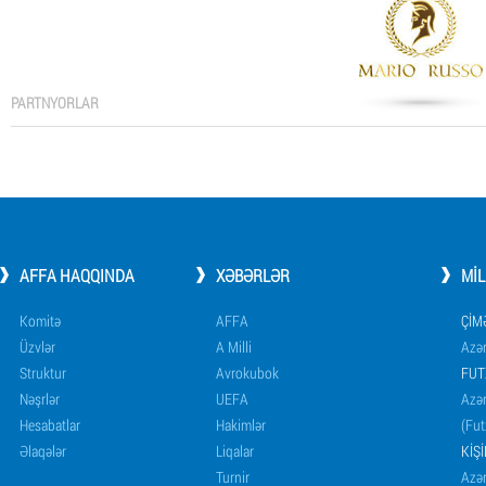
PARTNYORLAR
AFFA HAQQINDA
XƏBƏRLƏR
MI
Komitə
AFFA
ÇIM
Üzvlər
A Milli
Azər
Struktur
Avrokubok
FUT
Nəşrlər
UEFA
Azər
Hesabatlar
Hakimlər
(Fut
Əlaqələr
Liqalar
KIŞ
Turnir
Azər