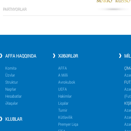
PARTNYORLAR
AFFA HAQQINDA
XƏBƏRLƏR
MI
Komitə
AFFA
ÇIM
Üzvlər
A Milli
Azər
Struktur
Avrokubok
FUT
Nəşrlər
UEFA
Azər
Hesabatlar
Hakimlər
(Fut
Əlaqələr
Liqalar
KIŞ
Turnir
Azər
Kütləvilik
Azə
KLUBLAR
Premyer Liqa
Azə