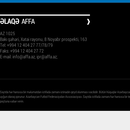
ƏLAQƏ
AFFA
AZ 1025
Bakı şəhəri, Xətai rayonu, 8 Noyabr prospekti, 163
Tel: +994 12 404 27 77/78/79
Faks: +994 12 404 27 72
E-mail:
info@affa.az
,
ipr@affa.az
;
Saytda hər hansısa bir məlumatdan istifadə zamanı istinadın qeyd olunması vacibdir. Bütün hüquqlar Azərbayca
uyğun olaraq qorunur. Azərbaycan Futbol Federasiyaları Assosiasiyası. Saytda istifadə zamanı hər hansısa bir 
poçtuna xəbər verin.