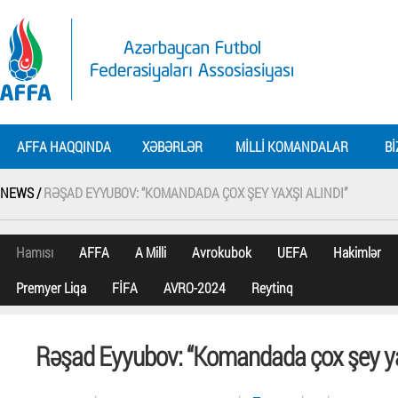
AFFA HAQQINDA
XƏBƏRLƏR
MILLI KOMANDALAR
BI
NEWS /
RƏŞAD EYYUBOV: “KOMANDADA ÇOX ŞEY YAXŞI ALINDI”
Hamısı
AFFA
A Milli
Avrokubok
UEFA
Hakimlər
Premyer Liqa
FİFA
AVRO-2024
Reytinq
Rəşad Eyyubov: “Komandada çox şey yax