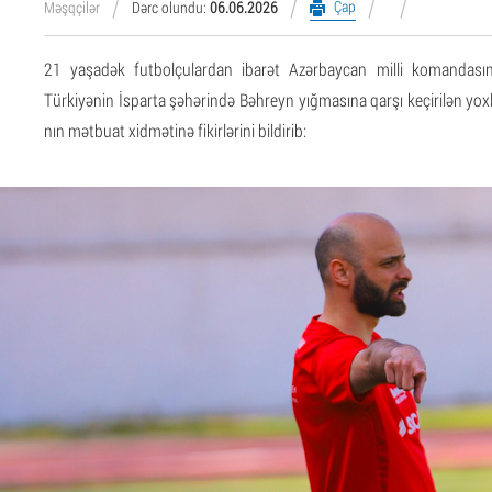
Çap
Məşqçilər
Dərc olundu:
06.06.2026
21 yaşadək futbolçulardan ibarət Azərbaycan milli komandas
Türkiyənin İsparta şəhərində Bəhreyn yığmasına qarşı keçirilən y
nın mətbuat xidmətinə fikirlərini bildirib: