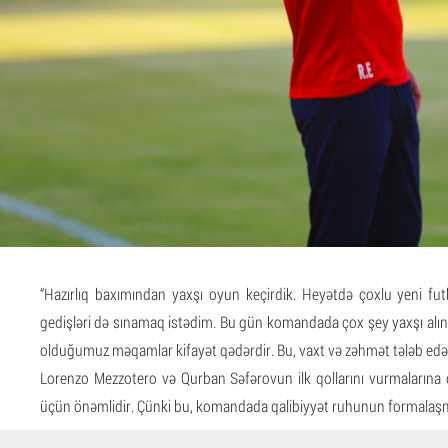
“Hazırlıq baxımından yaxşı oyun keçirdik. Heyətdə çoxlu yeni futb
gedişləri də sınamaq istədim. Bu gün komandada çox şey yaxşı alın
olduğumuz məqamlar kifayət qədərdir. Bu, vaxt və zəhmət tələb edə
Lorenzo Mezzotero və Qurban Səfərovun ilk qollarını vurmalarına 
üçün önəmlidir. Çünki bu, komandada qalibiyyət ruhunun formalaş