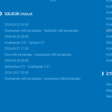
FİFA
Azə
Azə
Azə
GƏLƏCƏK
OYUNLAR
Azə
Azə
2026-09-23 00:00
QAD
Azərbaycan milli komandası - Tacikistan milli komandası
Azər
2026-09-25 00:00
(Qad
Azərbaycan U-21 - Çexiya U-21
Azər
2026-09-27 17:00
Azər
Litva milli komandası - Azərbaycan milli komandası
Azər
2026-09-30 00:00
Şotlandiya U-21 - Azərbaycan U-21
2026-10-01 20:00
İCT
Azərbaycan milli komandası - Lixtenşteyn milli komandası
Könü
Məşq
Haki