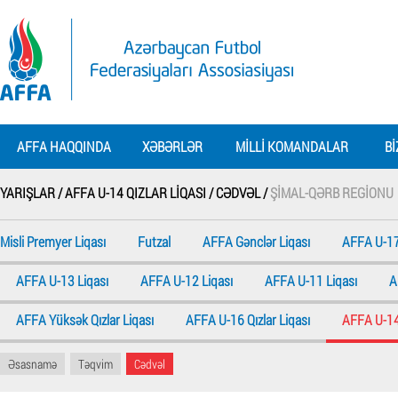
AFFA HAQQINDA
XƏBƏRLƏR
MILLI KOMANDALAR
BI
YARIŞLAR /
AFFA U-14 QIZLAR LIQASI /
CƏDVƏL /
ŞIMAL-QƏRB REGIONU
Misli Premyer Liqası
Futzal
AFFA Gənclər Liqası
AFFA U-17
AFFA U-13 Liqası
AFFA U-12 Liqası
AFFA U-11 Liqası
A
AFFA Yüksək Qızlar Liqası
AFFA U-16 Qızlar Liqası
AFFA U-14 
Əsasnamə
Təqvim
Cədvəl