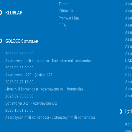
Turnir
Azər
Kütləvilik
Azə
KLUBLAR
Premyer Liqa
Azə
FİFA
Azə
Azə
Azə
GƏLƏCƏK
OYUNLAR
Azə
Azə
2026-09-23 00:00
QAD
Azərbaycan milli komandası - Tacikistan milli komandası
Azər
2026-09-25 00:00
(Qad
Azərbaycan U-21 - Çexiya U-21
Azər
2026-09-27 17:00
Azər
Litva milli komandası - Azərbaycan milli komandası
Azər
2026-09-30 00:00
Şotlandiya U-21 - Azərbaycan U-21
2026-10-01 20:00
İCT
Azərbaycan milli komandası - Lixtenşteyn milli komandası
Könü
Məşq