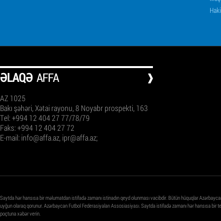
Haki
ƏLAQƏ
AFFA
AZ 1025
Bakı şəhəri, Xətai rayonu, 8 Noyabr prospekti, 163
Tel: +994 12 404 27 77/78/79
Faks: +994 12 404 27 72
E-mail:
info@affa.az
,
ipr@affa.az
;
Saytda hər hansısa bir məlumatdan istifadə zamanı istinadın qeyd olunması vacibdir. Bütün hüquqlar Azərbayca
uyğun olaraq qorunur. Azərbaycan Futbol Federasiyaları Assosiasiyası. Saytda istifadə zamanı hər hansısa bir 
poçtuna xəbər verin.