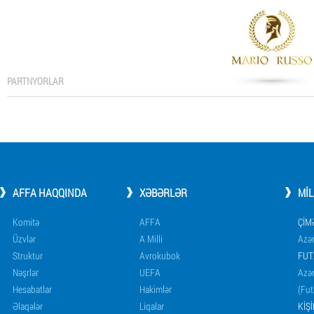
PARTNYORLAR
AFFA HAQQINDA
XƏBƏRLƏR
MI
Komitə
AFFA
ÇIM
Üzvlər
A Milli
Azər
Struktur
Avrokubok
FUT
Nəşrlər
UEFA
Azər
Hesabatlar
Hakimlər
(Fut
Əlaqələr
Liqalar
KIŞ