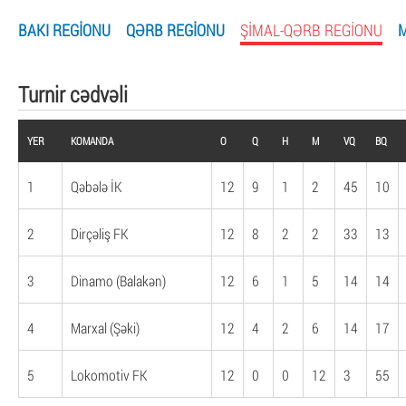
BAKI REGIONU
QƏRB REGIONU
ŞIMAL-QƏRB REGIONU
Turnir cədvəli
YER
KOMANDA
O
Q
H
M
VQ
BQ
1
Qəbələ İK
12
9
1
2
45
10
2
Dirçəliş FK
12
8
2
2
33
13
3
Dinamo (Balakən)
12
6
1
5
14
14
4
Marxal (Şəki)
12
4
2
6
14
17
5
Lokomotiv FK
12
0
0
12
3
55