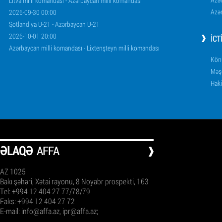
Litva milli komandası - Azərbaycan milli komandası
Azər
2026-09-30 00:00
Şotlandiya U-21 - Azərbaycan U-21
2026-10-01 20:00
İCT
Azərbaycan milli komandası - Lixtenşteyn milli komandası
Könü
Məşq
Haki
ƏLAQƏ
AFFA
AZ 1025
Bakı şəhəri, Xətai rayonu, 8 Noyabr prospekti, 163
Tel: +994 12 404 27 77/78/79
Faks: +994 12 404 27 72
E-mail:
info@affa.az
,
ipr@affa.az
;