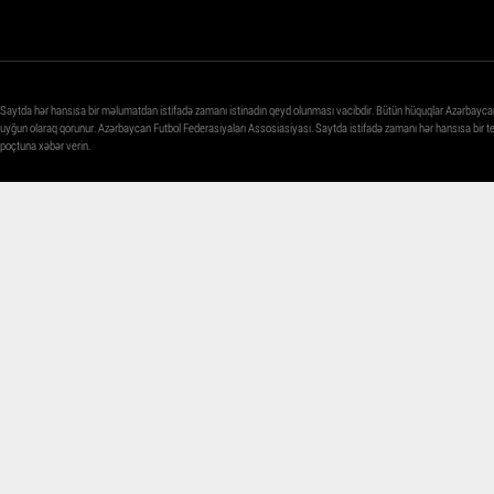
Saytda hər hansısa bir məlumatdan istifadə zamanı istinadın qeyd olunması vacibdir. Bütün hüquqlar Azərbayca
uyğun olaraq qorunur. Azərbaycan Futbol Federasiyaları Assosiasiyası. Saytda istifadə zamanı hər hansısa bir 
poçtuna xəbər verin.