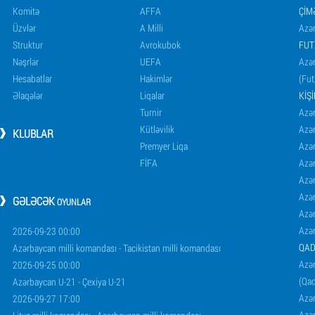
Komitə
AFFA
ÇIM
Üzvlər
A Milli
Azər
Struktur
Avrokubok
FUT
Nəşrlər
UEFA
Azər
Hesabatlar
Hakimlər
(Fut
Əlaqələr
Liqalar
KIŞ
Turnir
Azər
Kütləvilik
Azə
KLUBLAR
Premyer Liqa
Azə
FİFA
Azə
Azə
Azə
GƏLƏCƏK
OYUNLAR
Azə
Azə
2026-09-23 00:00
QAD
Azərbaycan milli komandası - Tacikistan milli komandası
Azər
2026-09-25 00:00
(Qad
Azərbaycan U-21 - Çexiya U-21
Azər
2026-09-27 17:00
Azər