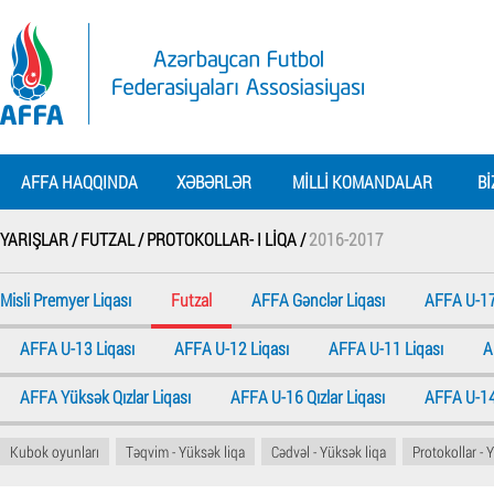
AFFA HAQQINDA
XƏBƏRLƏR
MILLI KOMANDALAR
BI
YARIŞLAR /
FUTZAL /
PROTOKOLLAR- I LIQA /
2016-2017
Misli Premyer Liqası
Futzal
AFFA Gənclər Liqası
AFFA U-17
AFFA U-13 Liqası
AFFA U-12 Liqası
AFFA U-11 Liqası
A
AFFA Yüksək Qızlar Liqası
AFFA U-16 Qızlar Liqası
AFFA U-14 
Kubok oyunları
Təqvim - Yüksək liqa
Cədvəl - Yüksək liqa
Protokollar - 