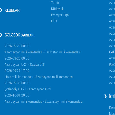
Turnir
Azər
Kütləvilik
Azə
KLUBLAR
Premyer Liqa
Azə
FİFA
Azə
Azə
Azə
GƏLƏCƏK
OYUNLAR
Azə
Azə
2026-09-23 00:00
QAD
Azərbaycan milli komandası - Tacikistan milli komandası
Azər
2026-09-25 00:00
(Qad
Azərbaycan U-21 - Çexiya U-21
Azər
2026-09-27 17:00
Azər
Litva milli komandası - Azərbaycan milli komandası
Azər
2026-09-30 00:00
Şotlandiya U-21 - Azərbaycan U-21
2026-10-01 20:00
İCT
Azərbaycan milli komandası - Lixtenşteyn milli komandası
Könü
Məşq