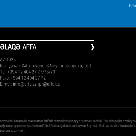
Haki
ƏLAQƏ
AFFA
AZ 1025
Bakı şəhəri, Xətai rayonu, 8 Noyabr prospekti, 163
Tel: +994 12 404 27 77/78/79
Faks: +994 12 404 27 72
E-mail:
info@affa.az
,
ipr@affa.az
;
Saytda hər hansısa bir məlumatdan istifadə zamanı istinadın qeyd olunması vacibdir. Bütün hüquqlar Azərbayca
uyğun olaraq qorunur. Azərbaycan Futbol Federasiyaları Assosiasiyası. Saytda istifadə zamanı hər hansısa bir 
poçtuna xəbər verin.