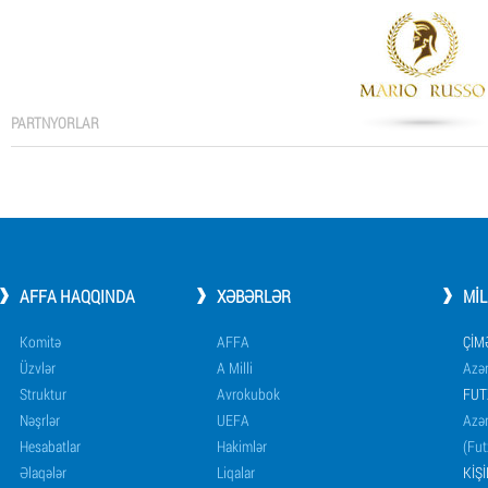
PARTNYORLAR
AFFA HAQQINDA
XƏBƏRLƏR
MI
Komitə
AFFA
ÇIM
Üzvlər
A Milli
Azər
Struktur
Avrokubok
FUT
Nəşrlər
UEFA
Azər
Hesabatlar
Hakimlər
(Fut
Əlaqələr
Liqalar
KIŞ