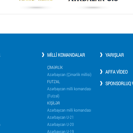
R
MILLI KOMANDALAR
YARIŞLAR
ÇIMƏRLIK
AFFA VIDEO
Azərbaycan (Çimərlik millisi)
FUTZAL
SPONSORLUQ V
Azərbaycan milli komandası
(Futzal)
KIŞILƏR
Azərbaycan milli komandası
Azərbaycan U-21
a
Azərbaycan U-20
Azərbaycan U-19