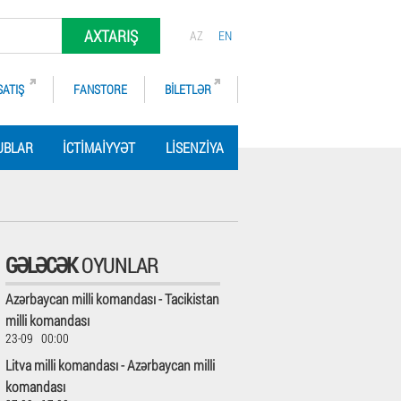
AXTARIŞ
AZ
EN
SATIŞ
FANSTORE
BILETLƏR
UBLAR
İCTIMAIYYƏT
LISENZIYA
GƏLƏCƏK
OYUNLAR
Azərbaycan milli komandası - Tacikistan
milli komandası
23-09 00:00
Litva milli komandası - Azərbaycan milli
komandası