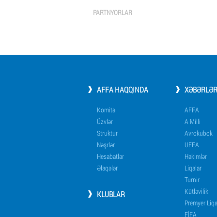
PARTNYORLAR
AFFA HAQQINDA
XƏBƏRLƏ
Komitə
AFFA
Üzvlər
A Milli
Struktur
Avrokubok
Nəşrlər
UEFA
Hesabatlar
Hakimlər
Əlaqələr
Liqalar
Turnir
Kütləvilik
KLUBLAR
Premyer Liq
FİFA