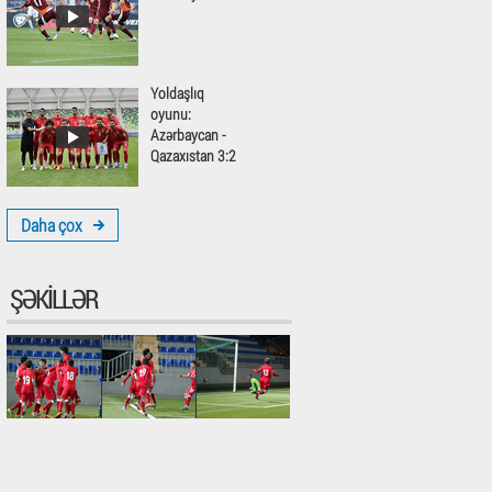
Yoldaşlıq
oyunu:
Azərbaycan -
Qazaxıstan 3:2
Daha çox
ŞƏKILLƏR