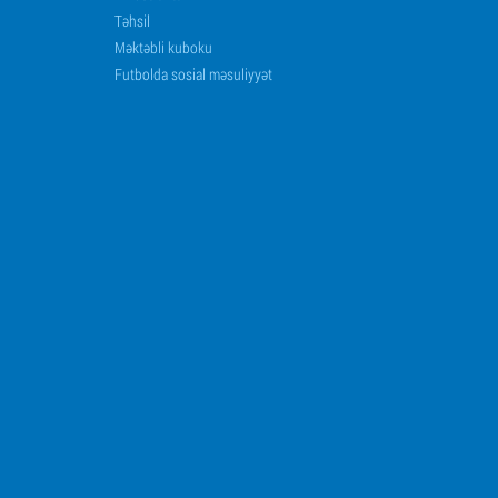
Təhsil
Məktəbli kuboku
Futbolda sosial məsuliyyət