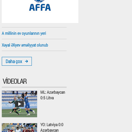
A millinin ev oyunlarının yeri
Xəyal Əliyev əməliyyat olunub
Daha çox
VIDEOLAR
ML: Azərbaycan
0:5 Litva
YO: Latviya 0:0
Azərbaycan