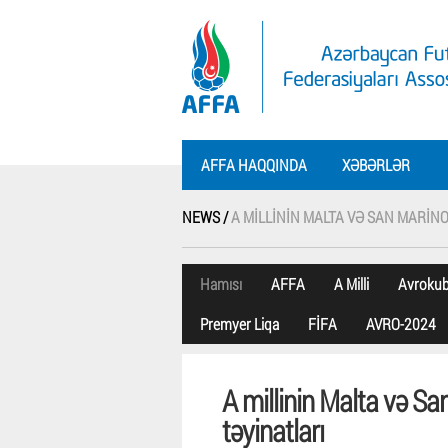
AFFA HAQQINDA
XƏBƏRLƏR
NEWS /
A MILLININ MALTA VƏ SAN MARIN
Hamısı
AFFA
A Milli
Avroku
Premyer Liqa
FİFA
AVRO-2024
A millinin Malta və Sa
təyinatları