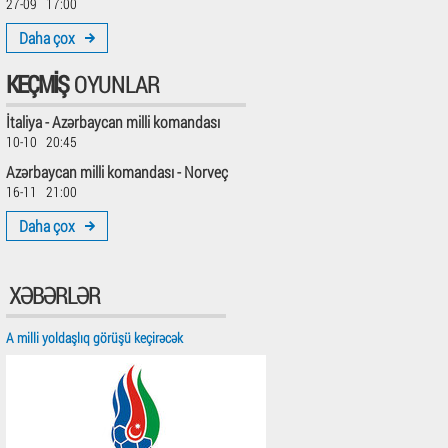
27-09 17:00
Daha çox
KEÇMIŞ
OYUNLAR
İtaliya - Azərbaycan milli komandası
10-10 20:45
Azərbaycan milli komandası - Norveç
16-11 21:00
Daha çox
XƏBƏRLƏR
A milli yoldaşlıq görüşü keçirəcək