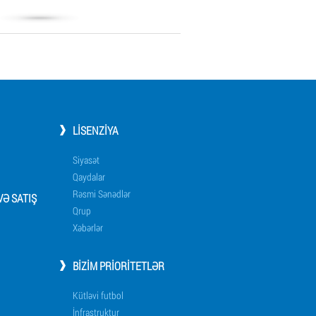
LISENZIYA
Siyasət
Qaydalar
Rəsmi Sənədlər
Ə SATIŞ
Qrup
Xəbərlər
BIZIM PRIORITETLƏR
Kütləvi futbol
İnfrastruktur