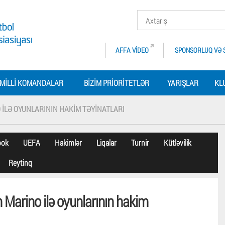
AFFA VIDEO
SPONSORLUQ VƏ 
MILLI KOMANDALAR
BIZIM PRIORITETLƏR
YARIŞLAR
KL
O ILƏ OYUNLARININ HAKIM TƏYINATLARI
bok
UEFA
Hakimlər
Liqalar
Turnir
Kütləvilik
Reytinq
n Marino ilə oyunlarının hakim