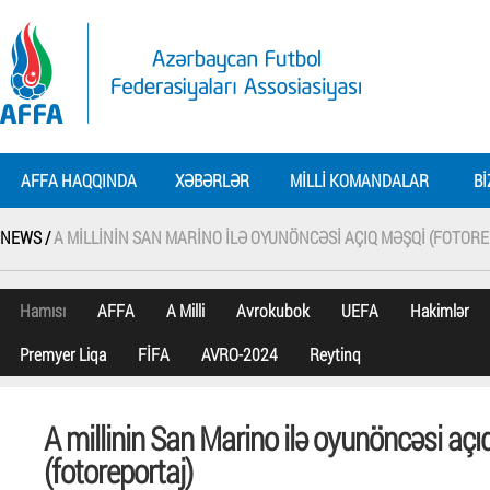
AFFA HAQQINDA
XƏBƏRLƏR
MILLI KOMANDALAR
BI
NEWS /
A MILLININ SAN MARINO ILƏ OYUNÖNCƏSI AÇIQ MƏŞQI (FOTOR
Hamısı
AFFA
A Milli
Avrokubok
UEFA
Hakimlər
Premyer Liqa
FİFA
AVRO-2024
Reytinq
A millinin San Marino ilə oyunöncəsi aç
(fotoreportaj)