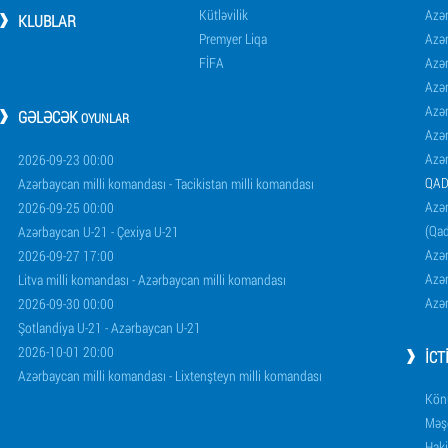
Kütləvilik
Azə
KLUBLAR
Premyer Liqa
Azə
FİFA
Azə
Azə
Azə
GƏLƏCƏK
OYUNLAR
Azə
Azə
2026-09-23 00:00
QAD
Azərbaycan milli komandası - Tacikistan milli komandası
Azər
2026-09-25 00:00
(Qad
Azərbaycan U-21 - Çexiya U-21
Azər
2026-09-27 17:00
Azər
Litva milli komandası - Azərbaycan milli komandası
Azər
2026-09-30 00:00
Şotlandiya U-21 - Azərbaycan U-21
2026-10-01 20:00
İCT
Azərbaycan milli komandası - Lixtenşteyn milli komandası
Könü
Məşq
Haki