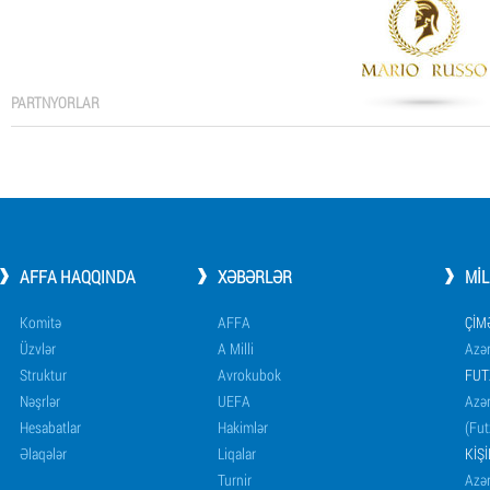
PARTNYORLAR
AFFA HAQQINDA
XƏBƏRLƏR
MI
Komitə
AFFA
ÇIM
Üzvlər
A Milli
Azər
Struktur
Avrokubok
FUT
Nəşrlər
UEFA
Azər
Hesabatlar
Hakimlər
(Fut
Əlaqələr
Liqalar
KIŞ
Turnir
Azər