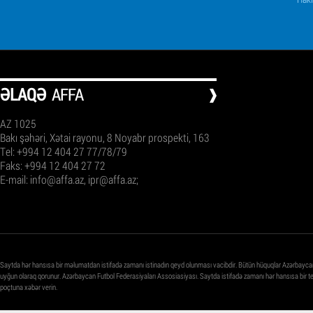
ƏLAQƏ
AFFA
AZ 1025
Bakı şəhəri, Xətai rayonu, 8 Noyabr prospekti, 163
Tel: +994 12 404 27 77/78/79
Faks: +994 12 404 27 72
E-mail:
info@affa.az
,
ipr@affa.az
;
Saytda hər hansısa bir məlumatdan istifadə zamanı istinadın qeyd olunması vacibdir. Bütün hüquqlar Azərbayca
uyğun olaraq qorunur. Azərbaycan Futbol Federasiyaları Assosiasiyası. Saytda istifadə zamanı hər hansısa bir 
poçtuna xəbər verin.