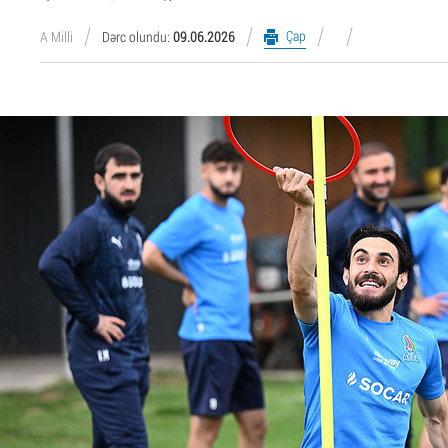
Çap
A Milli
Dərc olundu:
09.06.2026