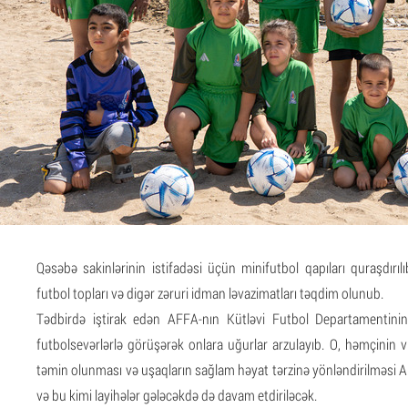
Qəsəbə sakinlərinin istifadəsi üçün minifutbol qapıları quraşdırılıb
futbol topları və digər zəruri idman ləvazimatları təqdim olunub.
Tədbirdə iştirak edən AFFA-nın Kütləvi Futbol Departamentinin
futbolsevərlərlə görüşərək onlara uğurlar arzulayıb. O, həmçinin vu
təmin olunması və uşaqların sağlam həyat tərzinə yönləndirilməsi 
və bu kimi layihələr gələcəkdə də davam etdiriləcək.