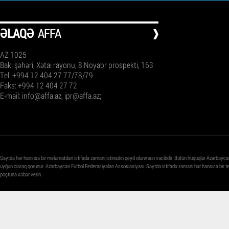
ƏLAQƏ
AFFA
AZ 1025
Bakı şəhəri, Xətai rayonu, 8 Noyabr prospekti, 163
Tel: +994 12 404 27 77/78/79
Faks: +994 12 404 27 72
E-mail:
info@affa.az
,
ipr@affa.az
;
Saytda hər hansısa bir məlumatdan istifadə zamanı istinadın qeyd olunması vacibdir. Bütün hüquqlar Azərbayca
uyğun olaraq qorunur. Azərbaycan Futbol Federasiyaları Assosiasiyası. Saytda istifadə zamanı hər hansısa bir 
poçtuna xəbər verin.