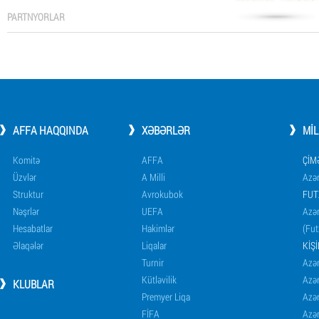
PARTNYORLAR
AFFA HAQQINDA
XƏBƏRLƏR
MI
Komitə
AFFA
ÇIM
Üzvlər
A Milli
Azər
Struktur
Avrokubok
FUT
Nəşrlər
UEFA
Azər
Hesabatlar
Hakimlər
(Fut
Əlaqələr
Liqalar
KIŞ
Turnir
Azər
Kütləvilik
Azə
KLUBLAR
Premyer Liqa
Azə
FİFA
Azə