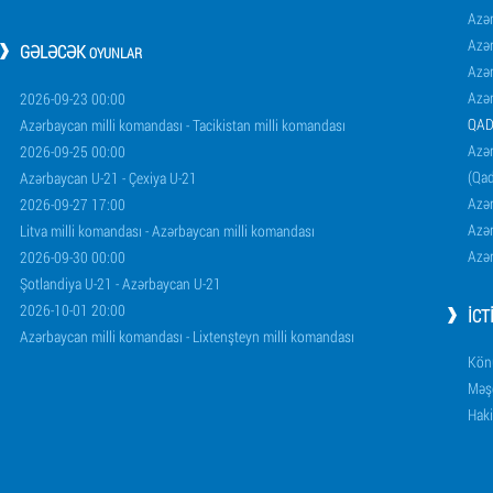
Azə
Azə
GƏLƏCƏK
OYUNLAR
Azə
Azə
2026-09-23 00:00
QAD
Azərbaycan milli komandası - Tacikistan milli komandası
Azər
2026-09-25 00:00
(Qad
Azərbaycan U-21 - Çexiya U-21
Azər
2026-09-27 17:00
Azər
Litva milli komandası - Azərbaycan milli komandası
Azər
2026-09-30 00:00
Şotlandiya U-21 - Azərbaycan U-21
2026-10-01 20:00
İCT
Azərbaycan milli komandası - Lixtenşteyn milli komandası
Könü
Məşq
Haki