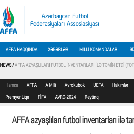
AFFA HAQQINDA
XƏBƏRLƏR
MILLI KOMANDALAR
BI
NEWS /
AFFA AZYAŞLILARI FUTBOL INVENTARLARI ILƏ TƏMIN ETDI (FO
Hamısı
AFFA
A Milli
Avrokubok
UEFA
Hakimlər
Premyer Liqa
FİFA
AVRO-2024
Reytinq
AFFA azyaşlıları futbol inventarları ilə tə