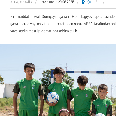
Çap
AFFA, Kütləvilik
Dərc olundu:
29.08.2025
Bir müddət əvvəl Sumqayıt şəhəri, H.Z. Tağıyev qəsəbəsində 
şəbəkələrdə yayılan videomüraciətindən sonra AFFA tərəfindən onlar
yaxşılaşdırılması istiqamətində addım atılıb.