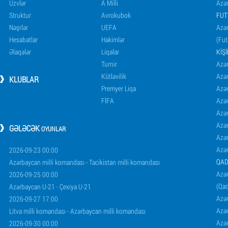
Üzvlər
A Milli
Azər
Struktur
Avrokubok
FUT
Nəşrlər
UEFA
Azər
Hesabatlar
Hakimlər
(Fut
Əlaqələr
Liqalar
KIŞ
Turnir
Azər
Kütləvilik
Azə
KLUBLAR
Premyer Liqa
Azə
FİFA
Azə
Azə
Azə
GƏLƏCƏK
OYUNLAR
Azə
Azə
2026-09-23 00:00
QAD
Azərbaycan milli komandası - Tacikistan milli komandası
Azər
2026-09-25 00:00
(Qad
Azərbaycan U-21 - Çexiya U-21
Azər
2026-09-27 17:00
Azər
Litva milli komandası - Azərbaycan milli komandası
Azər
2026-09-30 00:00