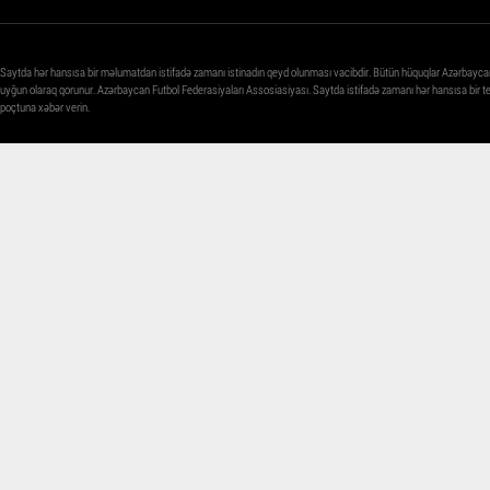
Saytda hər hansısa bir məlumatdan istifadə zamanı istinadın qeyd olunması vacibdir. Bütün hüquqlar Azərbayca
uyğun olaraq qorunur. Azərbaycan Futbol Federasiyaları Assosiasiyası. Saytda istifadə zamanı hər hansısa bir 
poçtuna xəbər verin.