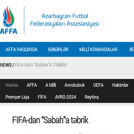
AFFA HAQQINDA
XƏBƏRLƏR
MILLI KOMANDALAR
BI
NEWS /
FIFA-DAN “SABAH”A TƏBRIK
Hamısı
AFFA
A Milli
Avrokubok
UEFA
Hakimlər
Premyer Liqa
FİFA
AVRO-2024
Reytinq
FIFA-dan “Sabah”a təbrik