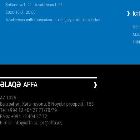
Şotlandiya U-21 - Azərbaycan U-21
2026-10-01 20:00
İCT
Azərbaycan milli komandası - Lixtenşteyn milli komandası
Könü
Məşq
Haki
ƏLAQƏ
AFFA
AZ 1025
Bakı şəhəri, Xətai rayonu, 8 Noyabr prospekti, 163
Tel: +994 12 404 27 77/78/79
Faks: +994 12 404 27 72
E-mail:
info@affa.az
,
ipr@affa.az
;