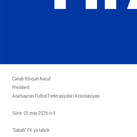
Cənab Rövşən Nəcəf
Prezident
Azərbaycan Futbol Federasiyaları Assosiasiyası
Sürix. 20 may 2026-cı il
“Sabah” FK-ya təbrik