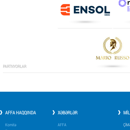
PARTNYORLAR
AFFA HAQQINDA
XƏBƏRLƏR
MI
Komitə
AFFA
ÇIM