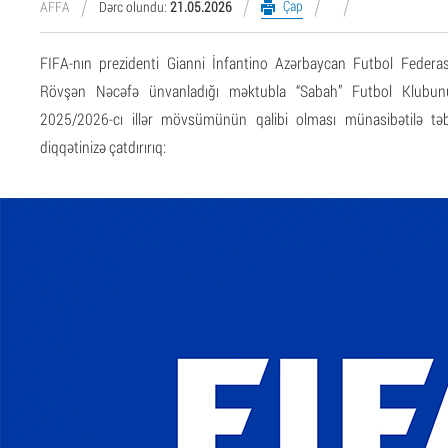
Çap
AFFA
Dərc olundu:
21.05.2026
FIFA-nın prezidenti Gianni İnfantino Azərbaycan Futbol Federasi
Rövşən Nəcəfə ünvanladığı məktubla “Sabah” Futbol Klubun
2025/2026-cı illər mövsümünün qalibi olması münasibətilə 
diqqətinizə çatdırırıq: