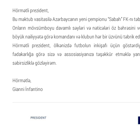
Hörmətli prezident,
Bu məktub vasitəsilə Azərbaycanın yeni çempionu “Sabah” FK-nı 
Onların mövsümboyu davamlı səyləri və nəticələri öz bəhrəsini v
böyük nailiyyətə görə komandanı və klubun hər bir üzvünü təbrik ed
Hörmətli prezident, ölkənizdə futbolun inkişafı üçün göstərd
fədakarlığa görə sizə və assosiasiyanıza təşəkkür etməklə yana
səbirsizliklə gözləyirəm.
Hörmətlə,
Gianni İnfantino