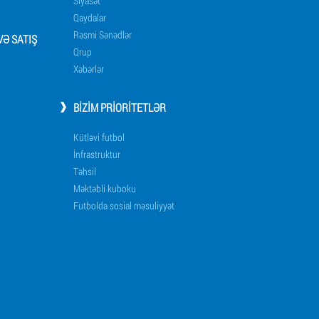
Siyasət
Qaydalar
Rəsmi Sənədlər
Ə SATIŞ
Qrup
Xəbərlər
BIZIM PRIORITETLƏR
Kütləvi futbol
İnfrastruktur
Təhsil
Məktəbli kuboku
Futbolda sosial məsuliyyət