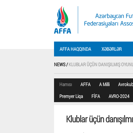
AFFA HAQQINDA
XƏBƏRLƏR
NEWS /
KLUBLAR ÜÇÜN DANIŞILMIŞ OYUNL
Hamısı
AFFA
A Milli
Avroku
Premyer Liqa
FİFA
AVRO-2024
Klublar üçün danışılmı