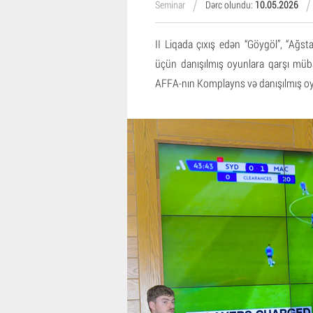
Seminar
Dərc olundu:
10.05.2026
II Liqada çıxış edən “Göygöl”, “Ağst
üçün danışılmış oyunlara qarşı müba
AFFA-nın Komplayns və danışılmış oyu