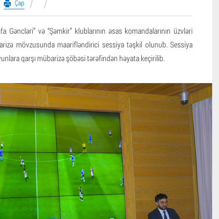
Çap
afa Gəncləri” və “Şəmkir” klublarının əsas komandalarının üzvləri
rizə mövzusunda maarifləndirici sessiya təşkil olunub. Sessiya
nlara qarşı mübarizə şöbəsi tərəfindən həyata keçirilib.