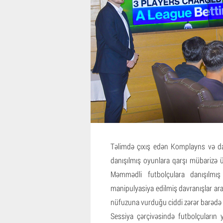
Təlimdə çıxış edən Komplayns və da
danışılmış oyunlara qarşı mübarizə
Məmmədli futbolçulara danışılmı
manipulyasiya edilmiş davranışlar ara
nüfuzuna vurduğu ciddi zərər barədə ə
Sessiya çərçivəsində futbolçuların 