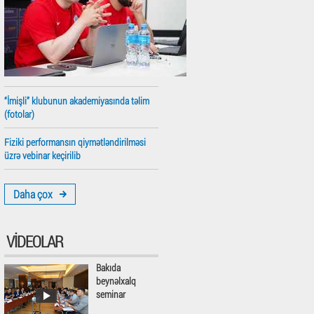
“İmişli” klubunun akademiyasında təlim
(fotolar)
Fiziki performansın qiymətləndirilməsi
üzrə vebinar keçirilib
Daha çox
VIDEOLAR
Bakıda
beynəlxalq
seminar