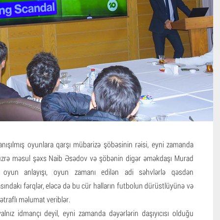
nışılmış oyunlara qarşı mübarizə şöbəsinin rəisi, eyni zamanda
 üzrə məsul şəxs Naib Əsədov və şöbənin digər əməkdaşı Murad
ş oyun anlayışı, oyun zamanı edilən adi səhvlərlə qəsdən
sındakı fərqlər, eləcə də bu cür halların futbolun dürüstlüyünə və
traflı məlumat veriblər.
yalnız idmançı deyil, eyni zamanda dəyərlərin daşıyıcısı olduğu