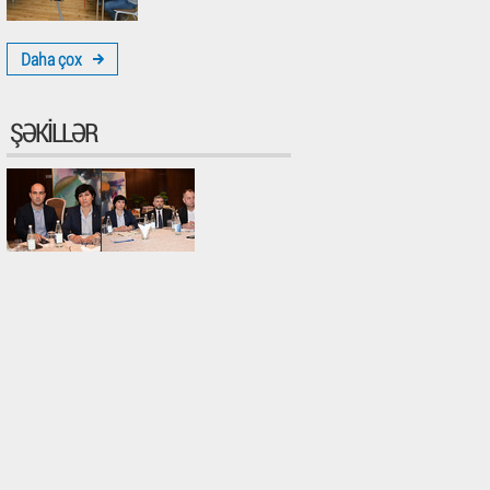
Daha çox
ŞƏKILLƏR