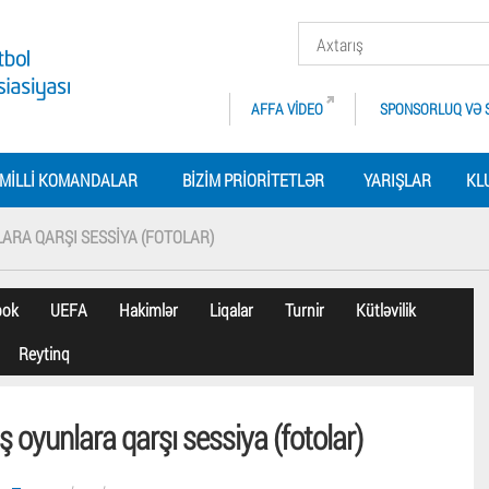
AFFA VIDEO
SPONSORLUQ VƏ 
MILLI KOMANDALAR
BIZIM PRIORITETLƏR
YARIŞLAR
KL
ARA QARŞI SESSIYA (FOTOLAR)
bok
UEFA
Hakimlər
Liqalar
Turnir
Kütləvilik
Reytinq
ş oyunlara qarşı sessiya (fotolar)