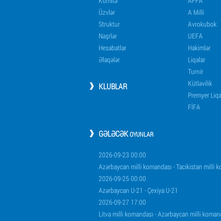
Komitə
AFFA
Üzvlər
A Milli
Struktur
Avrokubok
Nəşrlər
UEFA
Hesabatlar
Hakimlər
Əlaqələr
Liqalar
Turnir
Kütləvilik
KLUBLAR
Premyer Liq
FİFA
GƏLƏCƏK
OYUNLAR
2026-09-23 00:00
Azərbaycan milli komandası - Tacikistan milli 
2026-09-25 00:00
Azərbaycan U-21 - Çexiya U-21
2026-09-27 17:00
Litva milli komandası - Azərbaycan milli koman