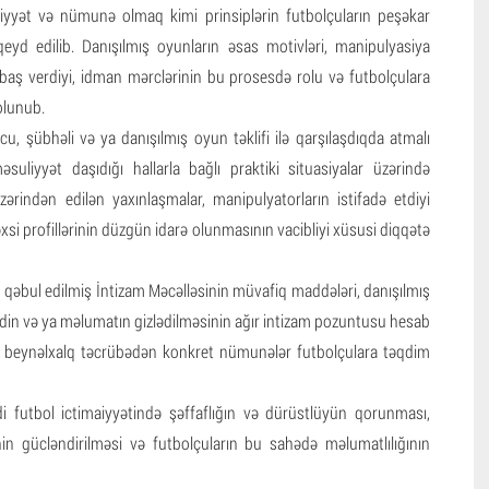
liyyət və nümunə olmaq kimi prinsiplərin futbolçuların peşəkar
eyd edilib. Danışılmış oyunların əsas motivləri, manipulyasiya
baş verdiyi, idman mərclərinin bu prosesdə rolu və futbolçulara
 olunub.
u, şübhəli və ya danışılmış oyun təklifi ilə qarşılaşdıqda atmalı
uliyyət daşıdığı hallarla bağlı praktiki situasiyalar üzərində
zərindən edilən yaxınlaşmalar, manipulyatorların istifadə etdiyi
əxsi profillərinin düzgün idarə olunmasının vacibliyi xüsusi diqqətə
 qəbul edilmiş İntizam Məcəlləsinin müvafiq maddələri, danışılmış
əhdin və ya məlumatın gizlədilməsinin ağır intizam pozuntusu hesab
 və beynəlxalq təcrübədən konkret nümunələr futbolçulara təqdim
di futbol ictimaiyyətində şəffaflığın və dürüstlüyün qorunması,
in gücləndirilməsi və futbolçuların bu sahədə məlumatlılığının