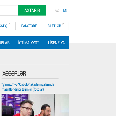
AXTARIŞ
AZ
EN
SATIŞ
FANSTORE
BILETLƏR
UBLAR
İCTIMAIYYƏT
LISENZIYA
XƏBƏRLƏR
“Şamaxı” və “Qəbələ” akademiyalarında
maarifləndirici təlimlər (fotolar)