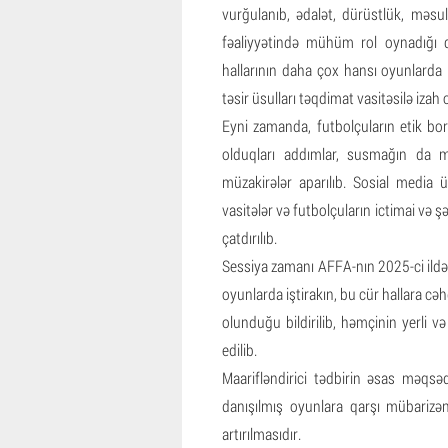
vurğulanıb, ədalət, dürüstlük, məsu
fəaliyyətində mühüm rol oynadığı q
hallarının daha çox hansı oyunlarda 
təsir üsulları təqdimat vasitəsilə izah
Eyni zamanda, futbolçuların etik borc
olduqları addımlar, susmağın da məs
müzakirələr aparılıb. Sosial media ü
vasitələr və futbolçuların ictimai və ş
çatdırılıb.
Sessiya zamanı AFFA-nın 2025-ci ildə
oyunlarda iştirakın, bu cür hallara c
olunduğu bildirilib, həmçinin yerli
edilib.
Maarifləndirici tədbirin əsas məqsə
danışılmış oyunlara qarşı mübarizən
artırılmasıdır.