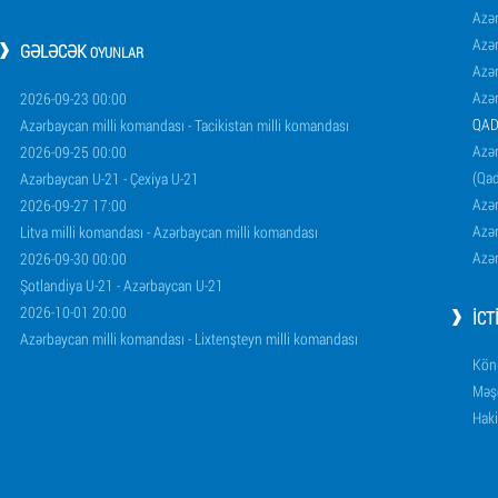
Azə
Azə
GƏLƏCƏK
OYUNLAR
Azə
Azə
2026-09-23 00:00
QAD
Azərbaycan milli komandası - Tacikistan milli komandası
Azər
2026-09-25 00:00
(Qad
Azərbaycan U-21 - Çexiya U-21
Azər
2026-09-27 17:00
Azər
Litva milli komandası - Azərbaycan milli komandası
Azər
2026-09-30 00:00
Şotlandiya U-21 - Azərbaycan U-21
2026-10-01 20:00
İCT
Azərbaycan milli komandası - Lixtenşteyn milli komandası
Könü
Məşq
Haki