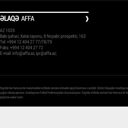
ƏLAQƏ
AFFA
AZ 1025
Bakı şəhəri, Xətai rayonu, 8 Noyabr prospekti, 163
Tel: +994 12 404 27 77/78/79
Faks: +994 12 404 27 72
E-mail:
info@affa.az
,
ipr@affa.az
;
Saytda hər hansısa bir məlumatdan istifadə zamanı istinadın qeyd olunması vacibdir. Bütün hüquqlar Azərbayca
uyğun olaraq qorunur. Azərbaycan Futbol Federasiyaları Assosiasiyası. Saytda istifadə zamanı hər hansısa bir 
poçtuna xəbər verin.