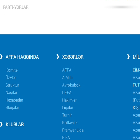
PARTNYORLAR
AFFA HAQQINDA
XƏBƏRLƏR
MI
Komitə
AFFA
ÇIM
Üzvlər
A Milli
Azər
Struktur
Avrokubok
FUT
Nəşrlər
UEFA
Azər
Hesabatlar
Hakimlər
(Fut
Əlaqələr
Liqalar
KIŞ
Turnir
Azər
Kütləvilik
Azə
KLUBLAR
Premyer Liqa
Azə
FİFA
Azə