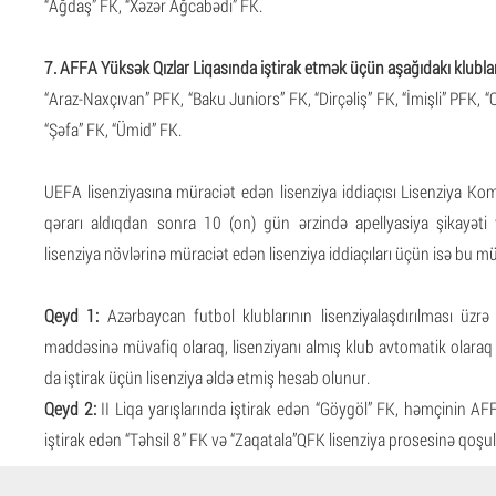
“Ağdaş” FK, “Xəzər Ağcabədi” FK.
7. AFFA Yüksək Qızlar Liqasında iştirak etmək üçün aşağıdakı klublara
“Araz-Naxçıvan” PFK, “Baku Juniors” FK, “Dirçəliş” FK, “İmişli” PFK, 
“Şəfa” FK, “Ümid” FK.
UEFA lisenziyasına müraciət edən lisenziya iddiaçısı Lisenziya Ko
qərarı aldıqdan sonra 10 (on) gün ərzində apellyasiya şikayət
lisenziya növlərinə müraciət edən lisenziya iddiaçıları üçün isə bu 
Qeyd 1:
Azərbaycan futbol klublarının lisenziyalaşdırılması üzrə
maddəsinə müvafiq olaraq, lisenziyanı almış klub avtomatik olaraq ç
da iştirak üçün lisenziya əldə etmiş hesab olunur.
Qeyd 2:
II Liqa yarışlarında iştirak edən “Göygöl” FK, həmçinin AF
iştirak edən “Təhsil 8” FK və “Zaqatala”QFK lisenziya prosesinə qoş