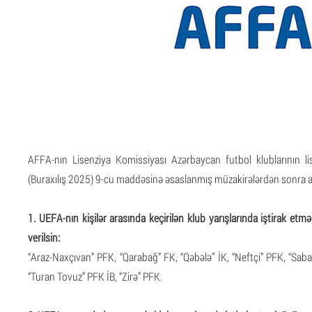
AFFA-nın Lisenziya Komissiyası Azərbaycan futbol klublarının lis
(Buraxılış 2025) 9-cu maddəsinə əsaslanmış müzakirələrdən sonra aşa
1. UEFA-nın kişilər arasında keçirilən klub yarışlarında iştirak etm
verilsin:
“Araz-Naxçıvan” PFK, “Qarabağ” FK, “Qəbələ” İK, “Neftçi” PFK, “Sab
“Turan Tovuz” PFK İB, “Zirə” PFK.