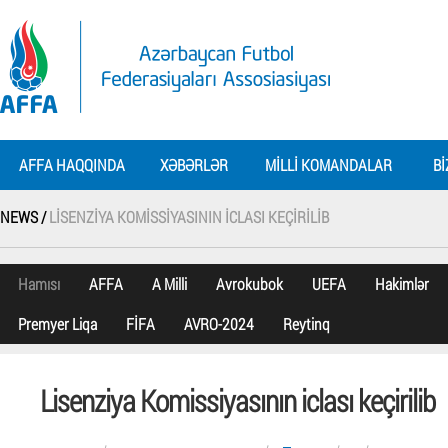
AFFA HAQQINDA
XƏBƏRLƏR
MILLI KOMANDALAR
BI
NEWS /
LISENZIYA KOMISSIYASININ ICLASI KEÇIRILIB
Hamısı
AFFA
A Milli
Avrokubok
UEFA
Hakimlər
Premyer Liqa
FİFA
AVRO-2024
Reytinq
Lisenziya Komissiyasının iclası keçirilib