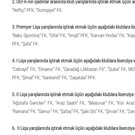
2. UEFA-nın qadınlar arasında klub yarışlarında iştirak etmək üçün aşa
“Neftçi” PFK, “Sumqayıt” FK.
3. Premyer Liqa yarışlarında iştirak etmək üçün aşağıdakı klublara lis
“Baku Sportinq” FK, “Difai” FK, “İmişli” PFK, “Karvan-Yevlax” FK, “Kəp
PFK, “Şəfa” FK.
4. I Liqa yarışlarında iştirak etmək üçün aşağıdakı klublara lisenziya v
“Cəbrayıl” FK, “Dinamo” FK, “Qaradağ Lökbatan FK”, “Quba” FK, MO
PFK, “Şimal” FK, “Xankəndi” FK, “Zaqatala” PFK.
5. II Liqa yarışlarında iştirak etmək üçün aşağıdakı klublara lisenziya v
“Ağstafa Gəncləri” FK, “Araz Saatlı” FK, “Biləsuvar” FK, “Kür Ara
“Ramana” FK, “Samur” FK, “Şəfəq” FK, “Şəki Siti” FK, “Şirvan” FK, “Zə
6. II Liqa yarışlarında iştirak etmək üçün aşağıdakı klublara lisenziya