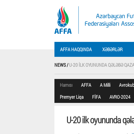
AFFA HAQQINDA
XƏBƏRLƏR
NEWS /
U-20 ILK OYUNUNDA QƏLƏBƏ QAZ
Hamısı
AFFA
A Milli
Avroku
Premyer Liqa
FİFA
AVRO-2024
U-20 ilk oyununda qəl