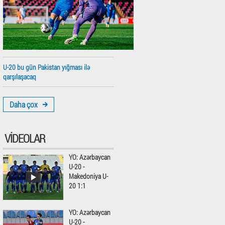
U-20 bu gün Pakistan yığması ilə
qarşılaşacaq
Daha çox
VIDEOLAR
YO: Azərbaycan
U-20 -
Makedoniya U-
20 1:1
YO: Azərbaycan
U-20 -