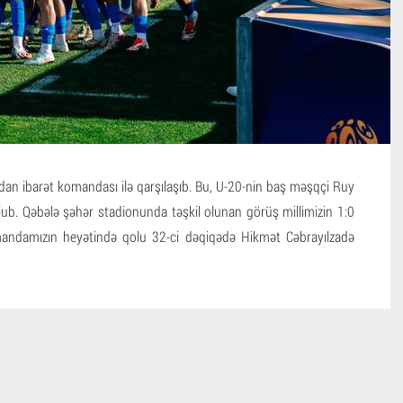
an ibarət komandası ilə qarşılaşıb. Bu, U-20-nin baş məşqçi Ruy
 olub. Qəbələ şəhər stadionunda təşkil olunan görüş millimizin 1:0
omandamızın heyətində qolu 32-ci dəqiqədə Hikmət Cəbrayılzadə