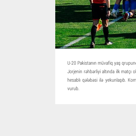
U-20 Pakistanın müvafiq yaş qrupund
Jorjenin rəhbərliyi altında ilk matçı
hesablı qələbəsi ilə yekunlaşıb. K
vurub.