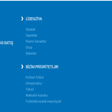
LISENZIYA
Siyasət
Qaydalar
Rəsmi Sənədlər
Ə SATIŞ
Qrup
Xəbərlər
BIZIM PRIORITETLƏR
Kütləvi futbol
İnfrastruktur
Təhsil
Məktəbli kuboku
Futbolda sosial məsuliyyət