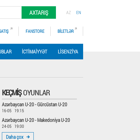
AXTARIŞ
AZ
EN
SATIŞ
FANSTORE
BILETLƏR
UBLAR
İCTIMAIYYƏT
LISENZIYA
KEÇMIŞ
OYUNLAR
Azərbaycan U-20 - Gürcüstan U-20
16-05 19:15
Azərbaycan U-20 - Makedoniya U-20
24-05 19:00
Daha çox