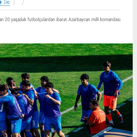
Çap
an 20 yaşadək futbolçulardan ibarət Azərbaycan milli komandası