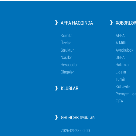
AFFA HAQQINDA
XƏBƏRLƏ
Komitə
AFFA
Üzvlər
A Milli
Struktur
Avrokubok
Nəşrlər
UEFA
Hesabatlar
Hakimlər
Əlaqələr
Liqalar
Turnir
Kütləvilik
KLUBLAR
Premyer Liq
FİFA
GƏLƏCƏK
OYUNLAR
2026-09-23 00:00