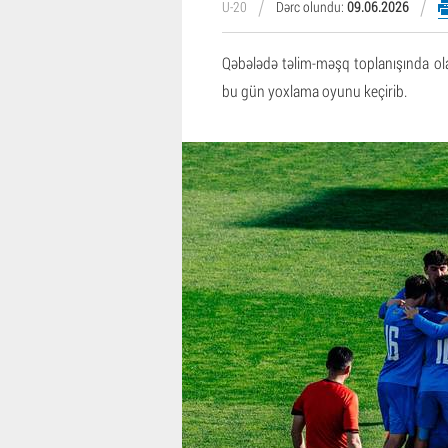
U-20
Dərc olundu:
09.06.2026
Qəbələdə təlim-məşq toplanışında ol
bu gün yoxlama oyunu keçirib.