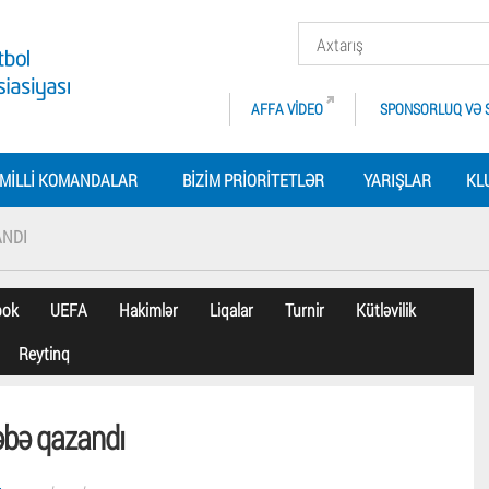
AFFA VIDEO
SPONSORLUQ VƏ 
MILLI KOMANDALAR
BIZIM PRIORITETLƏR
YARIŞLAR
KL
ANDI
bok
UEFA
Hakimlər
Liqalar
Turnir
Kütləvilik
Reytinq
əbə qazandı