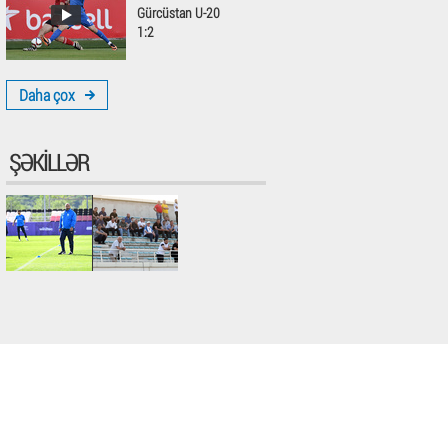
Gürcüstan U-20
1:2
Daha çox
ŞƏKILLƏR