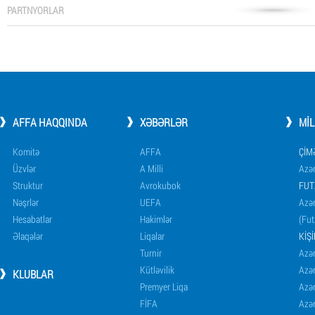
PARTNYORLAR
AFFA HAQQINDA
XƏBƏRLƏR
MI
Komitə
AFFA
ÇIM
Üzvlər
A Milli
Azər
Struktur
Avrokubok
FUT
Nəşrlər
UEFA
Azər
Hesabatlar
Hakimlər
(Fut
Əlaqələr
Liqalar
KIŞ
Turnir
Azər
Kütləvilik
Azə
KLUBLAR
Premyer Liqa
Azə
FİFA
Azə