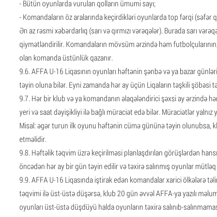
- Bütün oyunlarda vurulan qolların ümumi sayı;
- Komandaların öz aralarında keçirdikləri oyunlarda top fərqi (səfər q
Ən az rəsmi xəbərdarlıq (sarı və qırmızı vərəqələr). Burada sarı vərəqə
qiymətləndirilir. Komandaların mövsüm ərzində həm futbolçularının, 
olan komanda üstünlük qazanır.
9.6. AFFA U-16 Liqasının oyunları həftənin şənbə və ya bazar günləri k
təyin oluna bilər. Eyni zamanda hər ay üçün Liqaların təşkili şöbəsi 
9.7. Hər bir klub və ya komandanın əlaqələndirici şəxsi ay ərzində
yeri və saat dəyişikliyi ilə bağlı müraciət edə bilər. Müraciətlər yalnız
Misal: əgər turun ilk oyunu həftənin cümə gününə təyin olunubsa,
etməlidir.
9.8. Həftəlik təqvim üzrə keçirilməsi planlaşdırılan görüşlərdən han
öncədən hər ay bir gün təyin edilir və təxirə salınmış oyunlar mütləq
9.9. AFFA U-16 Liqasında iştirak edən komandalar xarici ölkələrə təl
təqvimi ilə üst-üstə düşərsə, klub 20 gün əvvəl AFFA-ya yazılı məlu
oyunları üst-üstə düşdüyü halda oyunların təxirə salınıb-salınmaması 