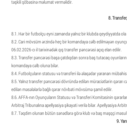
təşkili şöbəsinə məlumat verməlidir.
8. Transfer,
8.1. Hər bir futbolçu eyni zamanda yalnız bir klubda qeydiyyatda ola b
8.2. Cari mövsüm ərzində heç bir komandaya cəlb edilməyən oyunçu i
06.02.2026-cı il tarixinədək qış transfer pəncərəsi açıq elan edilir.
8.3. Transfer pəncərəsi başa çatdıqdan sonra baş tutacaq oyunları
komandaya cəlb oluna bilər.
8.4. Futbolçuların statusu və transferi ilə əlaqədar yaranan mübahi
8.5. Yalnız transfer pəncərəsi dövründə edilən müraciətlərin qərarı 
edilən məsələlərlə bağlı qərar növbəti mövsümə şamil edilir.
8.6. AFFA-nın Oyunçuların Statusu və Transferi Komitəsinin qərarla
Arbitraj Tribunalına apellyasiya şikayəti verilə bilər. Apellyasiya Arbit
8.7. Təqdim olunan bütün sənədlərə görə klub və baş məşqçi məsuliy
9. Yar