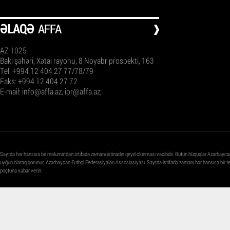
ƏLAQƏ
AFFA
AZ 1025
Bakı şəhəri, Xətai rayonu, 8 Noyabr prospekti, 163
Tel: +994 12 404 27 77/78/79
Faks: +994 12 404 27 72
E-mail:
info@affa.az
,
ipr@affa.az
;
Saytda hər hansısa bir məlumatdan istifadə zamanı istinadın qeyd olunması vacibdir. Bütün hüquqlar Azərbayca
uyğun olaraq qorunur. Azərbaycan Futbol Federasiyaları Assosiasiyası. Saytda istifadə zamanı hər hansısa bir 
poçtuna xəbər verin.