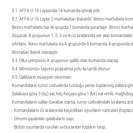
9.1. AFFA U-16 Liqasında 14 komanda iştirak edir.
9.2. AFFA U-16 Liqası 2 mərhələdən ibarətdir. Birinci mərhələdə ko
Birinci mərhələdə hər iki qrupda 7 komanda qərarlaşır. Birinci mər
düşəcək. B qrupunun 1, 2, 3 və 4-cü sıralarında yer alan komandalar
sıfırlanır. İkinci mərhələdə isə A qrupunda 8 komanda, B qrupunda
dövrədən ibarət olacaqdır.
9.3. Ölkə çempionu A qrupunun qalibi olan komanda olacaq.
9.4. Mövsümün təqvimi püşkatma yolu ilə tərtib olunur.
9.5. Qaliblərin müəyyən olunması:
Komandaların turnir cədvəlində tutduğu yerlər toplanmış xallara g
Qələbəyə görə 3 (üç) xal, heç-heçəyə görə 1 (bir) xal verilir, məğlubiyy
Komandaların xalları bərabər olarsa, turnir cədvəlindəki sıralama ard
- Komandaların öz aralarında keçirdikləri oyunların nəticələri (toplana
- Ümumi qazanılan qələbələrin sayı;
- Bütün oyunlarda vurulan və buraxılan topların fərqi;