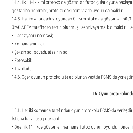
14.4. İlk 11-lik kimi protokolda göstərilən futbolçular oyuna başlayı
göstərilən nömrələr, protokoldakı nömrələrlə uyğun gəlməlidir.
14.5. Hakimlər briqadası oyundan öncə protokolda göstərilən bütün şə
üzvü AFFA tərəfindən tərtib olunmuş lisenziyaya malik olmalıdır. Lis
• Lisenziyanın nömrəsi;
• Komandanın adı;
• Şəxsin adı, soyadı, atasının adı;
• Fotoşəkil;
• Təvəllüdü;
14.6. Əgər oyunun protokolu tələb olunan vaxtda FCMS-da yerləşdir
15. Oyun protokolunda 
15.1. Hər iki komanda tərəfindən oyun protokolu FCMS-da yerləşdiri
İstisna hallar aşağıdakılardır:
• Əgər ilk 11-likdə göstərilən hər hansı futbolçunun oyundan öncə fi