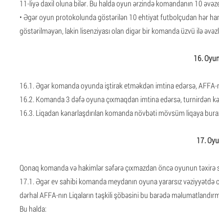
11-liyə daxil oluna bilər. Bu halda oyun ərzində komandanın 10 əvəze
• Əgər oyun protokolunda göstərilən 10 ehtiyat futbolçudan hər hans
göstərilməyən, lakin lisenziyası olan digər bir komanda üzvü ilə əvəzl
16. Oyun
16.1. Əgər komanda oyunda iştirak etməkdən imtina edərsə, AFFA-nın
16.2. Komanda 3 dəfə oyuna çıxmaqdan imtina edərsə, turnirdən kəna
16.3. Liqadan kənarlaşdırılan komanda növbəti mövsüm liqaya burax
17. Oyu
Qonaq komanda və hakimlər səfərə çıxmazdan öncə oyunun təxirə 
17.1. Əgər ev sahibi komanda meydanın oyuna yararsız vəziyyətd
dərhal AFFA-nın Liqaların təşkili şöbəsini bu barədə məlumatlandırma
Bu halda: