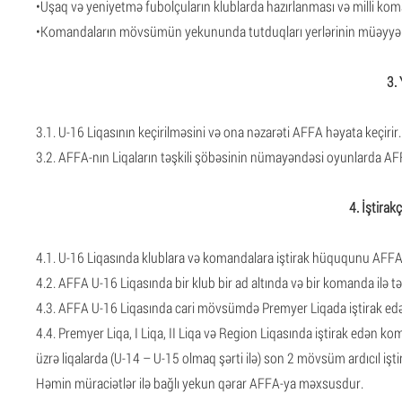
•Uşaq və yeniyetmə fubolçuların klublarda hazırlanması və milli ko
•Komandaların mövsümün yekununda tutduqları yerlərinin müəyyən
3. 
3.1. U-16 Liqasının keçirilməsini və ona nəzarəti AFFA həyata keçirir.
3.2. AFFA-nın Liqaların təşkili şöbəsinin nümayəndəsi oyunlarda AF
4. İştirak
4.1. U-16 Liqasında klublara və komandalara iştirak hüququnu AFFA 
4.2. AFFA U-16 Liqasında bir klub bir ad altında və bir komanda ilə tə
4.3. AFFA U-16 Liqasında cari mövsümdə Premyer Liqada iştirak edə
4.4. Premyer Liqa, I Liqa, II Liqa və Region Liqasında iştirak edən ko
üzrə liqalarda (U-14 – U-15 olmaq şərti ilə) son 2 mövsüm ardıcıl işt
Həmin müraciətlər ilə bağlı yekun qərar AFFA-ya məxsusdur.