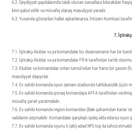
6.2. Qeydiyyat qaydalarında tələb olunan sənədlərə bilərəkdən həqi
kimi qəbul edilir və müvafiq olaraq məsuliyyət yaradır.
6.3. Yuxarıda göstərilən hallar aşkarlanarsa, İntizam Komitəsi tərəfi
7. İştirak
7.1. İştirakçı klublar və ya komandalar bu Əsasnamənin hər bir bəndin
7.2. İştirakçı klublar və ya komandalar FİFA tərəfindən tərtib olunmuş 
7.3. Klublar və komandalar onları təmsil edən hər hansı bir şəxsin (fut
məsuliyyət daşıyırlar.
7.4. Ev sahibi komanda oyun zamanı stadionda təhlükəsizlik üçün mə
7.5. Ev sahibi komanda qonaq komandaya AFFA tərəfindən verilmiş li
müvafiq şərait yaratmalıdır.
7.6. Ev sahibi komanda region komandası (Bakı şəhərindən kənar r
radələrini seçməlidir. Komandalar qarşılıqlı razılıq əldə edərsə oyun 
7.7. Ev sahibi komanda oyunu 6 (altı) ədəd №5 top ilə təhciz etməlidi