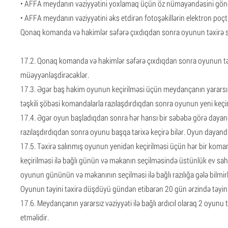
• AFFA meydanın vəziyyətini yoxlamaq üçün öz nümayəndəsini gönd
• AFFA meydanın vəziyyətini əks etdirən fotoşəkillərin elektron poçt 
Qonaq komanda və hakimlər səfərə çıxdıqdan sonra oyunun təxirə 
17.2. Qonaq komanda və hakimlər səfərə çıxdıqdan sonra oyunun təxir
müəyyənləşdirəcəklər.
17.3. Əgər baş hakim oyunun keçirilməsi üçün meydançanın yararsız o
təşkili şöbəsi komandalarla razılaşdırdıqdan sonra oyunun yeni keçirilm
17.4. Əgər oyun başladıqdan sonra hər hansı bir səbəbə görə dayandır
razılaşdırdıqdan sonra oyunu başqa tarixə keçirə bilər. Oyun dayandı
17.5. Təxirə salınmış oyunun yenidən keçirilməsi üçün hər bir kom
keçirilməsi ilə bağlı günün və məkanın seçilməsində üstünlük ev sa
oyunun gününün və məkanının seçilməsi ilə bağlı razılığa gələ bilmirl
Oyunun təyini təxirə düşdüyü gündən etibarən 20 gün ərzində təyin olun
17.6. Meydançanın yararsız vəziyyəti ilə bağlı ardıcıl olaraq 2 oyu
etməlidir.