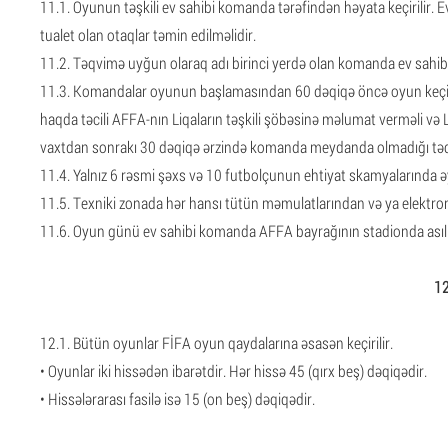
11.1. Oyunun təşkili ev sahibi komanda tərəfindən həyata keçirilir.
tualet olan otaqlar təmin edilməlidir.
11.2. Təqvimə uyğun olaraq adı birinci yerdə olan komanda ev sahibi 
11.3. Komandalar oyunun başlamasından 60 dəqiqə öncə oyun keçiril
haqda təcili AFFA-nın Liqaların təşkili şöbəsinə məlumat verməli və Li
vaxtdan sonrakı 30 dəqiqə ərzində komanda meydanda olmadığı təqd
11.4. Yalnız 6 rəsmi şəxs və 10 futbolçunun ehtiyat skamyalarında əy
11.5. Texniki zonada hər hansı tütün məmulatlarından və ya elektro
11.6. Oyun günü ev sahibi komanda AFFA bayrağının stadionda asılm
12
12.1. Bütün oyunlar FİFA oyun qaydalarına əsasən keçirilir.
• Oyunlar iki hissədən ibarətdir. Hər hissə 45 (qırx beş) dəqiqədir.
• Hissələrarası fasilə isə 15 (on beş) dəqiqədir.