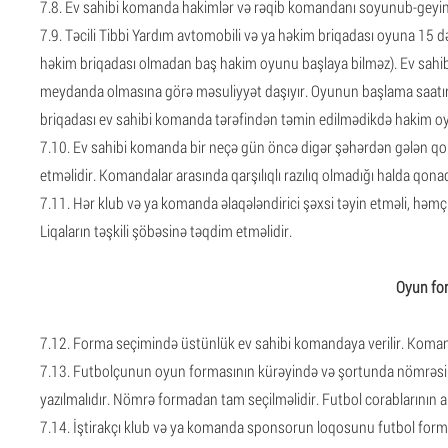
7.8. Ev sahibi komanda hakimlər və rəqib komandanı soyunub-geyinm
7.9. Təcili Tibbi Yardım avtomobili və ya həkim briqadası oyuna 15 d
həkim briqadası olmadan baş hakim oyunu başlaya bilməz). Ev sahib
meydanda olmasına görə məsuliyyət daşıyır. Oyunun başlama saatınd
briqadası ev sahibi komanda tərəfindən təmin edilmədikdə hakim o
7.10. Ev sahibi komanda bir neçə gün öncə digər şəhərdən gələn
etməlidir. Komandalar arasında qarşılıqlı razılıq olmadığı halda q
7.11. Hər klub və ya komanda əlaqələndirici şəxsi təyin etməli, həmçi
Liqaların təşkili şöbəsinə təqdim etməlidir.
Oyun for
7.12. Forma seçimində üstünlük ev sahibi komandaya verilir. Komanda
7.13. Futbolçunun oyun formasının kürəyində və şortunda nömrəsi
yazılmalıdır. Nömrə formadan tam seçilməlidir. Futbol corablarının alt
7.14. İştirakçı klub və ya komanda sponsorun loqosunu futbol form