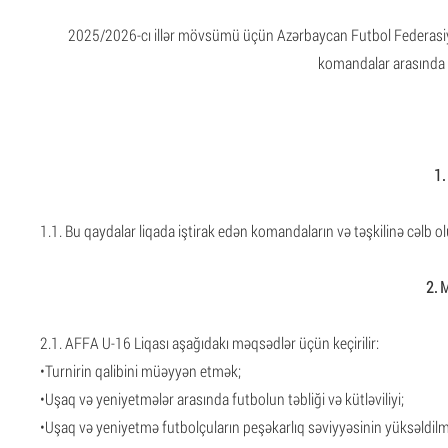
2025/2026-cı illər mövsümü üçün Azərbaycan Futbol Federasiya
komandalar arasında 
1.
1.1. Bu qaydalar liqada iştirak edən komandaların və təşkilinə cəlb o
2. M
2.1. AFFA U-16 Liqası aşağıdakı məqsədlər üçün keçirilir:
•Turnirin qalibini müəyyən etmək;
•Uşaq və yeniyetmələr arasında futbolun təbliği və kütləviliyi;
•Uşaq və yeniyetmə futbolçuların peşəkarlıq səviyyəsinin yüksəldilm