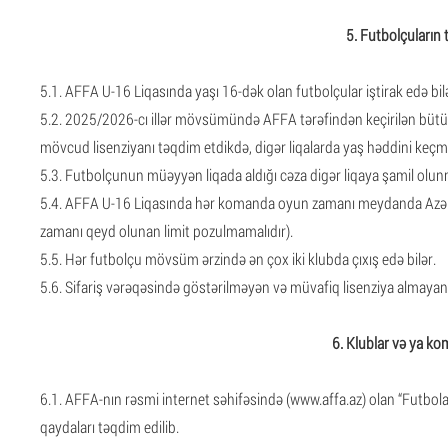
5. Futbolçuların t
5.1. AFFA U-16 Liqasında yaşı 16-dək olan futbolçular iştirak edə bi
5.2. 2025/2026-cı illər mövsümündə AFFA tərəfindən keçirilən bütü
mövcud lisenziyanı təqdim etdikdə, digər liqalarda yaş həddini keçmə
5.3. Futbolçunun müəyyən liqada aldığı cəza digər liqaya şamil olun
5.4. AFFA U-16 Liqasında hər komanda oyun zamanı meydanda Azərb
zamanı qeyd olunan limit pozulmamalıdır).
5.5. Hər futbolçu mövsüm ərzində ən çox iki klubda çıxış edə bilər.
5.6. Sifariş vərəqəsində göstərilməyən və müvafiq lisenziya almayan
6. Klublar və ya ko
6.1. AFFA-nın rəsmi internet səhifəsində (www.affa.az) olan “Futbola
qaydaları təqdim edilib.