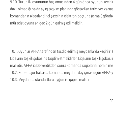
9.10. Turun ilk oyununun başlamasından 4 gün öncə oyunun keçirilmə y
daxil olmadığı halda aylıq təqvim planında göstərilən tarix, yer və 
komandanın əlaqələndirici şəxsinin elektron poçtuna (e-mail) göndəril
müraciət oyuna ən gec 2 gün qalmış edilməlidir.
10.1. Oyunlar AFFA tərəfindən təsdiq edilmiş meydanlarda keçirilir.
Liqaların təşkili şöbəsinə təqdim etməlidirlər. Liqaların təşkili
malikdir. AFFA icazə verdikdən sonra komanda rəqiblərini həmin me
10.2. Fors-major hallarda komanda meydanı dəyişmək üçün AFFA-ya
10.3. Meydanda standartlara uyğun iki qapı olmalıdır.
11