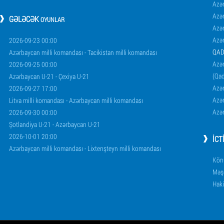
Azə
Azə
GƏLƏCƏK
OYUNLAR
Azə
Azə
2026-09-23 00:00
QAD
Azərbaycan milli komandası - Tacikistan milli komandası
Azər
2026-09-25 00:00
(Qad
Azərbaycan U-21 - Çexiya U-21
Azər
2026-09-27 17:00
Azər
Litva milli komandası - Azərbaycan milli komandası
Azər
2026-09-30 00:00
Şotlandiya U-21 - Azərbaycan U-21
2026-10-01 20:00
İCT
Azərbaycan milli komandası - Lixtenşteyn milli komandası
Könü
Məşq
Haki