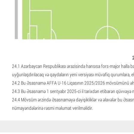
2
24.1 Azərbaycan Respublikası ərazisində hansısa fors-major halla ba
uyğunlaşdırılacaq və qaydaların yeni versiyası müvafiq qurumlara, 
24.2 Bu Əsasnamə AFFA U-16 Liqasının 2025/2026 mövsümünü əha
24.3 Bu Əsasnamə 1 sentyabr 2025-ci il tarixdən etibarən qüvvəyə mi
24.4 Mövsüm ərzində Əsasnaməyə dəyişikliklər və əlavələr bu Əsasna
nümayəndələrinə rəsmi məlumat verilməlidir.