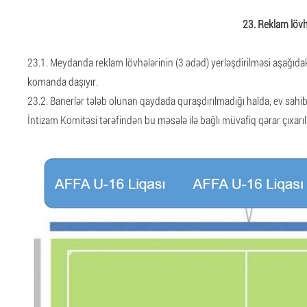
23. Reklam lövh
23.1. Meydanda reklam lövhələrinin (3 ədəd) yerləşdirilməsi aşağıdak
komanda daşıyır.
23.2. Banerlər tələb olunan qaydada quraşdırılmadığı halda, ev sa
İntizam Komitəsi tərəfindən bu məsələ ilə bağlı müvafiq qərar çıxarılı