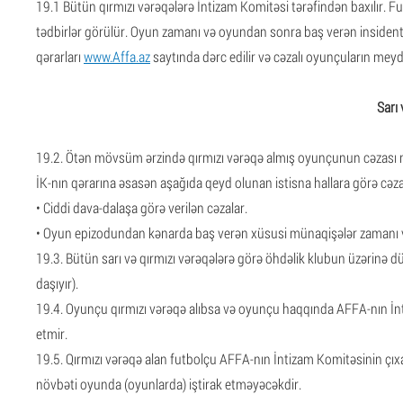
19.1 Bütün qırmızı vərəqələrə İntizam Komitəsi tərəfindən baxılır. 
tədbirlər görülür. Oyun zamanı və oyundan sonra baş verən insidentl
qərarları
www.Affa.az
saytında dərc edilir və cəzalı oyunçuların me
Sarı 
19.2. Ötən mövsüm ərzində qırmızı vərəqə almış oyunçunun cəzası
İK-nın qərarına əsasən aşağıda qeyd olunan istisna hallara görə cəz
• Ciddi dava-dalaşa görə verilən cəzalar.
• Oyun epizodundan kənarda baş verən xüsusi münaqişələr zamanı ve
19.3. Bütün sarı və qırmızı vərəqələrə görə öhdəlik klubun üzərinə
daşıyır).
19.4. Oyunçu qırmızı vərəqə alıbsa və oyunçu haqqında AFFA-nın İn
etmir.
19.5. Qırmızı vərəqə alan futbolçu AFFA-nın İntizam Komitəsinin 
növbəti oyunda (oyunlarda) iştirak etməyəcəkdir.