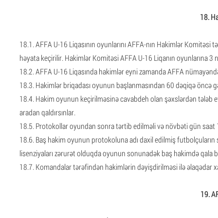
18. Ha
18.1. AFFA U-16 Liqasının oyunlarını AFFA-nın Hakimlər Komitəsi tər
həyata keçirilir. Hakimlər Komitəsi AFFA U-16 Liqanın oyunlarına 3 nə
18.2. AFFA U-16 Liqasında hakimlər eyni zamanda AFFA nümayəndəsi v
18.3. Hakimlər briqadası oyunun başlanmasından 60 dəqiqə öncə gəli
18.4. Hakim oyunun keçirilməsinə cavabdeh olan şəxslərdən tələb et
aradan qaldırsınlar.
18.5. Protokollar oyundan sonra tərtib edilməli və növbəti gün saat 
18.6. Baş hakim oyunun protokoluna adı daxil edilmiş futbolçuların sə
lisenziyaları zərurət olduqda oyunun sonunadək baş hakimdə qala bi
18.7. Komandalar tərəfindən hakimlərin dəyişdirilməsi ilə əlaqədar 
19. AF