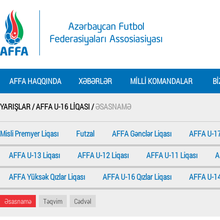
AFFA HAQQINDA
XƏBƏRLƏR
MILLI KOMANDALAR
BI
YARIŞLAR /
AFFA U-16 LIQASI /
ƏSASNAMƏ
Misli Premyer Liqası
Futzal
AFFA Gənclər Liqası
AFFA U-17
AFFA U-13 Liqası
AFFA U-12 Liqası
AFFA U-11 Liqası
A
AFFA Yüksək Qızlar Liqası
AFFA U-16 Qızlar Liqası
AFFA U-14 
Əsasnamə
Təqvim
Cədvəl