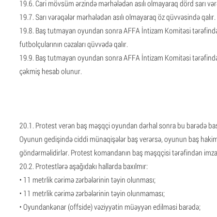
19.6. Cari mövsüm ərzində mərhələdən asılı olmayaraq dörd sarı vər
19.7. Sarı vərəqələr mərhələdən asılı olmayaraq öz qüvvəsində qalır.
19.8. Baş tutmayan oyundan sonra AFFA İntizam Komitəsi tərəfind
futbolçularının cəzaları qüvvədə qalır.
19.9. Baş tutmayan oyundan sonra AFFA İntizam Komitəsi tərəfində
çəkmiş hesab olunur.
20.1. Protest verən baş məşqçi oyundan dərhal sonra bu barədə baş 
Oyunun gedişində ciddi münaqişələr baş verərsə, oyunun baş hakimi v
göndərməlidirlər. Protest komandanın baş məşqçisi tərəfindən imzalan
20.2. Protestlərə aşağıdakı hallarda baxılmır:
• 11 metrlik cərimə zərbələrinin təyin olunması;
• 11 metrlik cərimə zərbələrinin təyin olunmaması;
• Oyundankənar (offside) vəziyyətin müəyyən edilməsi barədə;