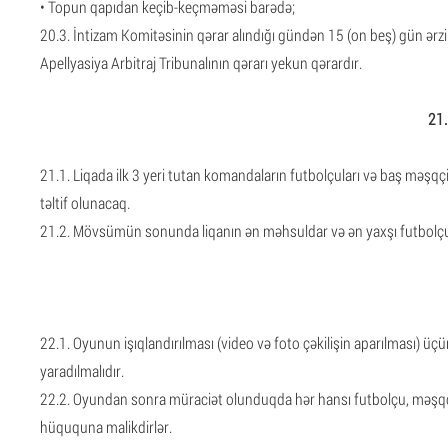
• Topun qapıdan keçib-keçməməsi barədə;
20.3. İntizam Komitəsinin qərar alındığı gündən 15 (on beş) gün ərzin
Apellyasiya Arbitraj Tribunalının qərarı yekun qərardır.
21.
21.1. Liqada ilk 3 yeri tutan komandaların futbolçuları və baş məşqç
təltif olunacaq.
21.2. Mövsümün sonunda liqanın ən məhsuldar və ən yaxşı futbolçusu s
22.1. Oyunun işıqlandırılması (video və foto çəkilişin aparılması)
yaradılmalıdır.
22.2. Oyundan sonra müraciət olunduqda hər hansı futbolçu, məş
hüququna malikdirlər.