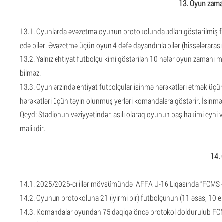
13. Oyun zama
13.1. Oyunlarda əvəzetmə oyunun protokolunda adları göstərilmiş fu
edə bilər. Əvəzetmə üçün oyun 4 dəfə dayandırıla bilər (hissələrarası 
13.2. Yalnız ehtiyat futbolçu kimi göstərilən 10 nəfər oyun zamanı
bilməz.
13.3. Oyun ərzində ehtiyat futbolçular isinmə hərəkətləri etmək üçü
hərəkətləri üçün təyin olunmuş yerləri komandalara göstərir. İsinmə 
Qeyd: Stadionun vəziyyətindən asılı olaraq oyunun baş hakimi eyni
malikdir.
14.
14.1. 2025/2026-cı illər mövsümündə AFFA U-16 Liqasında “FCMS - Y
14.2. Oyunun protokoluna 21 (iyirmi bir) futbolçunun (11 əsas, 10 eht
14.3. Komandalar oyundan 75 dəqiqə öncə protokol doldurulub FCMS