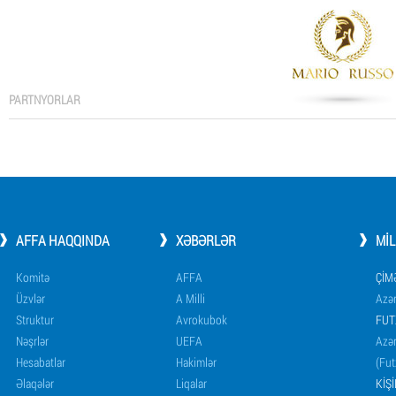
PARTNYORLAR
AFFA HAQQINDA
XƏBƏRLƏR
MI
Komitə
AFFA
ÇIM
Üzvlər
A Milli
Azər
Struktur
Avrokubok
FUT
Nəşrlər
UEFA
Azər
Hesabatlar
Hakimlər
(Fut
Əlaqələr
Liqalar
KIŞ