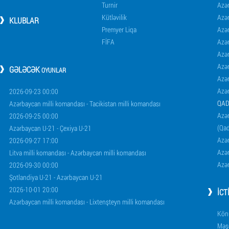
Turnir
Azər
Kütləvilik
Azə
KLUBLAR
Premyer Liqa
Azə
FİFA
Azə
Azə
Azə
GƏLƏCƏK
OYUNLAR
Azə
Azə
2026-09-23 00:00
QAD
Azərbaycan milli komandası - Tacikistan milli komandası
Azər
2026-09-25 00:00
(Qad
Azərbaycan U-21 - Çexiya U-21
Azər
2026-09-27 17:00
Azər
Litva milli komandası - Azərbaycan milli komandası
Azər
2026-09-30 00:00
Şotlandiya U-21 - Azərbaycan U-21
2026-10-01 20:00
İCT
Azərbaycan milli komandası - Lixtenşteyn milli komandası
Könü
Məşq