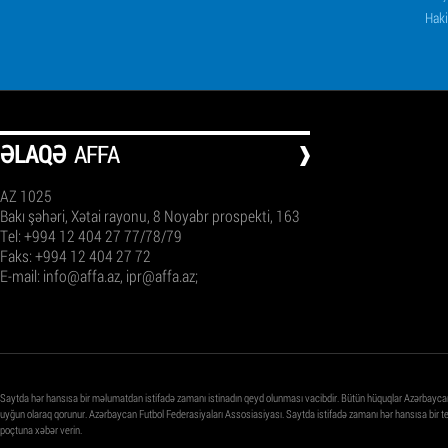
Haki
ƏLAQƏ
AFFA
AZ 1025
Bakı şəhəri, Xətai rayonu, 8 Noyabr prospekti, 163
Tel: +994 12 404 27 77/78/79
Faks: +994 12 404 27 72
E-mail:
info@affa.az
,
ipr@affa.az
;
Saytda hər hansısa bir məlumatdan istifadə zamanı istinadın qeyd olunması vacibdir. Bütün hüquqlar Azərbayca
uyğun olaraq qorunur. Azərbaycan Futbol Federasiyaları Assosiasiyası. Saytda istifadə zamanı hər hansısa bir 
poçtuna xəbər verin.