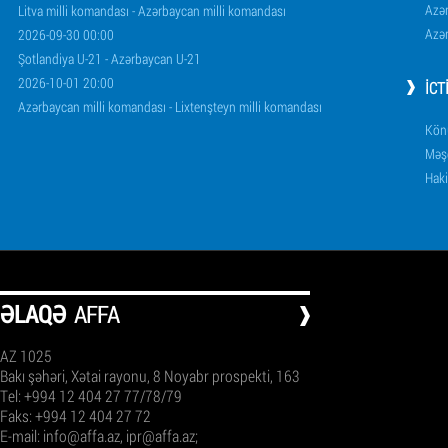
Azər
Litva milli komandası - Azərbaycan milli komandası
Azər
2026-09-30 00:00
Şotlandiya U-21 - Azərbaycan U-21
2026-10-01 20:00
İCT
Azərbaycan milli komandası - Lixtenşteyn milli komandası
Könü
Məşq
Haki
ƏLAQƏ
AFFA
AZ 1025
Bakı şəhəri, Xətai rayonu, 8 Noyabr prospekti, 163
Tel: +994 12 404 27 77/78/79
Faks: +994 12 404 27 72
E-mail:
info@affa.az
,
ipr@affa.az
;