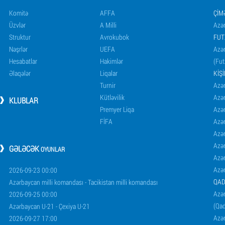
Komitə
AFFA
ÇIM
Üzvlər
A Milli
Azər
Struktur
Avrokubok
FUT
Nəşrlər
UEFA
Azər
Hesabatlar
Hakimlər
(Fut
Əlaqələr
Liqalar
KIŞ
Turnir
Azər
Kütləvilik
Azə
KLUBLAR
Premyer Liqa
Azə
FİFA
Azə
Azə
Azə
GƏLƏCƏK
OYUNLAR
Azə
Azə
2026-09-23 00:00
QAD
Azərbaycan milli komandası - Tacikistan milli komandası
Azər
2026-09-25 00:00
(Qad
Azərbaycan U-21 - Çexiya U-21
Azər
2026-09-27 17:00