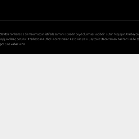
Saytda hər hansısa bir məlumatdan istifadə zamanı istinadın qeyd olunması vacibdir. Bütün hüquqlar Azərbayca
uyğun olaraq qorunur. Azərbaycan Futbol Federasiyaları Assosiasiyası. Saytda istifadə zamanı hər hansısa bir 
poçtuna xəbər verin.