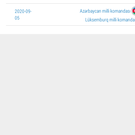
Azərbaycan milli komandası
2020-09-
05
Lüksemburq milli komanda