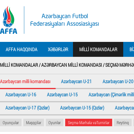
AFFA HAQQINDA
XƏBƏRLƏR
MILLI KOMANDALAR
BI
MILLI KOMANDALAR /
AZƏRBAYCAN MILLI KOMANDASI /
SEÇMƏ MƏRHƏL
Azərbaycan milli komandası
Azərbaycan U-21
Azərbaycan U-20
Azərbaycan U-16
Azərbaycan U-15
Azərbaycan (Çimərlik milli
Azərbaycan U-17 (Qızlar)
Azərbaycan U-15 (Qızlar)
Azərbaycan
Oyunçular
Məşqçilər
Oyunlar
Seçmə Mərhələ vəTurnirlər
Reytinq